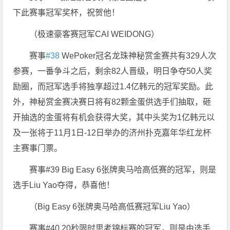
下此赛事冠军奖杯，祝贺他！
（极速豪客赛冠军CAI WEIDONG）
赛事
#38
WePoker冠名龙珠神秘赏金赛共有329人次
参赛，一番争斗之后，剩余82人晋级，明日争夺50人奖
励圈，而冠军选手将独享超过1.4亿韩元的冠军奖励。此
外，神秘赏金赛决赛日将有82颗金蛋供选手们抽取，砸
开抽选的金蛋将有机会获得大奖，其中头奖为1亿韩元以
及一张将于11月1日-12日举办的济州扑克嘉年华红龙杯
主赛事门票。
赛事#39 Big Easy 6张牌奥马哈高低赛的冠军，则是
选手Liu Yao夺得，恭喜他！
（Big Easy 6张牌奥马哈高低赛冠军Liu Yao）
赛事#40 20秒限时思考锦标赛的冠军，则是由选手