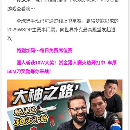
WSOP
，我们也精心准备了老朋友礼包，可以登录
游戏查看噢～
全球选手现已可通过线上卫星赛，赢得梦寐以求的
2025WSOP主赛事门票，向世界扑克最高殿堂发起进
攻！
特别加码～每日免费席位赛
国人斩获
10W
大奖！
赏金猎人赛火热开打中 丰厚
50M刀奖励等你来战！