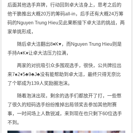
后面其他选手弃牌，行动回到卓大洁身上，思考之后的
他干脆推出大概20万的筹码all-in，后手还有大概24万筹
码的Nguyen Trung Hieu见此果断接下卓大洁的挑战，两
家单挑形成，
随后卓大洁翻出8♦️K♥️，而Nguyen Trung Hieu则是
手持A♦️K♦️让卓大洁压力拉满，
两家的对抗吸引众多围观选手，很快，公共牌拉出
来7♠️2♦️5♣️9♣️J♣️没有能帮助到卓大洁，最终只得无奈比
了个耶成为139人奖励圈泡沫。
随着泡沫出现，剩余的选手们都放开了打，一些憋
了很久的短码选手纷纷推掉出局领奖去参加其他附赛
事，一时间场上人数锐减，来到现在也只剩下60位选手
不到。