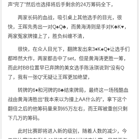
声“完了”然后也选择将后手剩余的24万筹码全下，
两家长码的血战，吸引桌上其他选手的目光，很
快，王晖先秀出一对Q♠️Q♣️，而黄海涛则是手对K♣️K♥️，
两家冤家牌撞上了，胜负纠缠不清，
很快，在众人目光下，翻牌发出来3♦️K♠️Q♦️让选手们
都哗然大作，两家都击中了set，但是黄海涛更胜一筹，
而此时BB位置早已弃牌的美女选手陈泳琪说到“没有Q
了，我有一张Q”无疑让王晖更加绝望，
转牌的6♦️和河牌的8♣️结束牌局，最终这一场残酷血
战由黄海涛胜出“我本来以为撞上AA什么的”，拿下这个
翻倍之后的他筹码量来到65万左右，而王晖被重创只剩
下几万的筹码。
此时比赛即将进入新的级别，随着人数的减少，今