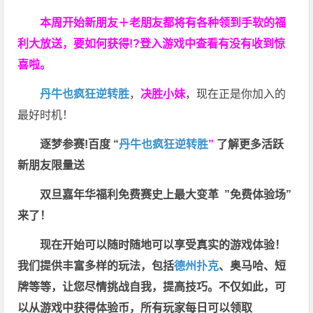
本周开始新朋友＋老朋友都将有各种领到手软的福
利大放送，要如何获得!?登入游戏中查看有没有收到惊
喜啦。
丹牛也疯狂逆转胜
，
决胜小妹
，现在正是你加入的
最好时机！
逐梦参赛!百度 “
丹牛也疯狂逆转胜
”
了解更多
活跃
新朋友限量送
双旦嘉年华福利
免费赛史上最大变革
”免费体验场”
来了！
现在开始可以随时随地可以享受真实的游戏体验！
我们提供丰富多样的玩法，包括
德州扑克
、奥马哈、短
牌等等，让您尽情挑战自我，提高技巧。不仅如此，
可
以从游戏中获得体验币，所有玩家每日可以领取