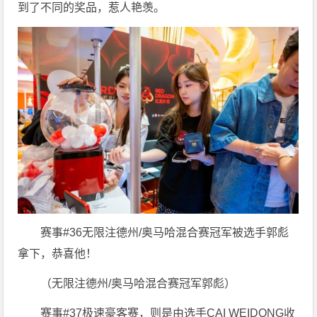
到了不同的奖品，惹人艳羡。
赛事#36无限注德州/奥马哈混合赛冠军被选手郭彪
拿下，恭喜他！
（无限注德州/奥马哈混合赛冠军郭彪）
赛事#37极速豪客赛，则是由选手CAI WEIDONG收