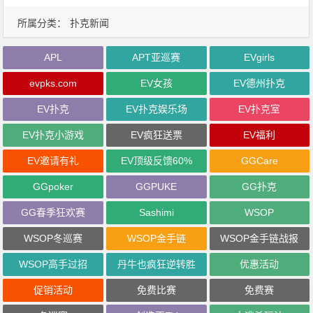
所属分类：
扑克新闻
APL
APT亚巡赛
EVgirls
evpks.com
EV女孩
EV德州扑克
EV扑克
EV扑克娱乐场
EV扑克室
EV扑克小游戏
EV疯狂送票
EV福利
EV邀请有礼
EV顶级反馈60%
GGCare
GGpoker
GGPUKE
GG扑克
GG春季狂欢赛
Sashimi
WSOP
WSOP冬巡赛
WSOP金手链
WSOP金手链战报
WSOP高手过招
丹牛也疯狂逆转胜
优惠活动
促销活动
免费比赛
免费赛