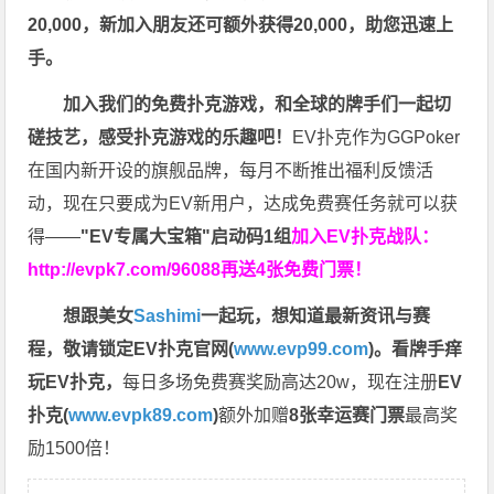
20,000，新加入朋友还可额外获得20,000，助您迅速上
手。
加入我们的免费扑克游戏，和全球的牌手们一起切
磋技艺，感受扑克游戏的乐趣吧！
EV扑克作为GGPoker
在国内新开设的旗舰品牌，每月不断推出福利反馈活
动，现在只要成为EV新用户，达成免费赛任务就可以获
得——
"EV专属大宝箱"启动码1组
加入EV扑克战队：
http://evpk7.com/96088
再送4张免费门票！
想跟美女
Sashimi
一起玩，
想知道最新资讯与赛
程，
敬请锁定EV扑克官网(
www.evp99.com
)。
看牌手痒
玩EV扑克，
每日多场免费赛奖励高达20w，现在注册
EV
扑克(
www.evpk89.com
)
额外加赠
8张幸运赛门票
最高奖
励1500倍！