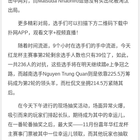
击中两对，而Matsuda Nhaohiro遗憾没有买出花被淘汰
出局。
更多精彩对局，选手们可以扫描下方二维码下载中
扑网APP，观看文字+视频直播！
随着时间流逝，9个小时在选手们的手中流逝，今天
红龙杯主赛事第2轮剩余选手人数也只有39位了，如此，
一共236人的对抗，这些选手将在明天继续踏e上争冠之
路，而越南选手Nguyen Trung Quan则是依靠225.5万筹
码成为第2轮的领头羊，而杜侃文坐拥214.5万紧随其
后。
在今天下午进行的现场抽奖活动，场面异常火爆，
吸引而来的玩家们排起长队，期待成为其中的幸运儿，
在一番轮番抽奖之后，最大奖——11月份嘉年华红龙杯
主赛事门票被其中一位幸运儿领取，而其他玩家也抽取