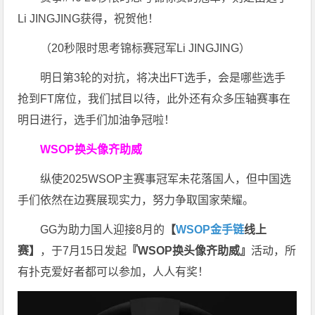
Li JINGJING获得，祝贺他！
（20秒限时思考锦标赛冠军Li JINGJING）
明日第3轮的对抗，将决出FT选手，会是哪些选手
抢到FT席位，我们拭目以待，此外还有众多压轴赛事在
明日进行，选手们加油争冠啦！
WSOP换头像齐助威
纵使2025WSOP主赛事冠军未花落国人，但中国选
手们依然在边赛展现实力，努力争取国家荣耀。
GG为助力国人迎接8月的
【
WSOP金手链
线上
赛】
，于7月15日发起
『WSOP换头像齐助威』
活动，所
有扑克爱好者都可以参加，人人有奖！