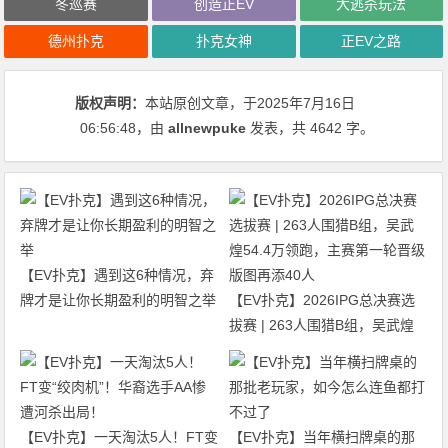
冬巡赛
创造正EV
大逃杀玩法
德州扑克
扑克女神
正EV之路
版权声明：
本站原创文章，于2025年7月16日
06:56:48
，由
allnewpuke
发表，共 4642 字。
【EV扑克】遇到这6种情况，弃
牌才是让你长期盈利的明智之举
【EV扑克】2026IPG总决赛选
拔赛 | 263人围猎B组，吴武煌
54.4万领跑，主赛第一轮晋级版
图再添40人
【EV扑克】一天淘汰5人！FT变
【EV扑克】当年横扫牌桌的那