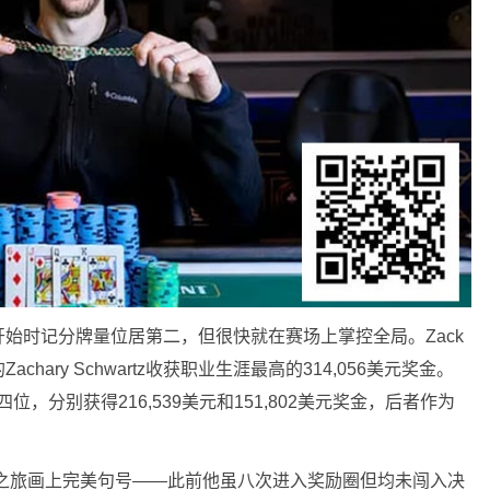
始时记分牌量位居第二，但很快就在赛场上掌控全局。Zack
ary Schwartz收获职业生涯最高的314,056美元奖金。
分列第三、四位，分别获得216,539美元和151,802美元奖金，后者作为
OP之旅画上完美句号——此前他虽八次进入奖励圈但均未闯入决