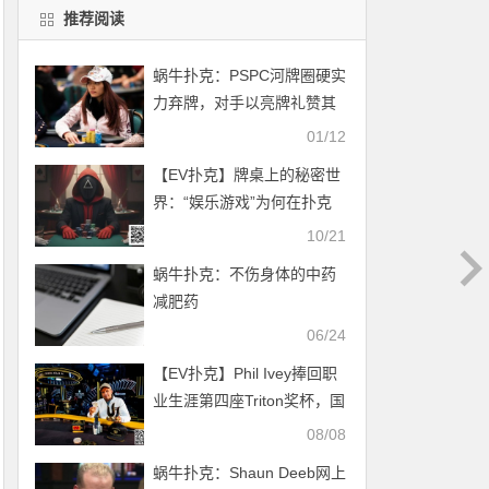
推荐阅读
蜗牛扑克：PSPC河牌圈硬实
力弃牌，对手以亮牌礼赞其
牌技
01/12
【EV扑克】牌桌上的秘密世
界：“娱乐游戏”为何在扑克
圈悄然盛行？
10/21
蜗牛扑克：不伤身体的中药
减肥药
06/24
【EV扑克】Phil Ivey捧回职
业生涯第四座Triton奖杯，国
人选手丁彪获第6名
08/08
蜗牛扑克：Shaun Deeb网上