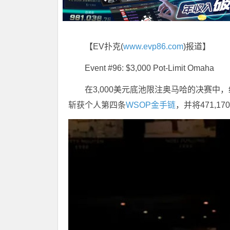
【EV扑克(
www.evp86.com
)报道】
Event #96: $3,000 Pot-Limit Omaha
在3,000美元底池限注奥马哈的决赛中，经
斩获个人第四条
WSOP金手链
，并将471,1