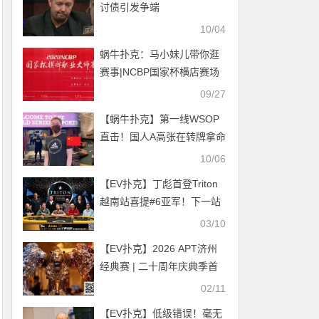
讨债引发争端
10/04
蜗牛扑克：马小妹儿带你逛
赛事|NCBP国家杯横店赛场
巡礼
09/27
【蜗牛扑克】第一线WSOP
直击！国人A高张在转牌拿命
抓鸡 | 秋季百万赛邀您来当
10/06
生肖之王
【EV扑克】丁彪首登Triton
越南站喜提#6亚军！下一站
将征服WSOP线上金戒指战
03/10
场！
【EV扑克】2026 APT济州
经典赛 | 二十周年庆典季首
场系列赛圆满结束！大赛连
02/11
续五站成功刷新纪录！
【EV扑克】低级错误！毫无