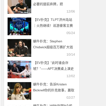
必要的提前弃牌，把
191,800美元的大池搞丢了
12/06
【EV扑克】TLPT济州岛站
｜火热继续！巡游豪客主赛
Day1众星云集Jungleman装
05/24
袋89.5万计分牌登顶CL携手
蜗牛扑克：Stephen
11人明日争冠！10k明星挑
Chidwick超级百万赛扩大钱
战赛重磅来袭！
圈记录
10/14
【EV扑克】“此时谁会诈
唬？”——APT决赛桌上演史
诗级弃牌，坚果顺子竟被吓
12/02
退
蜗牛扑克：告诉Kristen
Bicknell你的扑克故事，赢取
百万赛席位
02/27
蜗牛扑克：WPN封禁9个机