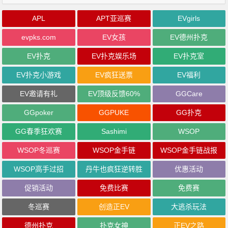
APL
APT亚巡赛
EVgirls
evpks.com
EV女孩
EV德州扑克
EV扑克
EV扑克娱乐场
EV扑克室
EV扑克小游戏
EV疯狂送票
EV福利
EV邀请有礼
EV顶级反馈60%
GGCare
GGpoker
GGPUKE
GG扑克
GG春季狂欢赛
Sashimi
WSOP
WSOP冬巡赛
WSOP金手链
WSOP金手链战报
WSOP高手过招
丹牛也疯狂逆转胜
优惠活动
促销活动
免费比赛
免费赛
冬巡赛
创造正EV
大逃杀玩法
德州扑克
扑克女神
正EV之路