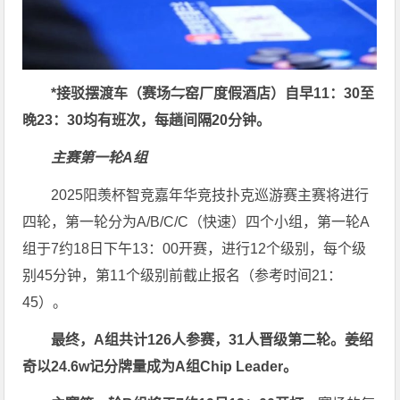
*接驳摆渡车（赛场⇋窑厂度假酒店）自早11：30至
晚23：30均有班次，每趟间隔20分钟。
主赛第一轮A组
2025阳羡杯智竞嘉年华竞技扑克巡游赛主赛将进行
四轮，第一轮分为A/B/C/C（快速）四个小组，第一轮A
组于7约18日下午13：00开赛，进行12个级别，每个级
别45分钟，第11个级别前截止报名（参考时间21：
45）。
最终，A组共计126人参赛，31人晋级第二轮。姜绍
奇以24.6w记分牌量成为A组Chip Leader。