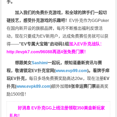
手。
加入我们的免费扑克游戏，和全球的牌手们一起切
磋技艺，感受扑克游戏的乐趣吧！
EV扑克作为GGPoker
在国内新开设的旗舰品牌，每月不断推出福利反馈活
动，现在只要成为EV新用户，达成免费赛任务就可以获
得——
"EV专属大宝箱"启动码1组
加入EV扑克战队：
http://evpk7.com/96088
再送4张免费门票！
想跟美女
Sashimi
一起玩，
想知道最新资讯与赛
程，
敬请锁定EV扑克官网(
www.evp99.com
)。
看牌手痒
玩EV扑克，
每日多场免费赛奖励高达20w，现在注册
EV
扑克(
www.evpk89.com
)
额外加赠
8张幸运赛门票
最高奖
励1500倍！
好消息 EV扑克GG上线注册领取350美金新玩家
礼包！