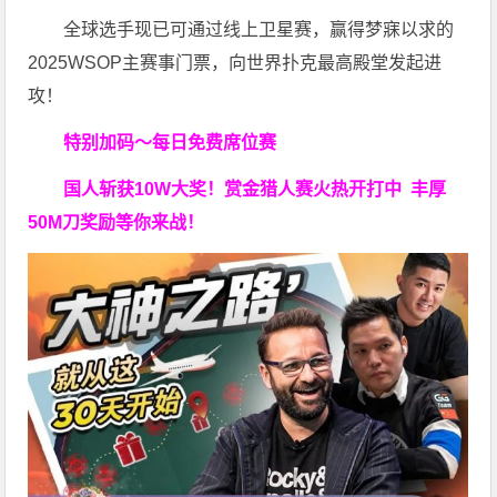
全球选手现已可通过线上卫星赛，赢得梦寐以求的
2025WSOP主赛事门票，向世界扑克最高殿堂发起进
攻！
特别加码～每日免费席位赛
国人斩获
10W
大奖！
赏金猎人赛火热开打中 丰厚
50M刀奖励等你来战！