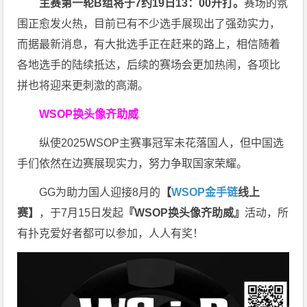
主赛第一轮B组将于7约19日13：00开打。
赛场的氛
围正愈发火热，目前已有不少选手展现出了强劲实力，
而据最新消息，有大批选手正在赶来的路上，相信随着
各地选手的陆续抵达，后续的赛场会更加热闹，各项比
拼也将迎来更刺激的高潮。
WSOP换头像齐助威
纵使2025WSOP主赛事冠军未花落国人，但中国选
手们依然在边赛展现实力，努力争取国家荣耀。
GG为助力国人迎接8月的
【
WSOP金手链
线上
赛】
，于7月15日发起
『WSOP换头像齐助威』
活动，所
有扑克爱好者都可以参加，人人有奖！