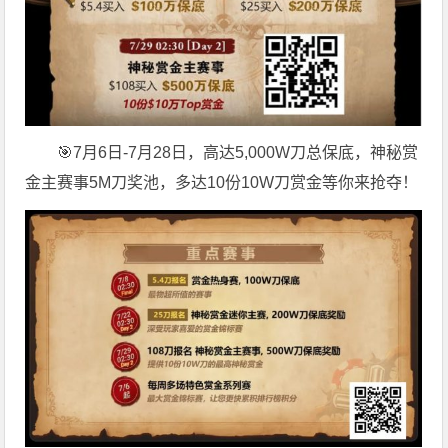
🎯7月6日-7月28日，高达5,000W刀总保底，神秘赏
金主赛事5M刀奖池，多达10份10W刀赏金等你来抢夺！