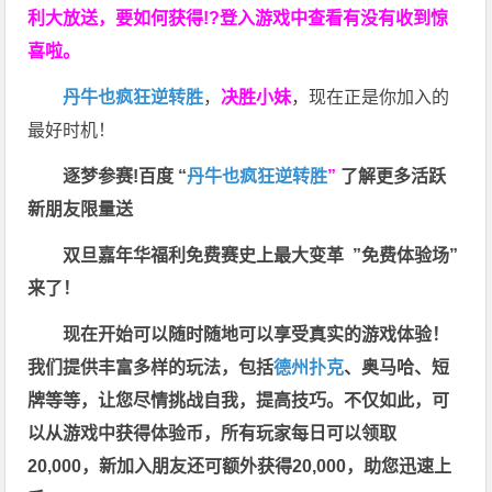
利大放送，要如何获得!?登入游戏中查看有没有收到惊
喜啦。
丹牛也疯狂逆转胜
，
决胜小妹
，现在正是你加入的
最好时机！
逐梦参赛!百度 “
丹牛也疯狂逆转胜
”
了解更多
活跃
新朋友限量送
双旦嘉年华福利
免费赛史上最大变革
”免费体验场”
来了！
现在开始可以随时随地可以享受真实的游戏体验！
我们提供丰富多样的玩法，包括
德州扑克
、奥马哈、短
牌等等，让您尽情挑战自我，提高技巧。不仅如此，
可
以从游戏中获得体验币，所有玩家每日可以领取
20,000，新加入朋友还可额外获得20,000，助您迅速上