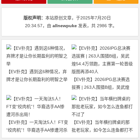
版权声明：
本站原创文章，于2025年7月20日
20:34:57
，由
allnewpuke
发表，共 2986 字。
【EV扑克】遇到这6种情况，弃
牌才是让你长期盈利的明智之举
【EV扑克】2026IPG总决赛选
拔赛 | 263人围猎B组，吴武煌
54.4万领跑，主赛第一轮晋级版
图再添40人
【EV扑克】一天淘汰5人！FT变
【EV扑克】当年横扫牌桌的那
“绞肉机”！华裔选手AA惨遭河杀
批老玩家，如今怎么连鱼都打不
出局！
过了