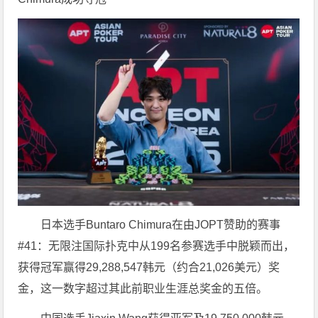
日本选手Buntaro Chimura在由JOPT赞助的赛事
#41：无限注国际扑克中从199名参赛选手中脱颖而出，
获得冠军赢得29,288,547韩元（约合21,026美元）奖
金，这一数字超过其此前职业生涯总奖金的五倍。