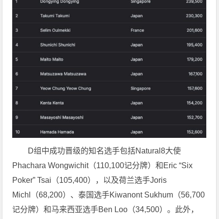
D组中成功晋级的知名选手包括Natural8大使
Phachara Wongwichit（110,100记分牌）和Eric “Six
Poker” Tsai（105,400），以及荷兰选手Joris
Michl（68,200）、泰国选手Kiwanont Sukhum（56,700
记分牌）和马来西亚选手Ben Loo（34,500）。此外，