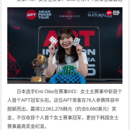
日本选手Emi Oike在赛事#43：女士主赛事中斩获个
人首个APT冠军头衔。这位APT常客在76人参赛阵容中
脱颖而出，赢得12,061,276韩元（约合8,660美元）奖
金，不仅收获个人首个女士赛事冠军，更创下韩国女士
赛事最高奖金纪录。