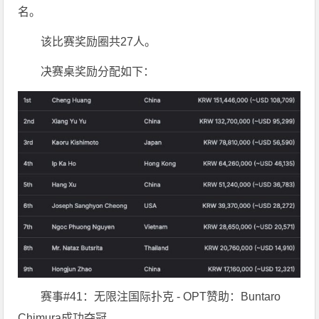
名。
该比赛奖励圈共27人。
决赛桌奖励分配如下：
赛事#41：无限注国际扑克 - OPT赞助：Buntaro
Chimura成功夺冠