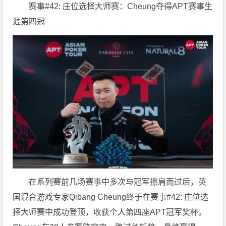
赛事#42: 庄位选择大师赛：Cheung夺得APT赛事生
涯第四冠
在系列赛前几场赛事中多次与冠军擦肩而过后，英
国混合游戏专家Qibang Cheung终于在赛事#42: 庄位选
择大师赛中成功登顶，收获个人第四座APT冠军奖杯。