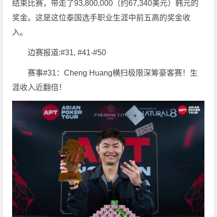
结束比赛，带走了93,800,000（约67,340美元）韩元的
奖金。这是这位泰国选手职业生涯中前五高的奖金收
入。
边赛报道:#31, #41-#50
赛事#31：Cheng Huang横扫极限深筹豪客赛！生
涯收入近翻倍！