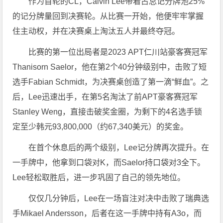
作为首轮的CL，Calvin Lee带着占总记分牌池25%
的记分牌量回到决赛轮。从比赛一开始，他便牢牢掌握
住主动权，并在决赛桌上淘汰五人并最终夺冠。
比赛的第一位出局者是2023 APT仁川站豪客赛冠军
Thanisorn Saelor，他在第2个40分钟级别中，击败了短
选手Fabian Schmidt，为决赛桌创造了第一滴“鲜血”。之
后，Lee迅速出手，在第5名淘汰了前APT豪客赛冠军
Stanley Weng，直接击破奖金圈，为剩下的4名选手锁
定至少韩元93,800,000（约67,340美元）的奖金。
在首个休息后的两个级别，Lee记分牌再次提升。在
一手牌中，他拿到口袋对K，而Saelor持口袋对3全下。
Lee轻松取胜后，进一步巩固了自己的领先地位。
仅仅几分钟后，Lee在一场盲注对决中击败了瑞典选
手Mikael Andersson，后者在这一手牌中持有A3o，而