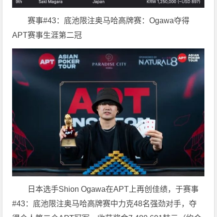
赛事#43：底池限注奥马哈高牌赛：Ogawa夺得
APT赛事生涯第二冠
日本选手Shion Ogawa在APT上再创佳绩，于赛事
#43：底池限注奥马哈高牌赛中力克48名强劲对手，夺