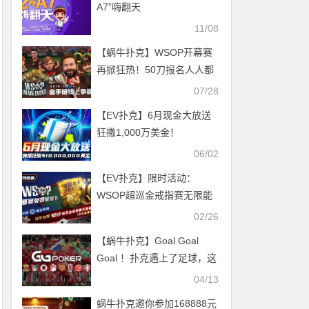
A7”嗨翻天
11/08
【蜗牛扑克】WSOP开幕赛
再掀狂热！50刀报名人人都
能争夺梦幻金手链
07/28
【EV扑克】6月现金大放送
狂撒1,000万美金！
06/02
【EV扑克】限时活动：
WSOP超巡金戒指赛无限能
量- 全免赛事服务费！
02/26
【蜗牛扑克】Goal Goal
Goal ！扑克遇上了足球，这
种甜蜜你懂么？国人高手已
04/13
进WSOP主赛Day2，佳绩可
蜗牛扑克邀你参加168888元