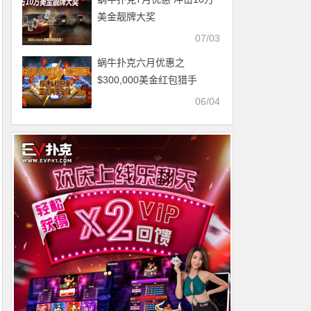
美金靓牌大奖
07/03
蜗牛扑克六月优惠之
$300,000美金红包猎手
06/04