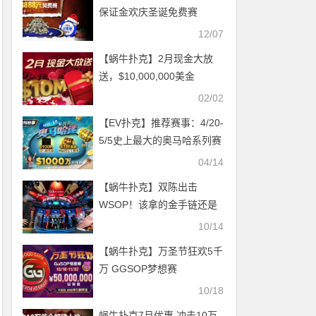
期！
保证金欢庆圣诞免费赛
12/07
【蜗牛扑克】2月现金大放
送，$10,000,000美金
02/02
【EV扑克】推荐赛事：4/20-
5/5史上最大的奥马哈系列赛
$1000万总保底！
04/14
【蜗牛扑克】双陈出击
WSOP！该拿的金手链还是
不能少 小孩子才做选择 线上
10/14
线下奖励我全都要！
【蜗牛扑克】万圣节狂欢5千
万 GGSOP梦想赛
10/18
蜗牛扑克7月优惠 冲击10万