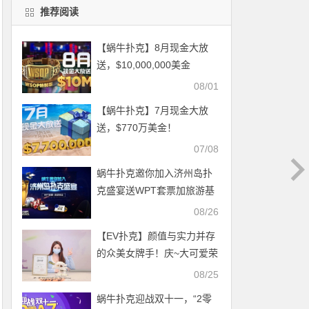
推荐阅读
【蜗牛扑克】8月现金大放
送，$10,000,000美金
08/01
【蜗牛扑克】7月现金大放
送，$770万美金！
07/08
蜗牛扑克邀你加入济州岛扑
克盛宴送WPT套票加旅游基
金
08/26
【EV扑克】颜值与实力并存
的众美女牌手！庆~大可爱荣
登猎人赛冠军～送WSOP赛
08/25
事福利
蜗牛扑克迎战双十一，“2零