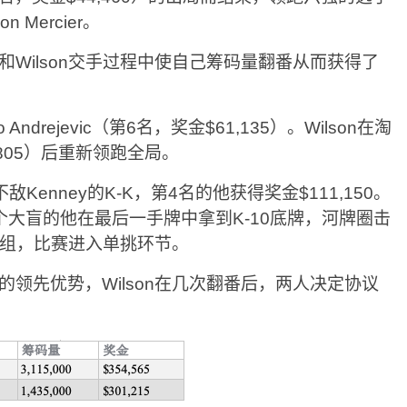
n Mercier。
在和Wilson交手过程中使自己筹码量翻番从而获得了
ndrejevic（第6名，奖金$61,135）。Wilson在淘
77,805）后重新领跑全局。
不敌Kenney的K-K，第4名的他获得奖金$111,150。
剩下20个大盲的他在最后一手牌中拿到K-10底牌，河牌圈击
牌组，比赛进入单挑环节。
领先优势，Wilson在几次翻番后，两人决定协议