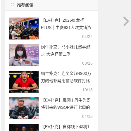
推荐阅读
【EV扑克】2026红龙杯
PLUS｜主赛931人次共铸浓
墨重彩！俄罗斯Chzhen
04/22
Evgenii成140人奖励圈泡
蜗牛扑克：马小妹儿赛事游
沫，储宁坐拥259万领衔85
之 大连杯第二季
人明日再战！下一届定档7月
03/16
盛夏
蜗牛扑克：连奖金超4900万
刀的他都疑用辅助软件打比
赛，RTA横行现象怎么解
10/13
决？
【EV扑克】趣闻 | 丹牛为即
将到来的WSOP进行七周的
全面培训
04/16
【EV扑克】自称线下盈利1