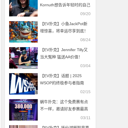
赛获第25名
Kornuth想告诉年轻时的自己
关于扑克的事情
09/20
【EV扑克】小鱼JackPot新
增惊喜，将幸运尽享到底！
08/24
【EV扑克】Jennifer Tilly又
当大冤种 猛送AA价值！
03/04
【EV扑克】话题 | 2025
WSOP的终极参与者指南
02/15
蜗牛扑克：这个免费赛有点
不一样，邀请好友参赛最高
躺赢10万冠军红利
03/11
【EV扑克】抚仙湖杯智竞嘉