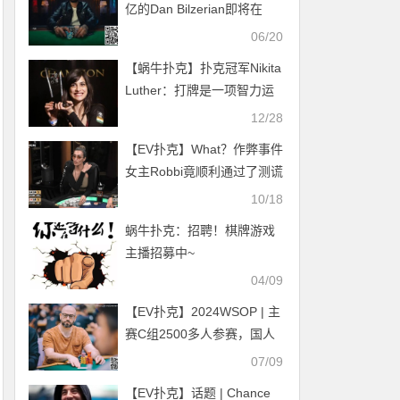
亿的Dan Bilzerian即将在
HCL和内马尔等一众名人开
06/20
打
【蜗牛扑克】扑克冠军Nikita
Luther：打牌是一项智力运
动，女性毫无劣势可言
12/28
【EV扑克】What？作弊事件
女主Robbi竟顺利通过了测谎
测试！
10/18
蜗牛扑克：招聘！棋牌游戏
主播招募中~
04/09
【EV扑克】2024WSOP | 主
赛C组2500多人参赛，国人
Yu Yuan、杜悦、周全晋
07/09
级，Chang Yuchung独立日
【EV扑克】话题 | Chance