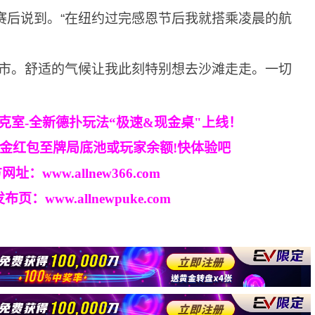
y在赛后说到。“在纽约过完感恩节后我就搭乘凌晨的航
城市。舒适的气候让我此刻特别想去沙滩走走。一切
克室-全新德扑玩法“极速&现金桌"上线！
现金红包至牌局底池或玩家余额!快体验吧
方网址：
www.allnew366.com
发布页：
www.allnewpuke.com