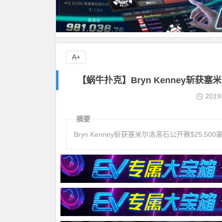
A+
【蜗牛扑克】Bryn Kenney斩获塞米
201
摘要
Bryn Kenney斩获塞米尔洛滚石公开赛$25,500