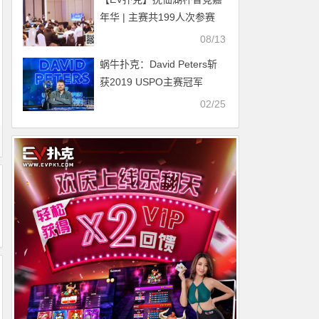
年华 | 主赛共199人次参赛
42人晋级第二轮，彭亮、朱
08/13
博分别领跑第一轮C/D组
蜗牛扑克：David Peters斩
获2019 USPO主赛冠军
02/25