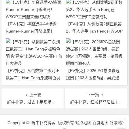
【EV扑克】华裔选手AA惨遭
【EV扑克】从倒数第2到正数第
Runner-Runner河杀出局！
2，华人选手Han Feng在WSOP
WSOP主赛迎来最终对决
主赛FT逆袭成功
【EV扑克】从倒数第二杀到正
【EV扑克】2026IPG总决赛选
数第二！Han Feng身披粉色羽
拔赛 | 263人围猎B组，吴武煌
毛“真空”上演WSOP主赛FT首日
54.4万领跑，主赛第一轮晋级版
大逆袭
图再添40人
上一篇
下一篇
蜗牛扑克：过去十年现场赛事巨奖获得者盘点（下）
蜗牛扑克：红龙杯马尼拉 | 主赛决赛桌诞生！中国选手独占4席，孙希杰成为全场CL!
文
章
Copyright © 蜗牛扑克博客 版权所有
站点地图
百度地图
谷歌地