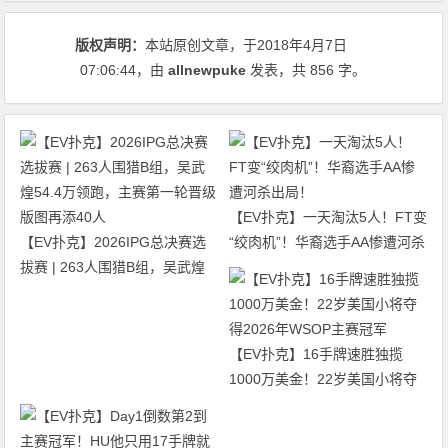
版权声明：
本站原创文章，于2018年4月7日
07:06:44
，由
allnewpuke
发表，共 856 字。
【EV扑克】一天淘汰5人！FT变
【EV扑克】2026IPG总决赛选
“绞肉机”！华裔选手AA惨遭河杀
拔赛 | 263人围猎B组，吴武煌
出局！
54.4万领跑，主赛第一轮晋级版
图再添40人
【EV扑克】16手牌速胜独揽
1000万美金！22岁美国小将夺
得2026年WSOP主赛冠军