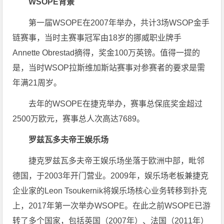
WSOPE
背景
第一届WSOPE在2007年举办，共计3场WSOP金手
链赛事，当时主赛事冠军由18岁的挪威职业牌手
Annette Obrestad摘得，奖金100万英镑。值得一提的
是，当时WSOP拉斯维加斯站赛事对参赛者的要求是需
年满21周岁。
去年的WSOPE在捷克举办，赛事总保底奖金超过
2500万欧元，赛事总人次高达7689。
罗兹瓦多夫帝王娱乐场
捷克罗兹瓦多夫帝王娱乐场坐落于欧洲中部，毗邻
德国，于2003年开门营业。2009年，娱乐场老板兼捷克
企业家的Leon Tsoukernik将娱乐场核心业务转移到扑克
上，2017年第一次举办WSOPE。在此之前WSOPE已游
转了多个国家，包括英国（2007年）、法国（2011年）