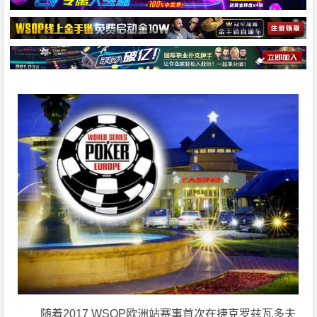
随着2017 WSOP欧洲站赛事首次在捷克罗兹瓦多夫