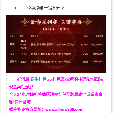
免模拟器 一键多开桌
好消息
蜗牛扑克
GG扑克室-全新德扑玩法“极速&
现金桌"上线！
全天24小时随机将掉落现金红包至牌局底池或玩家余
额!快体验吧
蜗牛扑克官方网址：
www.allnew366.com