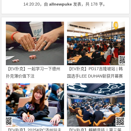
14:20:20
，由
allnewpuke
发表，共 178 字。
【EV扑克】一起学习一下德州
【EV扑克】PD17吉隆坡站 | 韩
扑克薄价值下注
国选手LEE DUHAN斩获开幕赛
冠军 国人刘文凯获第5名
【EV扑克】2025KPC济州站主
【EV扑克】麒麟竞技丨第三届