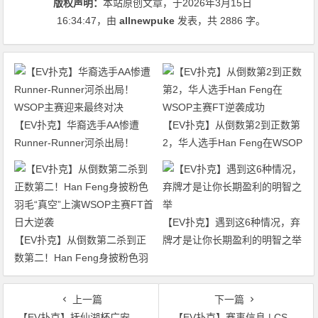
版权声明：
本站原创文章，于2026年3月15日
16:34:47
，由
allnewpuke
发表，共 2886 字。
【EV扑克】华裔选手AA惨遭
【EV扑克】从倒数第2到正数第
Runner-Runner河杀出局！
2，华人选手Han Feng在WSOP
WSOP主赛迎来最终对决
主赛FT逆袭成功
【EV扑克】遇到这6种情况，弃
【EV扑克】从倒数第二杀到正
牌才是让你长期盈利的明智之举
数第二！Han Feng身披粉色羽
毛“真空”上演WSOP主赛FT首日
大逆袭
上一篇
下一篇
【EV扑克】抚仙湖杯广安站 | 泡沫破裂奖励圈大门敞开，吴兴宁263万计分领衔12人开启明日巅峰决战！
【EV扑克】赛事信息 | CSOP-II 体育中心站详细赛程赛制公布！战队积分赛再掀激战，冠军战队锁定下站主赛直通资格！