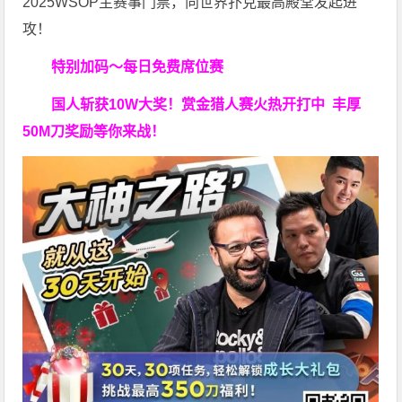
2025WSOP主赛事门票，向世界扑克最高殿堂发起进
攻！
特别加码～每日免费席位赛
国人斩获
10W
大奖！
赏金猎人赛火热开打中 丰厚
50M刀奖励等你来战！