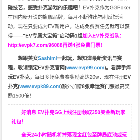
磋技艺，感受扑克游戏的乐趣吧！
EV扑克作为GGPoker
在国内新开设的旗舰品牌，每月不断推出福利反馈活
动，现在只要成为EV新用户，达成免费赛任务就可以获
得——
"EV专属大宝箱"启动码1组
加入EV扑克战队：
http://evpk7.com/96088
再送4张免费门票！
想跟美女
Sashimi
一起玩，
想知道最新资讯与赛
程，
敬请锁定EV扑克官网(
www.evp99.com
)。
看牌手痒
玩EV扑克，
每日多场免费赛奖励高达20w，现在注册
EV
扑克(
www.evpk89.com
)
额外加赠
8张幸运赛门票
最高奖
励1500倍！
好消息 EV扑克GG上线注册领取350美金新玩家
礼包！
全天24小时随机将掉落现金红包至牌局底池或玩