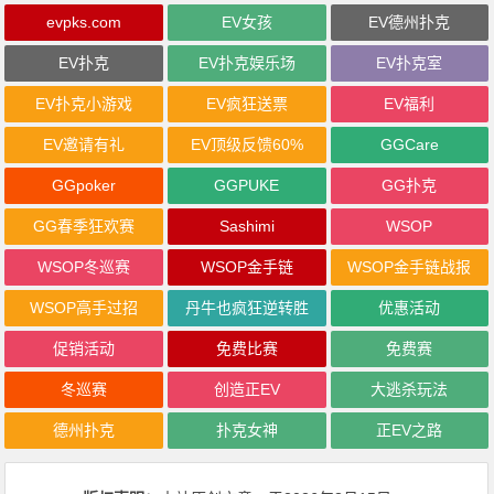
evpks.com
EV女孩
EV德州扑克
EV扑克
EV扑克娱乐场
EV扑克室
EV扑克小游戏
EV疯狂送票
EV福利
EV邀请有礼
EV顶级反馈60%
GGCare
GGpoker
GGPUKE
GG扑克
GG春季狂欢赛
Sashimi
WSOP
WSOP冬巡赛
WSOP金手链
WSOP金手链战报
WSOP高手过招
丹牛也疯狂逆转胜
优惠活动
促销活动
免费比赛
免费赛
冬巡赛
创造正EV
大逃杀玩法
德州扑克
扑克女神
正EV之路