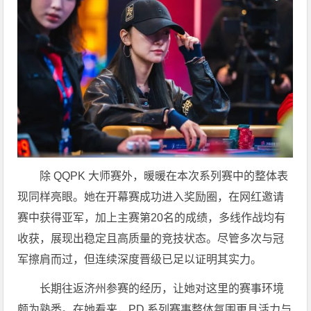
除 QQPK 大师赛外，暖暖在本次系列赛中的整体表
现同样亮眼。她在开幕赛成功进入奖励圈，在网红邀请
赛中获得亚军，加上主赛第20名的成绩，多线作战均有
收获，展现出稳定且高质量的竞技状态。尽管多次与冠
军擦肩而过，但连续深度晋级已足以证明其实力。
长期往返济州参赛的经历，让她对这里的赛事环境
颇为熟悉。在她看来，PD 系列赛事整体氛围更具活力与