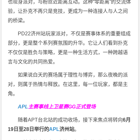
也现身派对，与粉丝近距离互动。这种“零距离”的交流体
验，让扑克不再只是竞技，更成为一种连接人与人之间
的桥梁。
PD22济州站玩家派对，不仅是赛事体系的重要组成
部分，更是整个系列赛氛围的升华。它让人们看到扑克
不仅仅是胜负与策略，更是一种生活方式，一种跨越语
言与文化的共同热爱。
如果说白天的赛场属于理性与博弈，那么夜晚的派
对，则属于热情与释放。在这里，每一位玩家，都是主
角。
APL
主赛事线上卫星赛
GG正式登场
随着APT台北站的成功收场，接下来焦点将转向
6
月
19
日至
28
日举行的
APL
济州站
。