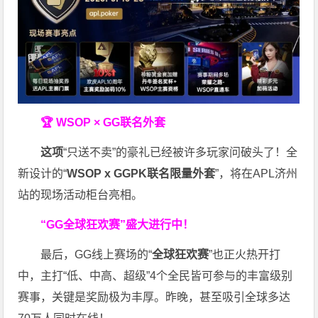
🏆 WSOP × GG联名外套
这项
“只送不卖”的豪礼已经被许多玩家问破头了！全
新设计的“
WSOP x GGPK
联名限量外套
”，将在APL济州
站的现场活动柜台亮相。
“GG全球狂欢赛”盛大进行中！
最后，GG线上赛场的“
全球狂欢赛
”也正火热开打
中，主打“低、中高、超级”4个全民皆可参与的丰富级别
赛事，关键是奖励极为丰厚。
昨晚，甚至吸引全球多达