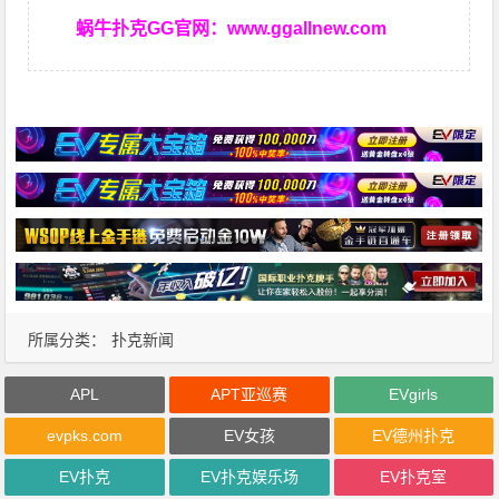
蜗牛扑克GG官网：
www.ggallnew.com
所属分类：
扑克新闻
APL
APT亚巡赛
EVgirls
evpks.com
EV女孩
EV德州扑克
EV扑克
EV扑克娱乐场
EV扑克室