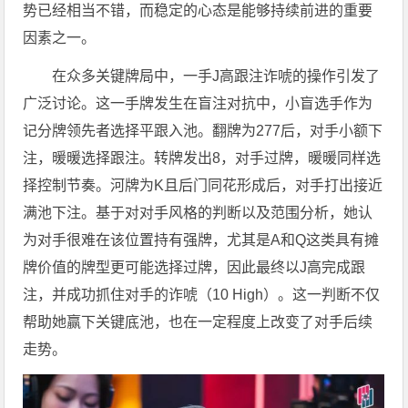
势已经相当不错，而稳定的心态是能够持续前进的重要
因素之一。
在众多关键牌局中，一手J高跟注诈唬的操作引发了
广泛讨论。这一手牌发生在盲注对抗中，小盲选手作为
记分牌领先者选择平跟入池。翻牌为277后，对手小额下
注，暖暖选择跟注。转牌发出8，对手过牌，暖暖同样选
择控制节奏。河牌为K且后门同花形成后，对手打出接近
满池下注。基于对对手风格的判断以及范围分析，她认
为对手很难在该位置持有强牌，尤其是A和Q这类具有摊
牌价值的牌型更可能选择过牌，因此最终以J高完成跟
注，并成功抓住对手的诈唬（10 High）。这一判断不仅
帮助她赢下关键底池，也在一定程度上改变了对手后续
走势。