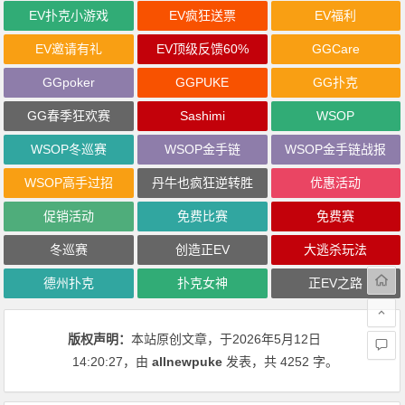
EV扑克小游戏
EV疯狂送票
EV福利
EV邀请有礼
EV顶级反馈60%
GGCare
GGpoker
GGPUKE
GG扑克
GG春季狂欢赛
Sashimi
WSOP
WSOP冬巡赛
WSOP金手链
WSOP金手链战报
WSOP高手过招
丹牛也疯狂逆转胜
优惠活动
促销活动
免费比赛
免费赛
冬巡赛
创造正EV
大逃杀玩法
德州扑克
扑克女神
正EV之路
版权声明：
本站原创文章，于2026年5月12日
14:20:27
，由
allnewpuke
发表，共 4252 字。