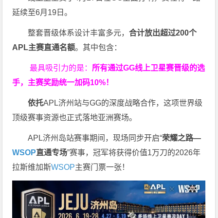
延续至6月19日。
整套晋级体系设计丰富多元，
合计放出
超过200个
APL主赛直通名额
。其中包含：
最具吸引力的是：
所有通过
GG
线上卫星赛晋级的选
手，主赛奖励统一加码
10%
！
依托
APL济州站与GG的深度战略合作，这项世界级
顶级赛事资源也正式落地亚洲赛场。
APL济州岛站赛事期间，现场同步开启“
荣耀之路
—
WSOP
直通专场
”赛事，冠军将获得价值1万刀的2026年
拉斯维加斯
WSOP
主赛门票一张！