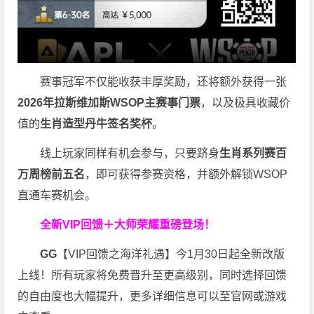
赛事冠军不仅能收获丰厚奖励，还将额外获得一张
2026
年拉斯维加斯
WSOP
主赛事门票
，以及极具收藏价
值的
生肖造型丹牛签名奖杯
。
线上玩家同样有机会参与，只要跻身
生肖系列赛百
万周榜前五名
，即可获得参赛资格，并额外解锁WSOP
直通车赛机会。
全新VIP回馈＋大师荣耀
重磅登场！
GG
【VIP回馈之海洋礼遇】今1月30日起全新改版
上线！所有玩家将免费晋升至更高级别，同时选择回馈
的自由度也大幅提升，更多详细信息可以至官网或游戏