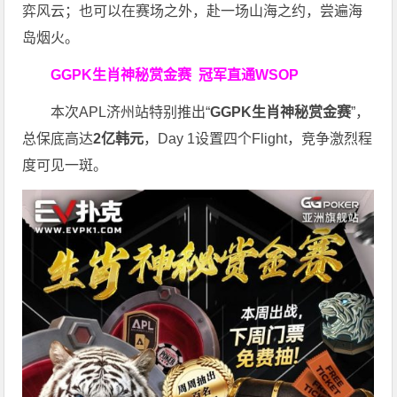
弈风云；也可以在赛场之外，赴一场山海之约，尝遍海
岛烟火。
GGPK生肖神秘赏金赛
冠军直通WSOP
本次APL济州站特别推出“
GGPK
生肖神秘赏金赛
”，
总保底高达
2
亿韩元
，Day 1设置四个Flight，竞争激烈程
度可见一斑。