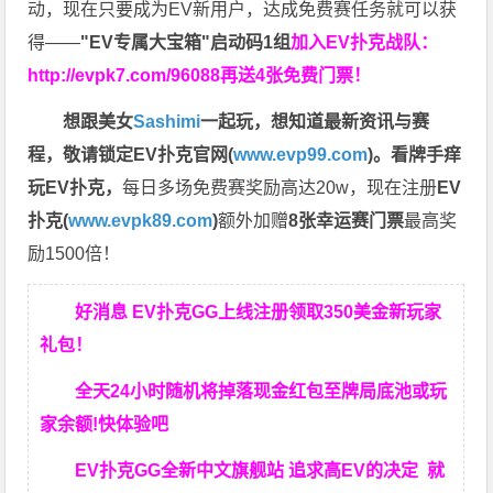
动，现在只要成为EV新用户，达成免费赛任务就可以获
得——
"EV专属大宝箱"启动码1组
加入EV扑克战队：
http://evpk7.com/96088
再送4张免费门票！
想跟美女
Sashimi
一起玩，
想知道最新资讯与赛
程，
敬请锁定EV扑克官网(
www.evp99.com
)。
看牌手痒
玩EV扑克，
每日多场免费赛奖励高达20w，现在注册
EV
扑克(
www.evpk89.com
)
额外加赠
8张幸运赛门票
最高奖
励1500倍！
好消息 EV扑克GG上线注册领取350美金新玩家
礼包！
全天24小时随机将掉落现金红包至牌局底池或玩
家余额!快体验吧
EV扑克GG
全新中文旗舰站
追求高EV
的决定
就