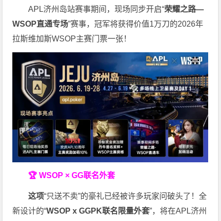
APL济州岛站赛事期间，现场同步开启“
荣耀之路
—
WSOP
直通专场
”赛事，冠军将获得价值1万刀的2026年
拉斯维加斯WSOP主赛门票一张！
🏆 WSOP × GG联名外套
这项
“只送不卖”的豪礼已经被许多玩家问破头了！全
新设计的“
WSOP x GGPK
联名限量外套
”，将在APL济州