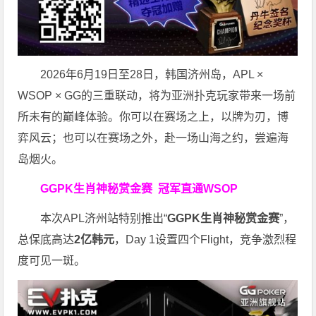
2026年6月19日至28日，韩国济州岛，APL ×
WSOP × GG的三重联动，将为亚洲扑克玩家带来一场前
所未有的巅峰体验。
你可以在赛场之上，以牌为刃，博
弈风云；也可以在赛场之外，赴一场山海之约，尝遍海
岛烟火。
GGPK生肖神秘赏金赛
冠军直通WSOP
本次APL济州站特别推出“
GGPK
生肖神秘赏金赛
”，
总保底高达
2
亿韩元
，Day 1设置四个Flight，竞争激烈程
度可见一斑。