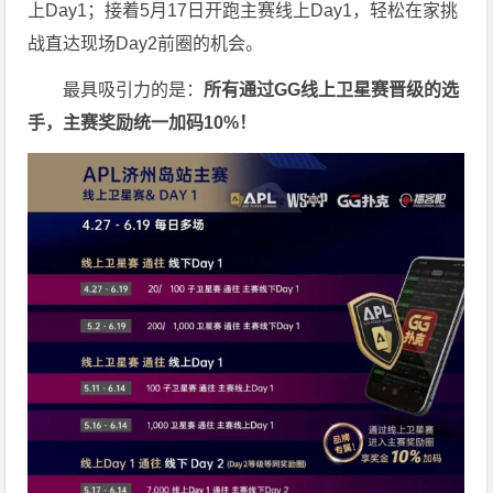
上Day1；接着5月17日开跑主赛线上Day1，轻松在家挑
战直达现场Day2前圈的机会。
最具吸引力的是：
所有通过
GG
线上卫星赛晋级的选
手，主赛奖励统一加码
10%
！