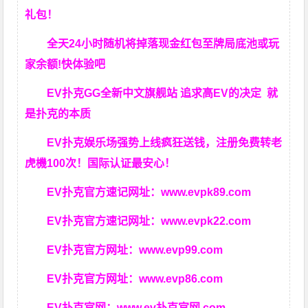
礼包！
全天24小时随机将掉落现金红包至牌局底池或玩
家余额!快体验吧
EV扑克GG
全新中文旗舰站
追求高EV
的决定
就
是扑克的本质
EV扑克娱乐场强势上线疯狂送钱，注册免费转老
虎機100次！国际认证最安心！
EV扑克官方速记网址：
www.evpk89.com
EV扑克官方速记网址：
www.evpk22.com
EV扑克官方网址：
www.evp99.com
EV扑克官方网址：
www.evp86.com
EV扑克官网：
www.ev扑克官网.com