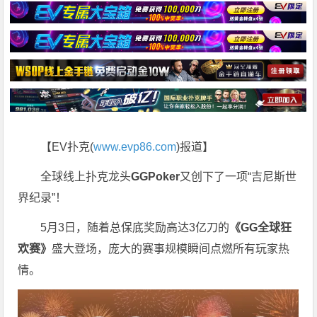
【EV扑克(
www.evp86.com
)报道】
全球线上扑克龙头
GGPoker
又创下了一项“吉尼斯世
界纪录”！
5月3日，随着总保底奖励高达3亿刀的
《
GG
全球狂
欢赛》
盛大登场，庞大的赛事规模瞬间点燃所有玩家热
情。