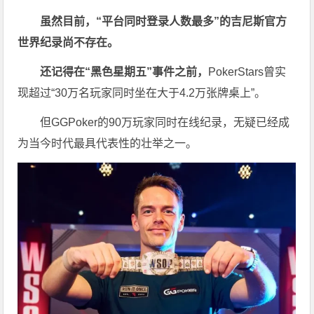
虽然目前，“平台同时登录人数最多”的吉尼斯官方
世界纪录尚不存在。
还记得在“黑色星期五”事件之前，
PokerStars曾实
现超过“30万名玩家同时坐在大于4.2万张牌桌上”。
但GGPoker的90万玩家同时在线纪录，无疑已经成
为当今时代最具代表性的壮举之一。