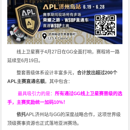
线上卫星赛于4月27日在GG全面打响，赛程将一路
延续至6月19日。
整套晋级体系设计丰富多元，
合计放出
超过200个
APL主赛直通名额
。其中包含：
最具吸引力的是：
所有通过
GG
线上卫星赛晋级的选
手，主赛奖励统一加码
10%
！
依托
APL济州站与GG的深度战略合作，这项世界级
顶级赛事资源也正式落地亚洲赛场。