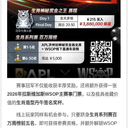
赛事冠军不仅能收获丰厚奖励，还将额外获得一张
2026
年拉斯维加斯
WSOP
主赛事门票
，以及极具收藏价
值的
生肖造型丹牛签名奖杯
。
线上玩家同样有机会参与，只要跻身
生肖系列赛百
万周榜前五名
，即可获得参赛资格，并额外解锁WSOP