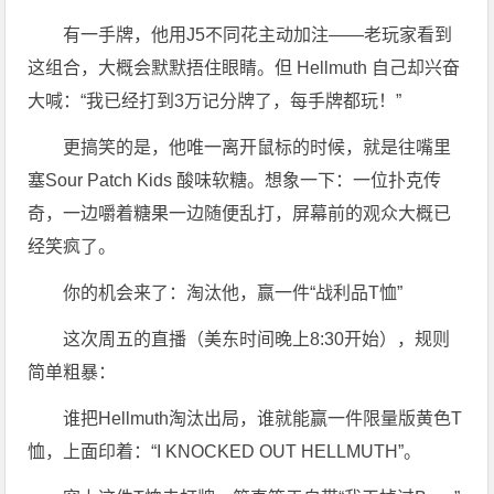
有一手牌，他用J5不同花主动加注——老玩家看到
这组合，大概会默默捂住眼睛。但 Hellmuth 自己却兴奋
大喊：“我已经打到3万记分牌了，每手牌都玩！”
更搞笑的是，他唯一离开鼠标的时候，就是往嘴里
塞Sour Patch Kids 酸味软糖。想象一下：一位扑克传
奇，一边嚼着糖果一边随便乱打，屏幕前的观众大概已
经笑疯了。
你的机会来了：淘汰他，赢一件“战利品T恤”
这次周五的直播（美东时间晚上8:30开始），规则
简单粗暴：
谁把Hellmuth淘汰出局，谁就能赢一件限量版黄色T
恤，上面印着：“I KNOCKED OUT HELLMUTH”。