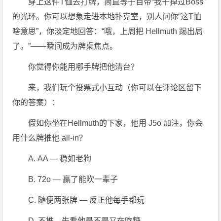
穿上这件T恤去打牌，简直等于自带“我干掉过Boss”
的光环。你可以想象走进本地扑克室，别人问你“这T恤
啥意思”，你淡定地回答：“哦，上周把 Hellmuth 踢出局
了。”——瞬间成为牌桌焦点。
你觉得你能用哪手牌把他清台？
来，我们玩个投票式小互动（你可以在评论区留下
你的答案）：
假如你坐在Hellmuth的下家，他用 J5o 加注，你会
用什么牌推他 all-in？
A. AA — 稳如老狗
B. 72o — 赢了能吹一辈子
C. 随便两张牌 — 反正他每手都玩
D. 不推，先看他是不是又在吃糖