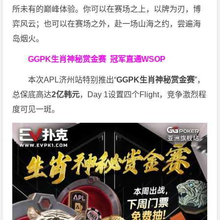
所未有的巅峰体验。
你可以在赛场之上，以牌为刃，博
弈风云；也可以在赛场之外，赴一场山海之约，尝遍海
岛烟火。
GGPK生肖神秘赏金赛
冠军直通WSOP
本次APL济州站特别推出“
GGPK
生肖神秘赏金赛
”，
总保底高达
2
亿韩元
，Day 1设置四个Flight，竞争激烈程
度可见一斑。