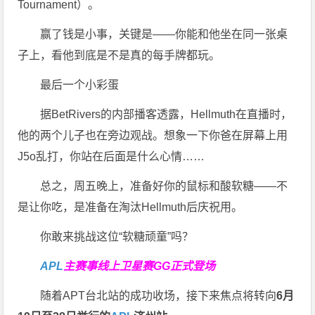
Tournament）。
赢了钱是小事，关键是——你能和他坐在同一张桌
子上，看他到底是不是真的每手牌都玩。
最后一个小彩蛋
据BetRivers的内部播客透露，Hellmuth在直播时，
他的两个儿子也在旁边观战。想象一下你爸在屏幕上用
J5o乱打，你站在后面是什么心情……
总之，周五晚上，准备好你的鼠标和酸软糖——不
是让你吃，是准备在淘汰Hellmuth后庆祝用。
你敢来挑战这位“软糖顽童”吗？
APL
主赛事线上卫星赛
GG正式登场
随着APT台北站的成功收场，接下来焦点将转向
6
月