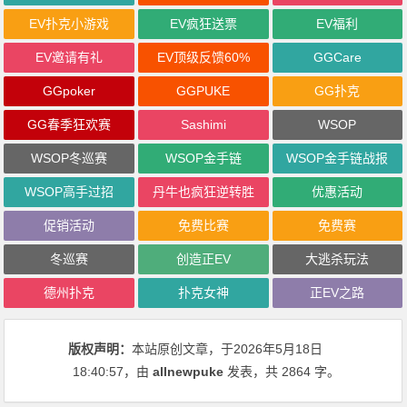
EV扑克小游戏
EV疯狂送票
EV福利
EV邀请有礼
EV顶级反馈60%
GGCare
GGpoker
GGPUKE
GG扑克
GG春季狂欢赛
Sashimi
WSOP
WSOP冬巡赛
WSOP金手链
WSOP金手链战报
WSOP高手过招
丹牛也疯狂逆转胜
优惠活动
促销活动
免费比赛
免费赛
冬巡赛
创造正EV
大逃杀玩法
德州扑克
扑克女神
正EV之路
版权声明：
本站原创文章，于2026年5月18日
18:40:57
，由
allnewpuke
发表，共 2864 字。