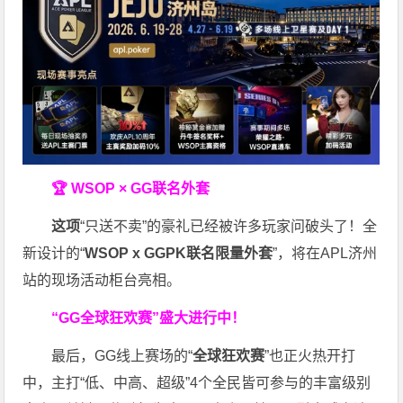
🏆 WSOP × GG联名外套
这项
“只送不卖”的豪礼已经被许多玩家问破头了！全
新设计的“
WSOP x GGPK
联名限量外套
”，将在APL济州
站的现场活动柜台亮相。
“GG全球狂欢赛”盛大进行中！
最后，GG线上赛场的“
全球狂欢赛
”也正火热开打
中，主打“低、中高、超级”4个全民皆可参与的丰富级别