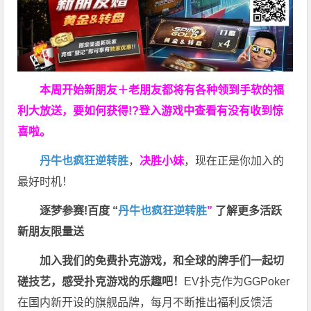
本周开始新朋友＋老朋友都将有各种领到手软的福
利大放送，要如何获得!?登入游戏中查看有没有收到惊
喜啦。
丹牛也疯狂逆转胜
，
决胜小妹
，现在正是你加入的
最好时机！
逐梦参赛!百度 “
丹牛也疯狂逆转胜
”
了解更多
活跃
新朋友限量送
加入我们的免费扑克游戏，和全球的牌手们一起切
磋技艺，感受扑克游戏的乐趣吧！
EV扑克作为GGPoker
在国内新开设的旗舰品牌，每月不断推出福利反馈活