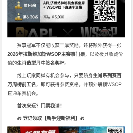
赛事冠军不仅能收获丰厚奖励，还将额外获得一张
2026
年拉斯维加斯
WSOP
主赛事门票
，以及极具收藏价
值的
生肖造型丹牛签名奖杯
。
线上玩家同样有机会参与，只要跻身
生肖系列赛百
万周榜前五名
，即可获得参赛资格，并额外解锁WSOP
直通车赛机会。
首次来玩？门票我请！
🎁
登记领取【新手迎新福利】
🎁