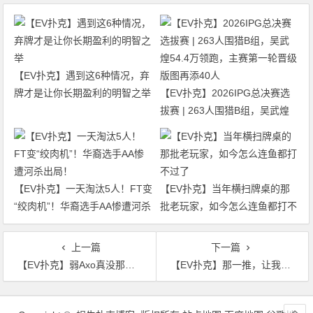
【EV扑克】遇到这6种情况，弃
牌才是让你长期盈利的明智之举
【EV扑克】2026IPG总决赛选
拔赛 | 263人围猎B组，吴武煌
54.4万领跑，主赛第一轮晋级版
图再添40人
【EV扑克】一天淘汰5人！FT变
【EV扑克】当年横扫牌桌的那
“绞肉机”！华裔选手AA惨遭河杀
批老玩家，如今怎么连鱼都打不
出局！
过了
上一篇
下一篇
【EV扑克】弱Axo真没那么差，这些场景下可以亮剑
【EV扑克】那一推，让我看清了自己——“紧弱”式人生的认知突围
文