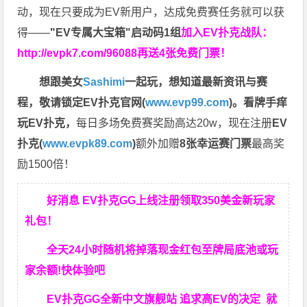
动，现在只要成为EV新用户，达成免费赛任务就可以获
得——
"EV专属大宝箱"启动码1组
加入EV扑克战队：
http://evpk7.com/96088
再送4张免费门票！
想跟美女
Sashimi
一起玩，
想知道最新资讯与赛
程，
敬请锁定EV扑克官网(
www.evp99.com
)。
看牌手痒
玩EV扑克，
每日多场免费赛奖励高达20w，现在注册
EV
扑克(
www.evpk89.com
)
额外加赠
8张幸运赛门票
最高奖
励1500倍！
好消息 EV扑克GG上线注册领取350美金新玩家
礼包！
全天24小时随机将掉落现金红包至牌局底池或玩
家余额!快体验吧
EV扑克GG
全新中文旗舰站
追求高EV
的决定
就