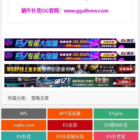
蜗牛扑克GG官网：
www.ggallnew.com
所属分类：
策略文章
APL
APT亚巡赛
EVgirls
evpks.com
EV女孩
EV德州扑克
EV扑克
EV扑克娱乐场
EV扑克室