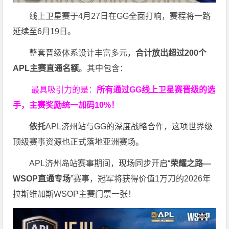
线上卫星赛于4月27日在GG全面打响，赛程将一路
延续至6月19日。
整套晋级体系设计丰富多元，
合计放出
超过200个
APL主赛直通名额
。其中包含：
最具吸引力的是：
所有通过
GG
线上卫星赛晋级的选
手，主赛奖励统一加码
10%
！
依托
APL济州站与GG的深度战略合作，这项世界级
顶级赛事资源也正式落地亚洲赛场。
APL济州岛站赛事期间，现场同步开启“
荣耀之路
—
WSOP
直通专场
”赛事，冠军将获得价值1万刀的2026年
拉斯维加斯WSOP主赛门票一张！