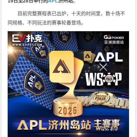
19
日至
28
日举行的
APL
济州站
。
目前完整赛程表已出炉，十天的时间里，数十场不
同规格、不同玩法的赛事轮番登场。