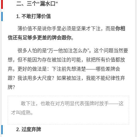
二、三个“漏水口”
1. 不敢打薄价值
薄价值不是说你手里必须是坚果才下注，而是
你相
信还有足够多更差的牌会跟你
。
很多人怕的是“万一他加注怎么办”。这个问题当然要
想，但不能因为存在被加注的可能，就把所有价值都放
弃。更好的做法是：下注前先想清楚——哪些差牌会
跟？我该用多大尺度？如果被加注，我能不能纪律性弃
牌？
敢下注，也敢在对方明显代表强牌时放手——这
才叫成熟。
2. 过度弃牌