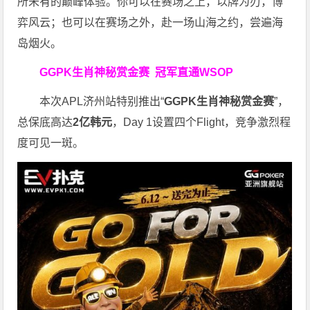
所未有的巅峰体验。
你可以在赛场之上，以牌为刃，博
弈风云；也可以在赛场之外，赴一场山海之约，尝遍海
岛烟火。
GGPK生肖神秘赏金赛
冠军直通WSOP
本次APL济州站特别推出“
GGPK
生肖神秘赏金赛
”，
总保底高达
2
亿韩元
，Day 1设置四个Flight，竞争激烈程
度可见一斑。