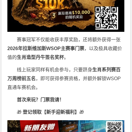
赛事冠军不仅能收获丰厚奖励，还将额外获得一张
2026
年拉斯维加斯
WSOP
主赛事门票
，以及极具收藏价
值的
生肖造型丹牛签名奖杯
。
线上玩家同样有机会参与，只要跻身
生肖系列赛百
万周榜前五名
，即可获得参赛资格，并额外解锁WSOP
直通车赛机会。
首次来玩？门票我请！
🎁
登记领取【新手迎新福利】
🎁