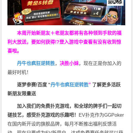
本周开始新朋友＋老朋友都将有各种领到手软的福
利大放送，要如何获得!?登入游戏中查看有没有收到惊
喜啦。
丹牛也疯狂逆转胜
，
决胜小妹
，现在正是你加入的
最好时机！
逐梦参赛!百度 “
丹牛也疯狂逆转胜
”
了解更多
活跃
新朋友限量送
加入我们的免费扑克游戏，和全球的牌手们一起切
磋技艺，感受扑克游戏的乐趣吧！
EV扑克作为GGPoker
在国内新开设的旗舰品牌，每月不断推出福利反馈活
动，现在只要成为EV新用户，达成免费赛任务就可以获