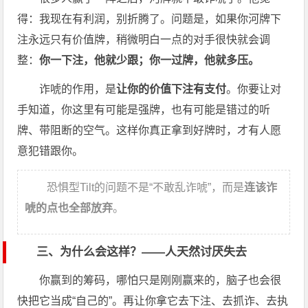
得：我现在有利润，别折腾了。问题是，如果你河牌下
注永远只有价值牌，稍微明白一点的对手很快就会调
整：
你一下注，他就少跟；你一过牌，他就多压。
诈唬的作用，是
让你的价值下注有支付
。你要让对
手知道，你这里有可能是强牌，也有可能是错过的听
牌、带阻断的空气。这样你真正拿到好牌时，才有人愿
意犯错跟你。
恐惧型Tilt的问题不是“不敢乱诈唬”，而是
连该诈
唬的点也全部放弃
。
三、为什么会这样？——人天然讨厌失去
你赢到的筹码，哪怕只是刚刚赢来的，脑子也会很
快把它当成“自己的”。再让你拿它去下注、去抓诈、去执