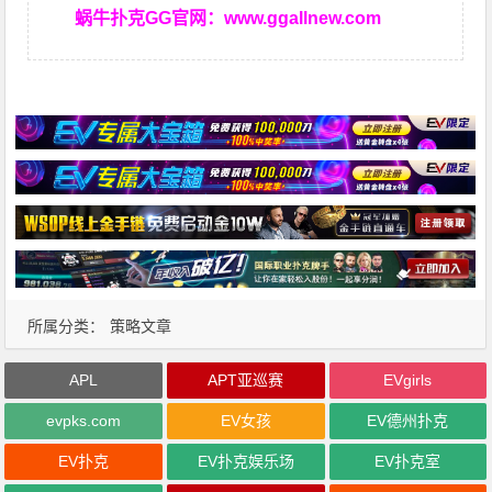
蜗牛扑克GG官网：
www.ggallnew.com
所属分类：
策略文章
APL
APT亚巡赛
EVgirls
evpks.com
EV女孩
EV德州扑克
EV扑克
EV扑克娱乐场
EV扑克室