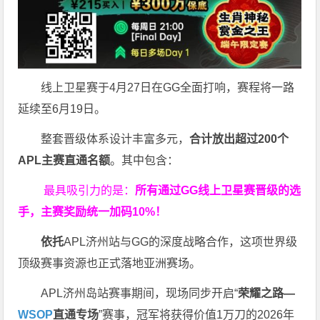
线上卫星赛于4月27日在GG全面打响，赛程将一路
延续至6月19日。
整套晋级体系设计丰富多元，
合计放出
超过200个
APL主赛直通名额
。其中包含：
最具吸引力的是：
所有通过
GG
线上卫星赛晋级的选
手，主赛奖励统一加码
10%
！
依托
APL济州站与GG的深度战略合作，这项世界级
顶级赛事资源也正式落地亚洲赛场。
APL济州岛站赛事期间，现场同步开启“
荣耀之路
—
WSOP
直通专场
”赛事，冠军将获得价值1万刀的2026年