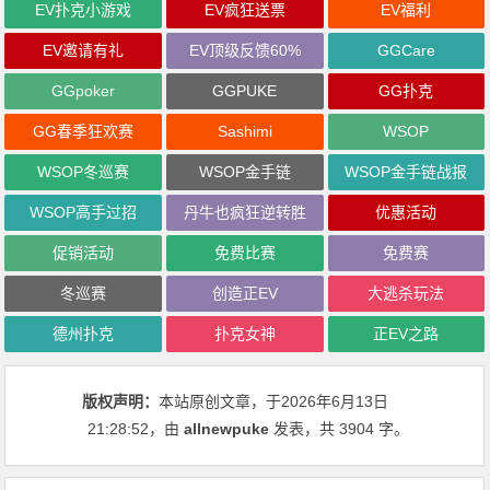
EV扑克小游戏
EV疯狂送票
EV福利
EV邀请有礼
EV顶级反馈60%
GGCare
GGpoker
GGPUKE
GG扑克
GG春季狂欢赛
Sashimi
WSOP
WSOP冬巡赛
WSOP金手链
WSOP金手链战报
WSOP高手过招
丹牛也疯狂逆转胜
优惠活动
促销活动
免费比赛
免费赛
冬巡赛
创造正EV
大逃杀玩法
德州扑克
扑克女神
正EV之路
版权声明：
本站原创文章，于2026年6月13日
21:28:52
，由
allnewpuke
发表，共 3904 字。