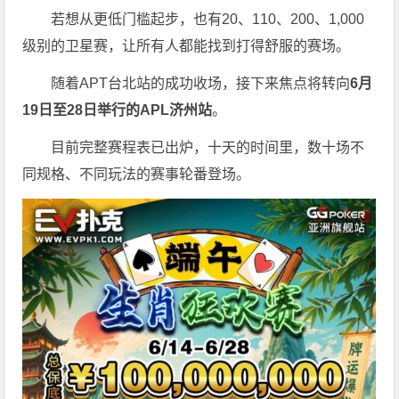
若想从更低门槛起步，也有20、110、200、1,000
级别的卫星赛，让所有人都能找到打得舒服的赛场。
随着APT台北站的成功收场，接下来焦点将转向
6
月
19
日至
28
日举行的
APL
济州站
。
目前完整赛程表已出炉，十天的时间里，数十场不
同规格、不同玩法的赛事轮番登场。