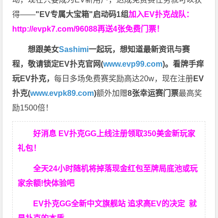
得——
"EV专属大宝箱"启动码1组
加入EV扑克战队：
http://evpk7.com/96088
再送4张免费门票！
想跟美女
Sashimi
一起玩，
想知道最新资讯与赛
程，
敬请锁定EV扑克官网(
www.evp99.com
)。
看牌手痒
玩EV扑克，
每日多场免费赛奖励高达20w，现在注册
EV
扑克(
www.evpk89.com
)
额外加赠
8张幸运赛门票
最高奖
励1500倍！
好消息 EV扑克GG上线注册领取350美金新玩家
礼包！
全天24小时随机将掉落现金红包至牌局底池或玩
家余额!快体验吧
EV扑克GG
全新中文旗舰站
追求高EV
的决定
就