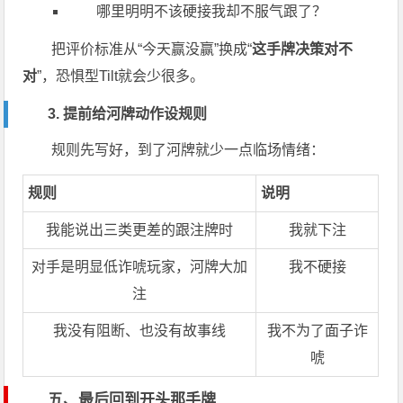
哪里明明不该硬接我却不服气跟了？
把评价标准从“今天赢没赢”换成“
这手牌决策对不
对
”，恐惧型Tilt就会少很多。
3. 提前给河牌动作设规则
规则先写好，到了河牌就少一点临场情绪：
规则
说明
我能说出三类更差的跟注牌时
我就下注
对手是明显低诈唬玩家，河牌大加
我不硬接
注
我没有阻断、也没有故事线
我不为了面子诈
唬
五、最后回到开头那手牌