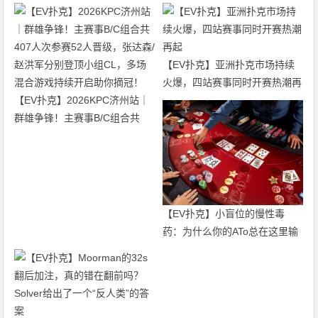
【EV扑克】亚洲扑克市场持续
火爆，四站赛事同时开赛热潮再
【EV扑克】2026KPC济州站｜
起
群雄争锋！主赛事B/C组合共
407人次参赛52人晋级，张达森/
赵洪军分别登顶小组CL，多场
混合游戏持续开启助你摘冠！
【EV扑克】小盲位的慢性毒
药：为什么你的ATo总在这里输
钱？