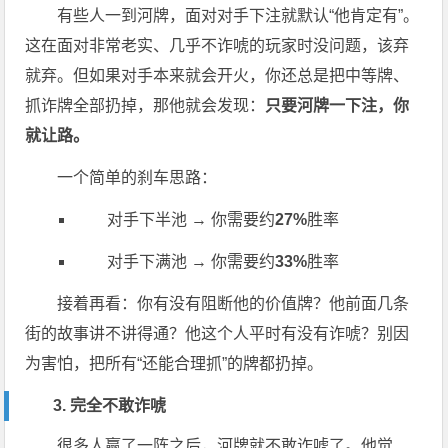
有些人一到河牌，面对对手下注就默认“他肯定有”。
这在面对非常老实、几乎不诈唬的玩家时没问题，该弃
就弃。但如果对手本来就会开火，你还总是把中等牌、
抓诈牌全部扔掉，那他就会发现：
只要河牌一下注，你
就让路。
一个简单的刹车思路：
对手下半池 → 你需要约
27%
胜率
对手下满池 → 你需要约
33%
胜率
接着再看：你有没有阻断他的价值牌？他前面几条
街的故事讲不讲得通？他这个人平时有没有诈唬？别因
为害怕，把所有“还能合理抓”的牌都扔掉。
3. 完全不敢诈唬
很多人赢了一阵之后，河牌就不敢诈唬了。他觉