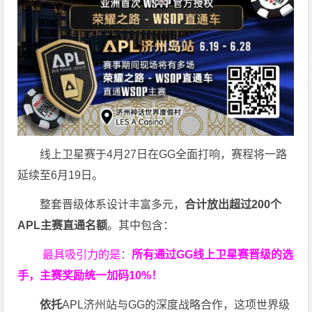
线上卫星赛于4月27日在GG全面打响，赛程将一路
延续至6月19日。
整套晋级体系设计丰富多元，
合计放出
超过200个
APL主赛直通名额
。其中包含：
最具吸引力的是：
所有通过
GG
线上卫星赛晋级的选
手，主赛奖励统一加码
10%
！
依托
APL济州站与GG的深度战略合作，这项世界级