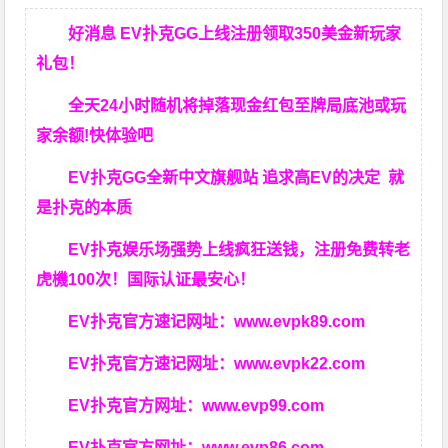
好消息 EV扑克GG上线注册领取350美金新玩家
礼包！
全天24小时随机将掉落现金红包至牌局底池或玩
家余额!快体验吧
EV扑克GG
全新中文旗舰站
追求高EV
的决定
就
是扑克的本质
EV扑克娱乐场强势上线疯狂送钱，注册免费转老
虎機100次！国际认证最安心！
EV扑克官方速记网址：
www.evpk89.com
EV扑克官方速记网址：
www.evpk22.com
EV扑克官方网址：
www.evp99.com
EV扑克官方网址：
www.evp86.com