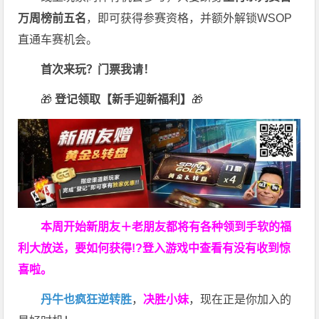
万周榜前五名
，即可获得参赛资格，并额外解锁WSOP
直通车赛机会。
首次来玩？门票我请！
🎁
登记领取【新手迎新福利】
🎁
本周开始新朋友＋老朋友都将有各种领到手软的福
利大放送，要如何获得!?登入游戏中查看有没有收到惊
喜啦。
丹牛也疯狂逆转胜
，
决胜小妹
，现在正是你加入的