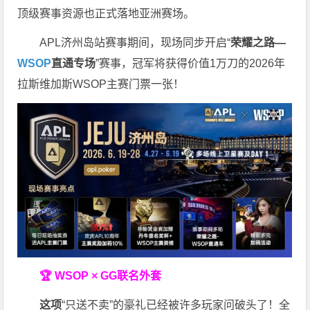
顶级赛事资源也正式落地亚洲赛场。
APL济州岛站赛事期间，现场同步开启“
荣耀之路
—
WSOP
直通专场
”赛事，冠军将获得价值1万刀的2026年
拉斯维加斯WSOP主赛门票一张！
🏆 WSOP × GG联名外套
这项
“只送不卖”的豪礼已经被许多玩家问破头了！全