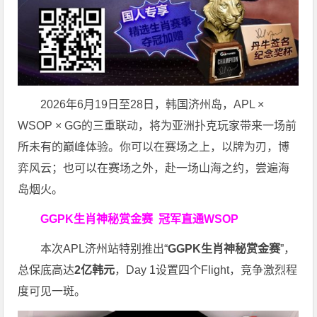
2026年6月19日至28日，韩国济州岛，APL ×
WSOP × GG的三重联动，将为亚洲扑克玩家带来一场前
所未有的巅峰体验。
你可以在赛场之上，以牌为刃，博
弈风云；也可以在赛场之外，赴一场山海之约，尝遍海
岛烟火。
GGPK生肖神秘赏金赛
冠军直通WSOP
本次APL济州站特别推出“
GGPK
生肖神秘赏金赛
”，
总保底高达
2
亿韩元
，Day 1设置四个Flight，竞争激烈程
度可见一斑。