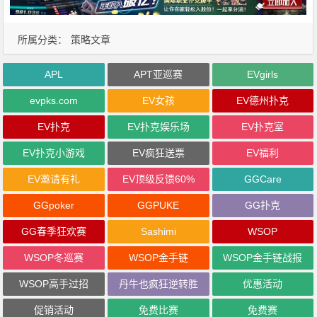
所属分类：
策略文章
APL
APT亚巡赛
EVgirls
evpks.com
EV女孩
EV德州扑克
EV扑克
EV扑克娱乐场
EV扑克室
EV扑克小游戏
EV疯狂送票
EV福利
EV邀请有礼
EV顶级反馈60%
GGCare
GGpoker
GGPUKE
GG扑克
GG春季狂欢赛
Sashimi
WSOP
WSOP冬巡赛
WSOP金手链
WSOP金手链战报
WSOP高手过招
丹牛也疯狂逆转胜
优惠活动
促销活动
免费比赛
免费赛