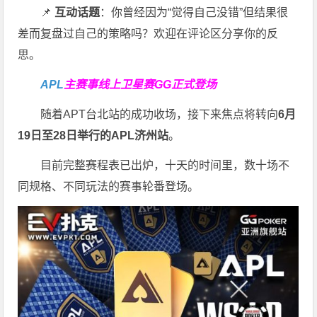
📌
互动话题
：你曾经因为“觉得自己没错”但结果很
差而复盘过自己的策略吗？欢迎在评论区分享你的反
思。
APL
主赛事线上卫星赛
GG正式登场
随着APT台北站的成功收场，接下来焦点将转向
6
月
19
日至
28
日举行的
APL
济州站
。
目前完整赛程表已出炉，十天的时间里，数十场不
同规格、不同玩法的赛事轮番登场。