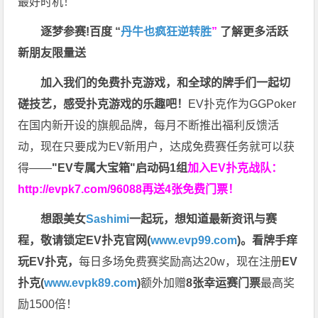
最好时机！
逐梦参赛!百度 “
丹牛也疯狂逆转胜
”
了解更多
活跃
新朋友限量送
加入我们的免费扑克游戏，和全球的牌手们一起切
磋技艺，感受扑克游戏的乐趣吧！
EV扑克作为GGPoker
在国内新开设的旗舰品牌，每月不断推出福利反馈活
动，现在只要成为EV新用户，达成免费赛任务就可以获
得——
"EV专属大宝箱"启动码1组
加入EV扑克战队：
http://evpk7.com/96088
再送4张免费门票！
想跟美女
Sashimi
一起玩，
想知道最新资讯与赛
程，
敬请锁定EV扑克官网(
www.evp99.com
)。
看牌手痒
玩EV扑克，
每日多场免费赛奖励高达20w，现在注册
EV
扑克(
www.evpk89.com
)
额外加赠
8张幸运赛门票
最高奖
励1500倍！