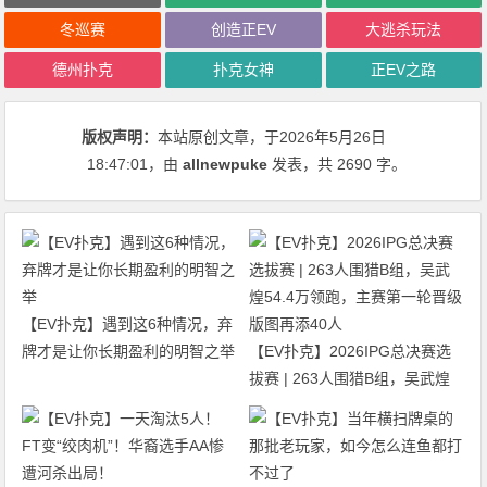
冬巡赛
创造正EV
大逃杀玩法
德州扑克
扑克女神
正EV之路
版权声明：
本站原创文章，于2026年5月26日
18:47:01
，由
allnewpuke
发表，共 2690 字。
【EV扑克】遇到这6种情况，弃
牌才是让你长期盈利的明智之举
【EV扑克】2026IPG总决赛选
拔赛 | 263人围猎B组，吴武煌
54.4万领跑，主赛第一轮晋级版
图再添40人