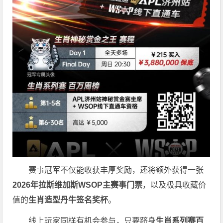
赛事冠军不仅能收获丰厚奖励，还将额外获得一张
2026
年拉斯维加斯
WSOP
主赛事门票
，以及极具收藏价
值的
生肖造型丹牛签名奖杯
。
线上玩家同样有机会参与，只要跻身
生肖系列赛百