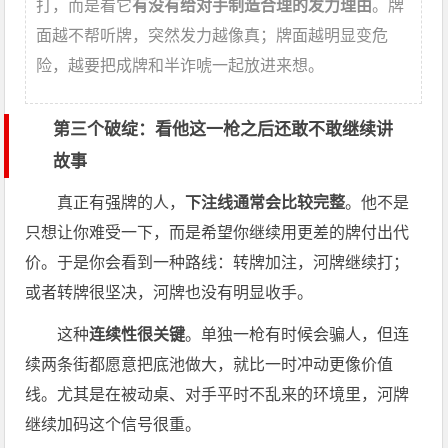
打，而是看它
有没有给对手制造合理的发力理由
。牌
面越不帮听牌，突然发力越像真；牌面越明显变危
险，越要把成牌和半诈唬一起放进来想。
第三个破绽：看他这一枪之后还敢不敢继续讲
故事
真正有强牌的人，
下注线通常会比较完整
。他不是
只想让你难受一下，而是希望你继续用更差的牌付出代
价。于是你会看到一种路线：转牌加注，河牌继续打；
或者转牌很坚决，河牌也没有明显收手。
这种
连续性很关键
。单独一枪有时候会骗人，但连
续两条街都愿意把底池做大，就比一时冲动更像价值
线。尤其是在被动桌、对手平时不乱来的环境里，河牌
继续加码这个信号很重。