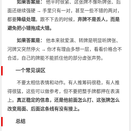
如果答案是：
他平时很紧、这张牌不像听牌张、后
面还继续强硬 → 手里只有一对，甚至一些不错的两对，
都要
降级处理
。跟不下去的时候，
弃牌不是丢人，而是
避免把小错拖成大错。
如果答案是：
他本来就爱演、转牌是明显听牌张、
河牌又突然停火 → 你才有理由多想一层，看看价格合不
合适，自己的牌能不能抓住他的部分虚张声势。
一个常见误区
不要太相信表情和动作。有人推筹码很稳，有人推
得很猛，这些可以做参考，但不要把整手牌都押在表演
上。
真正稳定的信息，还是他前面怎么打、这张牌怎么
改变局面、后面这条线有没有接上。
总结