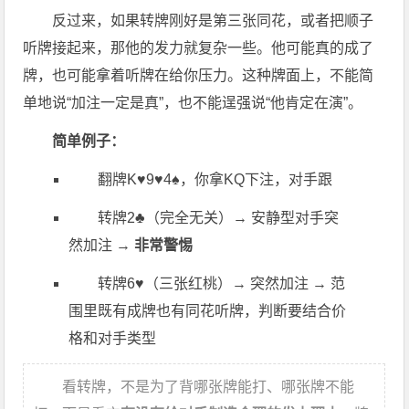
反过来，如果转牌刚好是第三张同花，或者把顺子
听牌接起来，那他的发力就复杂一些。他可能真的成了
牌，也可能拿着听牌在给你压力。这种牌面上，不能简
单地说“加注一定是真”，也不能逞强说“他肯定在演”。
简单例子：
翻牌K♥️9♥️4♠️，你拿KQ下注，对手跟
转牌2♣️（完全无关）→ 安静型对手突
然加注 →
非常警惕
转牌6♥️（三张红桃）→ 突然加注 → 范
围里既有成牌也有同花听牌，判断要结合价
格和对手类型
看转牌，不是为了背哪张牌能打、哪张牌不能