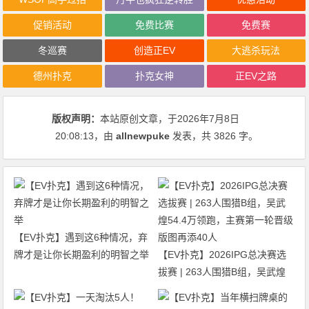
促销活动
免费比赛
免费赛
冬巡赛
创造正EV
大逃杀玩法
德州扑克
扑克女神
正EV之路
版权声明：
本站原创文章，于2026年7月8日
20:08:13
，由
allnewpuke
发表，共 3826 字。
【EV扑克】遇到这6种情况，弃
牌才是让你长期盈利的明智之举
【EV扑克】2026IPG总决赛选
拔赛 | 263人围猎B组，吴武煌
54.4万领跑，主赛第一轮晋级版
图再添40人