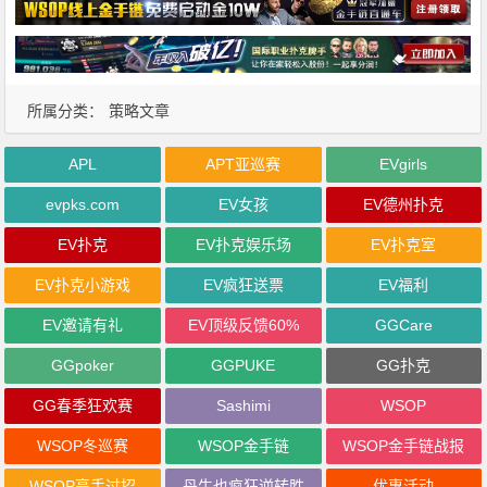
所属分类：
策略文章
APL
APT亚巡赛
EVgirls
evpks.com
EV女孩
EV德州扑克
EV扑克
EV扑克娱乐场
EV扑克室
EV扑克小游戏
EV疯狂送票
EV福利
EV邀请有礼
EV顶级反馈60%
GGCare
GGpoker
GGPUKE
GG扑克
GG春季狂欢赛
Sashimi
WSOP
WSOP冬巡赛
WSOP金手链
WSOP金手链战报
WSOP高手过招
丹牛也疯狂逆转胜
优惠活动