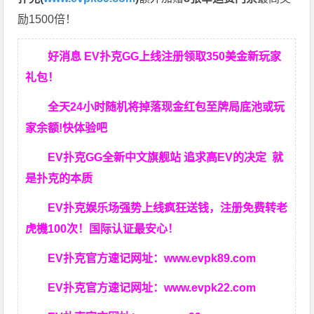
励1500倍！
好消息 EV扑克GG上线注册领取350美金新玩家
礼包！
全天24小时随机将掉落现金红包至牌局底池或玩
家余额!快体验吧
EV扑克GG
全新中文旗舰站
追求高EV
的决定
就
是扑克的本质
EV扑克娱乐场强势上线疯狂送钱，注册免费转老
虎機100次！国际认证最安心！
EV扑克官方速记网址：
www.evpk89.com
EV扑克官方速记网址：
www.evpk22.com