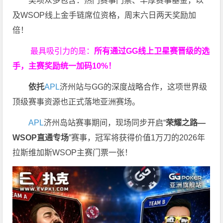
奖项众多包含：热门赛事门票、丰厚赛事基金，以
及WSOP线上金手链席位资格，
周末六日两天奖励加
倍！
最具吸引力的是：
所有通过
GG
线上卫星赛晋级的选
手，主赛奖励统一加码
10%
！
依托
APL
济州站与GG的深度战略合作，这项世界级
顶级赛事资源也正式落地亚洲赛场。
APL
济州岛站赛事期间，现场同步开启“
荣耀之路
—
WSOP
直通专场
”赛事，冠军将获得价值1万刀的2026年
拉斯维加斯WSOP主赛门票一张！