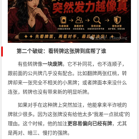
第二个破绽：看转牌这张牌到底帮了谁
有些转牌像
一块废牌
。它不补同花，也不连顺子，
跟前面的公共牌几乎没有配合。比如翻牌两张红桃，转
牌却来一张完全不相关的小黑牌；或者牌面本来没什么
连张，转牌也没有带来新的明显听牌。
如果对手在这种牌上突然加注，他能拿来半诈唬的
牌就少很多。因为这张牌没有给他太多“我差一点就成”的
理由。这个时候，他的加注
更容易偏向已经有牌
，尤其
是两对、暗三、慢打的强牌。