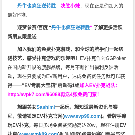
丹牛也疯狂逆转胜
，
决胜小妹
，现在正是你加入的
最好时机！
逐梦参赛!百度 “
丹牛也疯狂逆转胜
”
了解更多
活跃
新朋友限量送
加入我们的免费扑克游戏，和全球的牌手们一起切
磋技艺，感受扑克游戏的乐趣吧！
EV扑克作为GGPoker
在国内新开设的旗舰品牌，每月不断推出福利反馈活
动，现在只要成为EV新用户，达成免费赛任务就可以获
得——
"EV专属大宝箱"启动码1组
加入EV扑克战队：
http://evpk7.com/96088
再送4张免费门票！
想跟美女
Sashimi
一起玩，
想知道最新资讯与赛
程，
敬请锁定EV扑克官网(
www.evp99.com
)。
看牌手痒
玩EV扑克，
每日多场免费赛奖励高达20w，现在注册
EV
扑克(
www.evpk89.com
)
额外加赠
8张幸运赛门票
最高奖