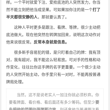
样。一个平时就爱下注、爱抢底池的人突然发力，你当
然不能立刻把他当成坚果。可如果加你注的是一个
打了
半天都很安静的人
，那就要认真了。
这种人平时更多是跟注、看牌、等牌，很少主动把
底池做大。现在他突然在转牌加回来，说明这次动作对
他来说很反常。
反常本身就是信息。
很多新手容易犯的错，是只盯着自己的牌：我有顶
对，我有超对，我不能这么轻易放。可对手的性格和动
作变化，往往比你这手牌的名字更重要。一个很少主动
的人突然开始主动，你手里只有一对时，不能再按普通
牌局处理。
当然，这不是说老实人一加注你就必须秒弃。你
要看牌面、看价格、看后面还有多少筹码。但至少
要
先把他的范围往强牌那边放
，别还拿他当普通跟注看