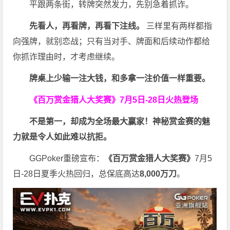
平跟两条街，转牌突然发力，先别急着抓诈。
先看人，再看牌，再看下注线。
三样里有两样都指
向强牌，就别恋战；只有当对手、牌面和后续动作都给
你抓诈理由时，才考虑继续。
牌桌上少输一注大钱，和多拿一注价值一样重要。
《百万赏金猎人大奖赛》
7月5日-28日火热登场
不是第一，却成为全场最大赢家！神秘赏金赛的魅
力就是令人如此难以抗拒。
GGPoker重磅宣布：
《百万赏金猎人大奖赛》
7月5
日-28日夏季火热回归，总保底高达
8,000
万刀
。