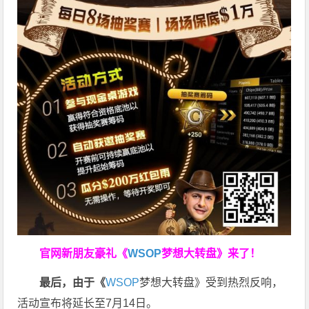
官网新朋友豪礼
《
WSOP
梦想大转盘》来了！
最后，由于《
WSOP
梦想大转盘》受到热烈反响，
活动宣布将延长至7月14日。