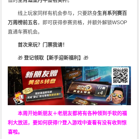
值的
生肖造型丹牛签名奖杯
。
线上玩家同样有机会参与，只要跻身
生肖系列赛百
万周榜前五名
，即可获得参赛资格，并额外解锁WSOP
直通车赛机会。
首次来玩？门票我请！
🎁
登记领取【新手迎新福利】
🎁
本周开始新朋友＋老朋友都将有各种领到手软的福
利大放送，要如何获得!?登入游戏中查看有没有收到惊
喜啦。