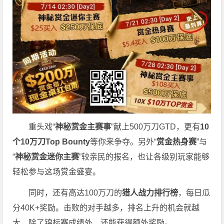
重头戏“
神秘赏金主赛事
”献上500万刀GTD，更有
10
个
10
万刀
Top Bounty
等你来争夺。另外“
赏金热身赛
”与
“
神秘赏金迷你主赛
”较亲民的报名，也让各级别玩家能够
轻松参与这场赏金盛宴。
同时，还有高达100万刀的
猎人战力排行榜
，每日瓜
分40K+奖励。击败的对手越多，排名上升的机会就越
大，除了锦标赛成绩外，还能获得额外奖励。