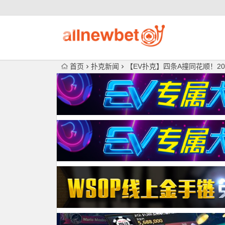
首页
扑克新闻
【EV扑克】四条A撞同花顺！20