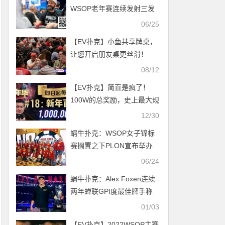
待！何俊杰超千万计分牌引
WSOP老年赛连续发射三发
领群雄！
子弹后“极度心态失衡”
06/25
【EV扑克】小鱼共享牌桌，
让您开启朋友桌更丝滑！
08/12
【EV扑克】简直是疯了！
100W的总奖励，史上最大规
模的免费赛居然来了！
12/30
蜗牛扑克：WSOP女子锦标
赛搁置之下PLON宣布举办
独家女子扑克赛
06/24
蜗牛扑克：Alex Foxen连续
两年蝉联GPI度最佳牌手称
号
01/03
【EV扑克】2022WSOP主赛