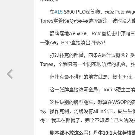
在
#15
$600 PLO深筹赛，玩家Pete Wi
Torres拿着K♣Q♥5♣4♣选择跟注，彼时
翻牌落地A♥5♠3♣，Pete直接击中
一张A♣，Pete直接凑出四条A！
打过扑克的都懂，四条A是什么概念？妥
Torres，全程只有一个同花顺听牌的机会
但扑克最不讲理的地方就是：概率再低，
这一张牌直接改写全局，Torres硬生生凑
这种级别的牌型翻车，就算在WSOP的高端
线、操作克制，河牌没有all in全压，硬
得：“我现在都懵了，完全不知道自己为啥没
剧本都不敢这么写！丹牛10:1大优势惨