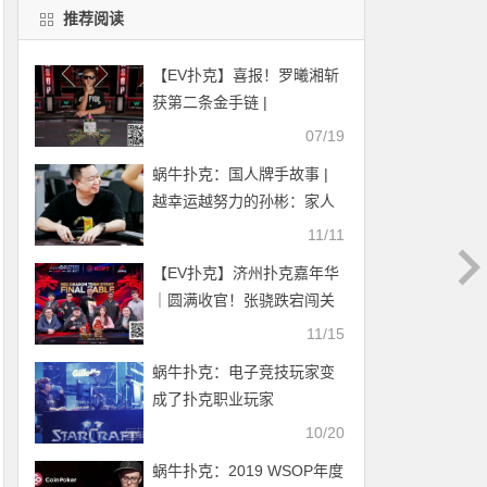
推荐阅读
【EV扑克】喜报！罗曦湘斩
获第二条金手链 |
2024WSOP
07/19
蜗牛扑克：国人牌手故事 |
越幸运越努力的孙彬：家人
的支持和理解让我坚持下
11/11
去！
【EV扑克】济州扑克嘉年华
｜圆满收官！张骁跌宕闯关
终见彩虹金光登顶红龙杯主
11/15
赛事王座收取冠军双奖杯！
蜗牛扑克：电子竞技玩家变
来年4月红龙杯Plus全新来袭
成了扑克职业玩家
再相聚！
10/20
蜗牛扑克：2019 WSOP年度