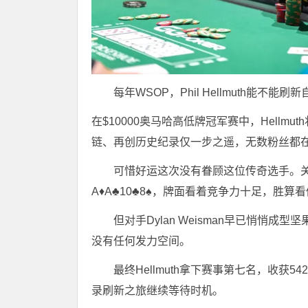
每年WSOP，Phil Hellmuth
在$10000奥马哈高低牌冠军赛中，Hell
链、再创历史纪录仅一步之遥，无数粉丝都
可惜好运这次没有眷顾这位传奇选手。关键对局
A♦A♣10♣8♠，牌面看着竞争力十足，胜算
但对手Dylan Weisman早已悄悄成
没有任何发力空间。
最终Hellmuth拿下赛事第七名，收获
录刷新之旅继续等待时机。