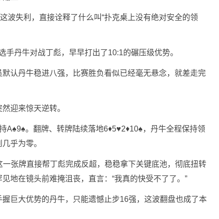
这波失利，直接诠释了什么叫“扑克桌上没有绝对安全的领
奇选手丹牛对战丁彪，早早打出了10:1的碾压级优势。
员默认丹牛稳进八强，比赛胜负看似已经毫无悬念，就差走完
突然迎来惊天逆转。
A♠9♠。翻牌、转牌陆续落地6♦5♥2♦10♠，丹牛全程保持领
到几乎为零。
这一张牌直接帮丁彪完成反超，稳稳拿下关键底池，彻底扭转
见地在镜头前难掩沮丧，直言：“我真的快受不了了。”
握巨大优势的丹牛，只能遗憾止步16强，这波翻盘也成了本