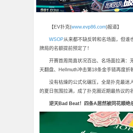
【EV扑克(
www.evp86.com
)报道】
WSOP
从来都不缺反转和名场面，但谁也
牌局的名额提前预定了！
开赛首周简直状况百出、名场面拉满：无
天翻盘、Hellmuth冲击第18条金手链再度
没有枯燥的公式化碾压，全是扑克最迷人
的夏日氛围拉满，成了扑克圈近期最热议的
逆天Bad Beat！四条A居然被同花顺绝