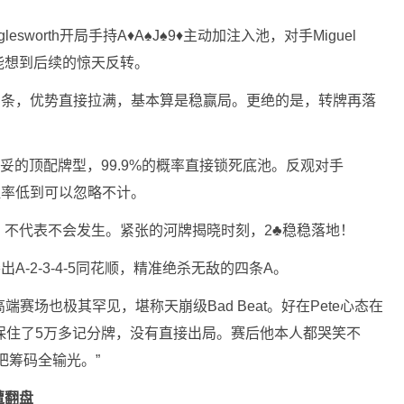
gglesworth开局手持A♦A♠J♠9♦主动加注入池，对手Miguel
没人能想到后续的惊天反转。
顶暗三条，优势直接拉满，基本算是稳赢局。更绝的是，转牌再落
妥的顶配牌型，99.9%的概率直接锁死底池。反观对手
，胜率低到可以忽略不计。
不代表不会发生。紧张的河牌揭晓时刻，2♣稳稳落地！
出A-2-3-4-5同花顺，精准绝杀无敌的四条A。
赛场也极其罕见，堪称天崩级Bad Beat。好在Pete心态在
生生保住了5万多记分牌，没有直接出局。赛后他本人都哭笑不
把筹码全输光。”
遭翻盘