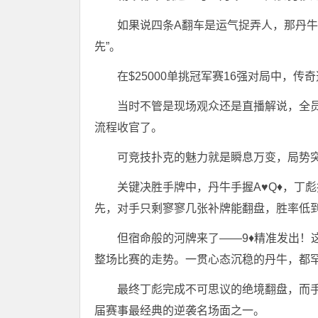
如果说四条A翻车是运气捉弄人，那丹牛
先”。
在$25000单挑冠军赛16强对局中，传
当时不管是现场观众还是直播解说，全
流程收官了。
可竞技扑克的魅力就是瞬息万变，局势
关键决胜手牌中，丹牛手握A♥Q♦，丁彪持
先，对手只剩寥寥几张补牌能翻盘，胜率低
但宿命般的河牌来了——9♦精准发出！
整场比赛的走势。一贯心态沉稳的丹牛，都罕
最终丁彪完成不可思议的绝境翻盘，而手
届赛事最经典的逆袭名场面之一。