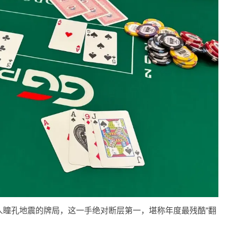
人瞳孔地震的牌局，这一手绝对断层第一，堪称年度最残酷“翻