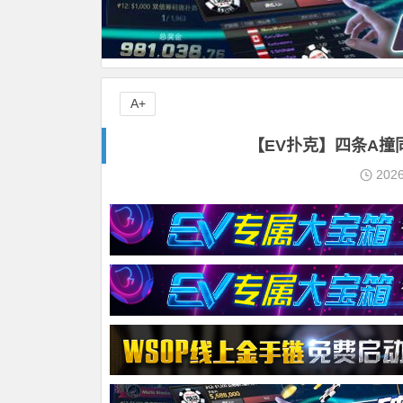
A+
【EV扑克】四条A撞同
202