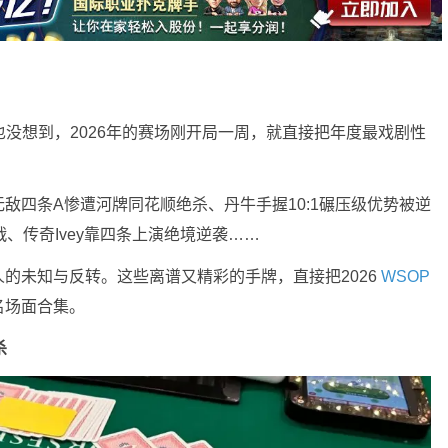
没想到，2026年的赛场刚开局一周，就直接把年度最戏剧性
敌四条A惨遭河牌同花顺绝杀、丹牛手握10:1碾压级优势被逆
折戟、传奇Ivey靠四条上演绝境逆袭……
的未知与反转。这些离谱又精彩的手牌，直接把2026
WSOP
名场面合集。
杀