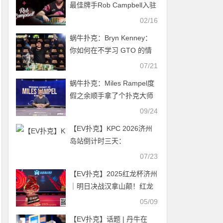
最佳牌手Rob Campbell入驻
CoinPoker.com
02/16
蜗牛扑克：Bryn Kenney：
你如何在不学习 GTO 的情
况下保持领先地位？
07/21
蜗牛扑克：Miles Rampel度
假之余顺手拿了个扑克大师
赛#9冠军！
09/24
【EV扑克】KPC 2026济州
岛站倒计时三天：
2,000,000,000韩元保底奖
07/23
池，亚洲今夏最重磅扑克盛
【EV扑克】2025红龙杯济州
宴即将揭幕
｜明日决战汉拿山颠！红龙
赛FT9位人选确定！唯一女
05/09
选手红龙战队张晨旭令人期
【EV扑克】话题 | 丹牛在