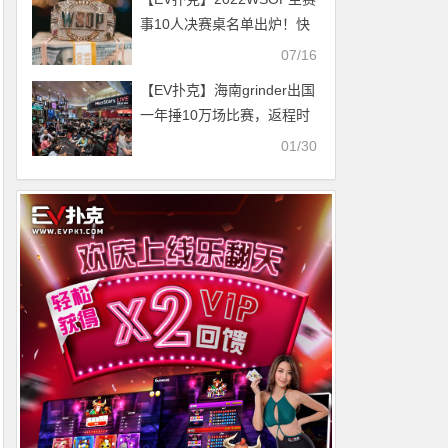
事10人决赛桌名单出炉！快
来围观！
07/16
【EV扑克】海南grinder出国
一年捶10万场比赛，返程时
身家超百万
01/30