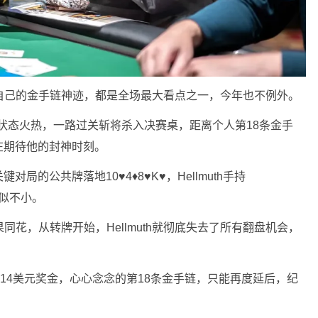
能不能刷新自己的金手链神迹，都是全场最大看点之一，今年也不例外。
muth状态火热，一路过关斩将杀入决赛桌，距离个人第18条金手
在期待他的封神时刻。
的公共牌落地10♥4♦8♥K♥，Hellmuth手持
看似不小。
型坚果同花，从转牌开始，Hellmuth就彻底失去了所有翻盘机会，
54214美元奖金，心心念念的第18条金手链，只能再度延后，纪