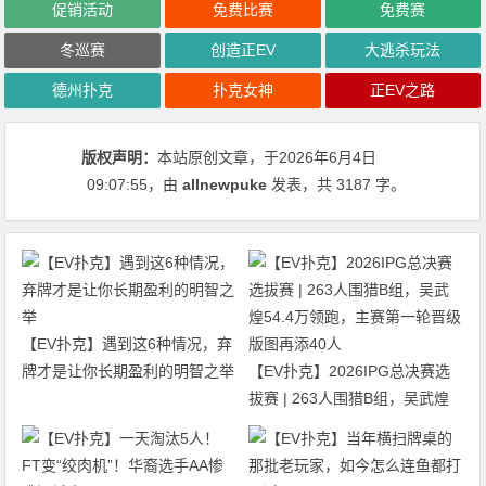
促销活动
免费比赛
免费赛
冬巡赛
创造正EV
大逃杀玩法
德州扑克
扑克女神
正EV之路
版权声明：
本站原创文章，于2026年6月4日
09:07:55
，由
allnewpuke
发表，共 3187 字。
【EV扑克】遇到这6种情况，弃
牌才是让你长期盈利的明智之举
【EV扑克】2026IPG总决赛选
拔赛 | 263人围猎B组，吴武煌
54.4万领跑，主赛第一轮晋级版
图再添40人