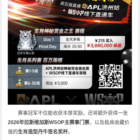
赛事冠军不仅能收获丰厚奖励，还将额外获得一张
2026
年拉斯维加斯
WSOP
主赛事门票
，以及极具收藏价
值的
生肖造型丹牛签名奖杯
。