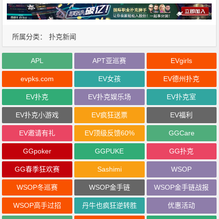
所属分类：
扑克新闻
APL
APT亚巡赛
EVgirls
evpks.com
EV女孩
EV德州扑克
EV扑克
EV扑克娱乐场
EV扑克室
EV扑克小游戏
EV疯狂送票
EV福利
EV邀请有礼
EV顶级反馈60%
GGCare
GGpoker
GGPUKE
GG扑克
GG春季狂欢赛
Sashimi
WSOP
WSOP冬巡赛
WSOP金手链
WSOP金手链战报
WSOP高手过招
丹牛也疯狂逆转胜
优惠活动