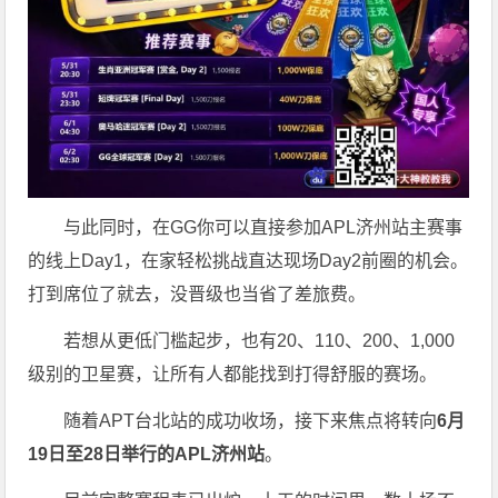
与此同时，在GG你可以直接参加APL济州站主赛事
的线上Day1，在家轻松挑战直达现场Day2前圈的机会。
打到席位了就去，没晋级也当省了差旅费。
若想从更低门槛起步，也有20、110、200、1,000
级别的卫星赛，让所有人都能找到打得舒服的赛场。
随着APT台北站的成功收场，接下来焦点将转向
6
月
19
日至
28
日举行的
APL
济州站
。