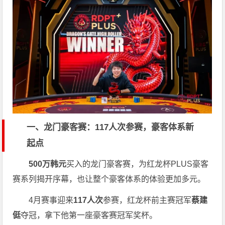
一、龙门豪客赛：117人次参赛，豪客体系新
起点
500万韩元
买入的龙门豪客赛，为红龙杯PLUS豪客
赛系列揭开序幕，也让整个豪客体系的体验更加多元。
4月赛事迎来
117人次
参赛，红龙杯前主赛冠军
蔡建
侹
夺冠，拿下他第一座豪客赛冠军奖杯。