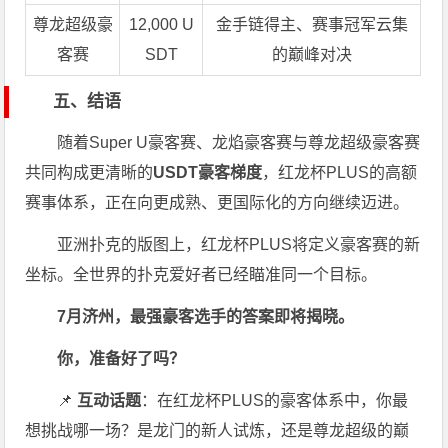
尊龙超级豪
12,000 U
金手链得主、赛事冠军云集
客赛
SDT
的巅峰对决
五、结语
随着Super U豪客赛、龙焰豪客赛与尊龙超级豪客赛
共同构成更清晰的
USDT豪客梯度
，红龙杯PLUS的高额
赛事体系，正在向更成熟、更国际化的方向继续迈进。
亚洲扑克的版图上，红龙杯PLUS将定义豪客赛的新
坐标。全世界的扑克爱好者已经瞄准同一个目标。
7月济州，最强豪客选手的答案即将揭晓。
你，准备好了吗？
📌
互动话题
：在红龙杯PLUS的豪客体系中，你最
想挑战哪一场？是龙门的新人试炼，还是尊龙超级的巅