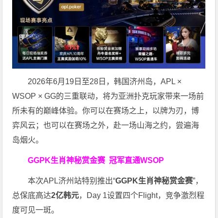
2026年6月19日至28日，韩国济州岛，APL ×
WSOP × GG的三重联动，将为亚洲扑克玩家带来一场前
所未有的巅峰体验。
你可以在赛场之上，以牌为刃，博
弈风云；也可以在赛场之外，赴一场山海之约，尝遍海
岛烟火。
GGPK生肖神秘赏金赛
冠军直通WSOP
本次APL济州站特别推出“
GGPK
生肖神秘赏金赛
”，
总保底高达
2
亿韩元
，Day 1设置四个Flight，竞争激烈程
度可见一斑。