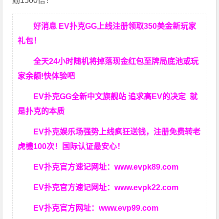
励1500倍！
好消息 EV扑克GG上线注册领取350美金新玩家
礼包！
全天24小时随机将掉落现金红包至牌局底池或玩
家余额!快体验吧
EV扑克GG
全新中文旗舰站
追求高EV
的决定
就
是扑克的本质
EV扑克娱乐场强势上线疯狂送钱，注册免费转老
虎機100次！国际认证最安心！
EV扑克官方速记网址：
www.evpk89.com
EV扑克官方速记网址：
www.evpk22.com
EV扑克官方网址：
www.evp99.com