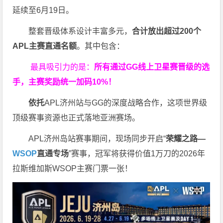
延续至6月19日。
整套晋级体系设计丰富多元，
合计放出
超过200个
APL主赛直通名额
。其中包含：
最具吸引力的是：
所有通过
GG
线上卫星赛晋级的选
手，主赛奖励统一加码
10%
！
依托
APL济州站与GG的深度战略合作，这项世界级
顶级赛事资源也正式落地亚洲赛场。
APL济州岛站赛事期间，现场同步开启“
荣耀之路
—
WSOP
直通专场
”赛事，冠军将获得价值1万刀的2026年
拉斯维加斯WSOP主赛门票一张！