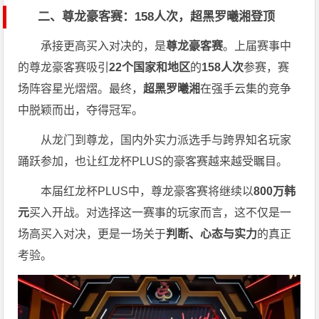
二、尊龙豪客赛：158人次，超黑罗曦湘登顶
承接更高买入对决的，是
尊龙豪客赛
。上届赛事中
的尊龙豪客赛吸引
22个国家和地区
的
158人次
参赛，赛
场阵容星光熠熠。最终，
超黑罗曦湘
在强手云集的竞争
中脱颖而出，夺得冠军。
从龙门到尊龙，国内外实力派选手与跨界知名玩家
踊跃参加，也让红龙杯PLUS的豪客赛越来越受瞩目。
本届红龙杯PLUS中，尊龙豪客赛将继续以
800万韩
元
买入开战。对选择这一赛事的玩家而言，这不仅是一
场高买入对决，更是一场关于
判断、心态与实力
的真正
考验。