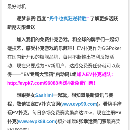
最好时机！
逐梦参赛!百度 “
丹牛也疯狂逆转胜
”
了解更多
活跃
新朋友限量送
加入我们的免费扑克游戏，和全球的牌手们一起切
磋技艺，感受扑克游戏的乐趣吧！
EV扑克作为GGPoker
在国内新开设的旗舰品牌，每月不断推出福利反馈活
动，现在只要成为EV新用户，达成免费赛任务就可以获
得——
"EV专属大宝箱"启动码1组
加入EV扑克战队：
http://evpk7.com/96088
再送4张免费门票！
想跟美女
Sashimi
一起玩，
想知道最新资讯与赛
程，
敬请锁定EV扑克官网(
www.evp99.com
)。
看牌手痒
玩EV扑克，
每日多场免费赛奖励高达20w，现在注册
EV
扑克(
www.evpk89.com
)
额外加赠
8张幸运赛门票
最高奖