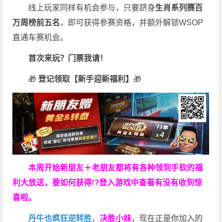
线上玩家同样有机会参与，只要跻身
生肖系列赛百
万周榜前五名
，即可获得参赛资格，并额外解锁WSOP
直通车赛机会。
首次来玩？门票我请！
🎁
登记领取【新手迎新福利】
🎁
本周开始新朋友＋老朋友都将有各种领到手软的福
利大放送，要如何获得!?登入游戏中查看有没有收到惊
喜啦。
丹牛也疯狂逆转胜
，
决胜小妹
，现在正是你加入的