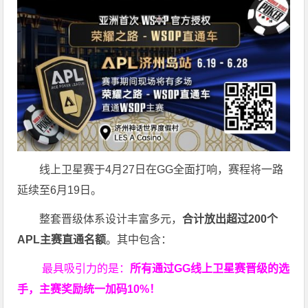
线上卫星赛于4月27日在GG全面打响，赛程将一路
延续至6月19日。
整套晋级体系设计丰富多元，
合计放出
超过200个
APL主赛直通名额
。其中包含：
最具吸引力的是：
所有通过
GG
线上卫星赛晋级的选
手，主赛奖励统一加码
10%
！