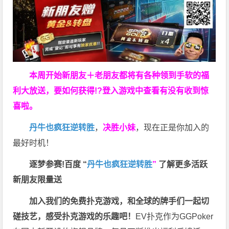
本周开始新朋友＋老朋友都将有各种领到手软的福
利大放送，要如何获得!?登入游戏中查看有没有收到惊
喜啦。
丹牛也疯狂逆转胜
，
决胜小妹
，现在正是你加入的
最好时机！
逐梦参赛!百度 “
丹牛也疯狂逆转胜
”
了解更多
活跃
新朋友限量送
加入我们的免费扑克游戏，和全球的牌手们一起切
磋技艺，感受扑克游戏的乐趣吧！
EV扑克作为GGPoker