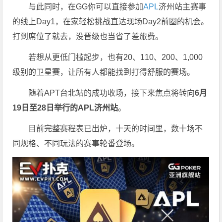
与此同时，在GG你可以直接参加
APL
济州站主赛事
的线上Day1，在家轻松挑战直达现场Day2前圈的机会。
打到席位了就去，没晋级也当省了差旅费。
若想从更低门槛起步，也有20、110、200、1,000
级别的卫星赛，让所有人都能找到打得舒服的赛场。
随着APT台北站的成功收场，接下来焦点将转向
6
月
19
日至
28
日举行的
APL
济州站
。
目前完整赛程表已出炉，十天的时间里，数十场不
同规格、不同玩法的赛事轮番登场。