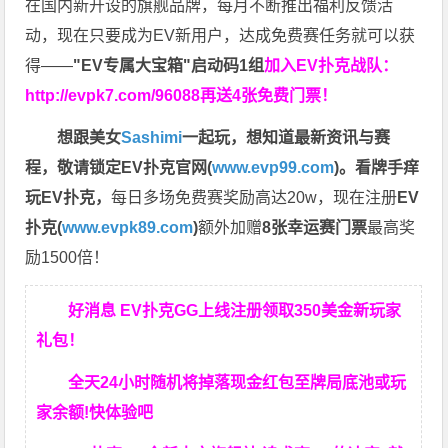
在国内新开设的旗舰品牌，每月不断推出福利反馈活
动，现在只要成为EV新用户，达成免费赛任务就可以获
得——
"EV专属大宝箱"启动码1组
加入EV扑克战队：
http://evpk7.com/96088
再送4张免费门票！
想跟美女
Sashimi
一起玩，
想知道最新资讯与赛
程，
敬请锁定EV扑克官网(
www.evp99.com
)。
看牌手痒
玩EV扑克，
每日多场免费赛奖励高达20w，现在注册
EV
扑克(
www.evpk89.com
)
额外加赠
8张幸运赛门票
最高奖
励1500倍！
好消息 EV扑克GG上线注册领取350美金新玩家
礼包！
全天24小时随机将掉落现金红包至牌局底池或玩
家余额!快体验吧