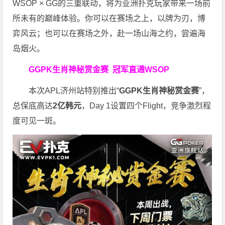
WSOP × GG的三重联动，将为亚洲扑克玩家带来一场前
所未有的巅峰体验。
你可以在赛场之上，以牌为刃，博
弈风云；也可以在赛场之外，赴一场山海之约，尝遍海
岛烟火。
GGPK生肖神秘赏金赛
冠军直通WSOP
本次APL济州站特别推出“
GGPK
生肖神秘赏金赛
”，
总保底高达
2
亿韩元
，Day 1设置四个Flight，竞争激烈程
度可见一斑。