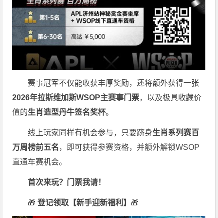
赛事冠军不仅能收获丰厚奖励，还将额外获得一张
2026
年拉斯维加斯
WSOP
主赛事门票
，以及极具收藏价
值的
生肖造型丹牛签名奖杯
。
线上玩家同样有机会参与，只要跻身
生肖系列赛百
万周榜前五名
，即可获得参赛资格，并额外解锁WSOP
直通车赛机会。
首次来玩？门票我请！
🎁
登记领取【新手迎新福利】
🎁