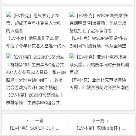
【EV扑克】他只拿到了23票，
【EV扑克】WSOP决赛桌“多弗
却成了今年扑克名人堂唯一的入
朗明哥”引爆赛场，他从全场垫
选者
底打到了冠军争夺者
【EV扑克】亚洲扑克市场持续
火爆，四站赛事同时开赛热潮再
【EV扑克】2026KPC济州站｜
起
群雄争锋！主赛事B/C组合共
407人次参赛52人晋级，张达森/
赵洪军分别登顶小组CL，多场
上一篇
下一篇
混合游戏持续开启助你摘冠！
【EV扑克】SUPER CUP BUSAN：从智力竞技到全球直播内容平台的战略升级
【EV扑克】深圳山海杯 | 一路连斩多名好手闯关登顶，钟华萍高光收官山海杯T2主赛，新王荣耀诞生！T3定档7月9日-7月14日，期待再度相遇