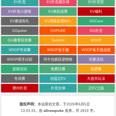
EV扑克
EV扑克娱乐场
EV扑克室
EV扑克小游戏
EV疯狂送票
EV福利
EV邀请有礼
EV顶级反馈60%
GGCare
GGpoker
GGPUKE
GG扑克
GG春季狂欢赛
Sashimi
WSOP
WSOP冬巡赛
WSOP金手链
WSOP金手链战报
WSOP高手过招
丹牛也疯狂逆转胜
优惠活动
促销活动
免费比赛
免费赛
冬巡赛
创造正EV
大逃杀玩法
德州扑克
扑克女神
正EV之路
版权声明：
本站原创文章，于2026年6月5日
13:03:33
，由
allnewpuke
发表，共 2819 字。