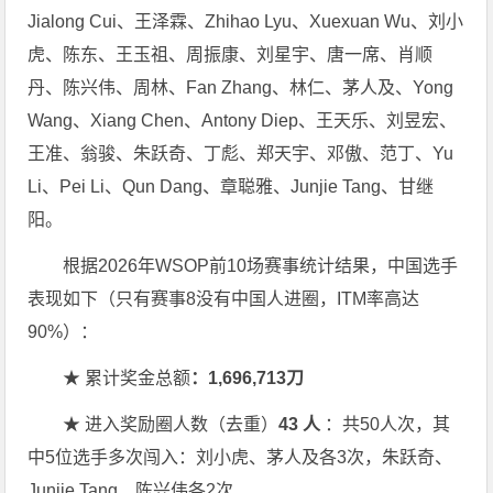
Jialong Cui、王泽霖、Zhihao Lyu、Xuexuan Wu、刘小
虎、陈东、王玉祖、周振康、刘星宇、唐一席、肖顺
丹、陈兴伟、周林、Fan Zhang、林仁、茅人及、Yong
Wang、Xiang Chen、Antony Diep、王天乐、刘昱宏、
王准、翁骏、朱跃奇、丁彪、郑天宇、邓傲、范丁、Yu
Li、Pei Li、Qun Dang、章聪雅、Junjie Tang、甘继
阳。
根据2026年WSOP前10场赛事统计结果，中国选手
表现如下（只有赛事8没有中国人进圈，ITM率高达
90%）：
★ 累计奖金总额
：
1,696,713
刀
★ 进入奖励圈人数（去重）
43
人
：共50人次，其
中5位选手多次闯入：刘小虎、茅人及各3次，朱跃奇、
Junjie Tang、陈兴伟各2次