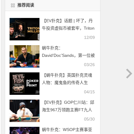
推荐阅读
【EV扑克】话题 | 坏了，丹
牛投资虚拟币被套牢，Triton
赛事首秀要告吹？
12/09
蜗牛扑克：
David‘Doc’Sands，第一位被
检测出新冠为阳性的知名牌
03/26
手
【蜗牛扑克】英国扑克灵魂
人物：魔鬼鱼的传奇人生
04/15
【EV扑克】GOP仁川站：邱
海生967万领跑主赛FT九人
桌，向首个主赛冠军发起冲
05/30
击
蜗牛扑克：WSOP主赛事亚