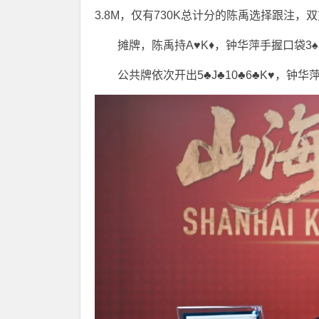
3.8M，仅有730K总计分的陈禹选择跟注，
摊牌，陈禹持A♥K♦，钟华萍手握口袋3♠
公共牌依次开出5♣J♣10♣6♣K♥，