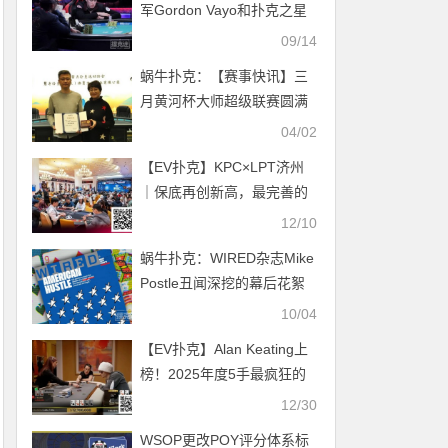
军Gordon Vayo和扑克之星
的法庭听证会将于11月举行
09/14
蜗牛扑克：【赛事快讯】三
月黄河杯大师超级联赛圆满
落幕！选手郭君夺得月度冠
04/02
军！
【EV扑克】KPC×LPT济州
｜保底再创新高，最完善的
豪客矩阵及混合游戏！
12/10
QQPK独家早鸟与10万美金
蜗牛扑克：WIRED杂志Mike
挑战火热进行中
Postle丑闻深挖的幕后花絮
10/04
【EV扑克】Alan Keating上
榜！2025年度5手最疯狂的
百万牌局！
12/30
WSOP更改POY评分体系标