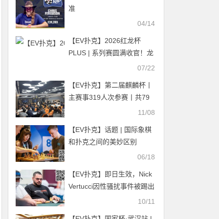
准
04/14
【EV扑克】2026红龙杯
PLUS | 系列赛圆满收官！龙
珠神秘赏金赛：徐杰明惜败
07/22
摘亚，Hieu 豪揽亿级彩蛋 +
【EV扑克】第二届麒麟杯丨
冠军大奖双丰收！
主赛事319人次参赛丨共79
人晋级复赛 林先生398500
11/08
记分牌领跑C组 Kitty 171500
【EV扑克】话题 | 国际象棋
记分牌领跑C+组
和扑克之间的美妙区别
06/18
【EV扑克】即日生效，Nick
Vertucci因性骚扰事件被踢出
HCL
10/11
【EV扑克】国家杯·武汉站 |