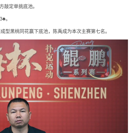
双方敲定单挑底池。
3♣。
钟华萍成型黑桃同花赢下底池，陈禹成为本次主赛第七名。