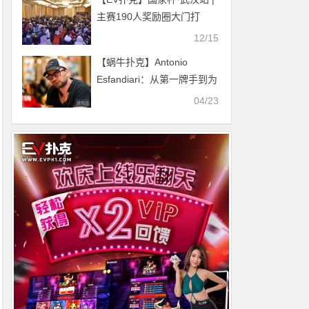
主赛190人奖励圈大门打
开，陈冲鹏遗憾成泡沫，张
12/15
高搴147万记分牌领跑102人
【蜗牛扑克】Antonio
晋级
Esfandiari：从第一牌手到为
人父的转变（下）
04/23