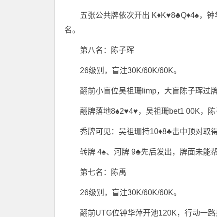
五张公共牌依次开出 K♦K♥8♣Q♦4
名。
第八名：陈子珲
26级别，盲注30K/60K/60K。
翻前小盲位吴祖珊limp，大盲陈子珲过
翻牌落地8♠2♥4♥，吴祖珊bet1 00K
秀牌可见：吴祖珊持10♦8♣击中顶对取得
转牌 4♠、河牌 9♣先后发出，牌面未
第七名：陈禹
26级别，盲注30K/60K/60K。
翻前UTG位钟华萍开池120K，行动一路