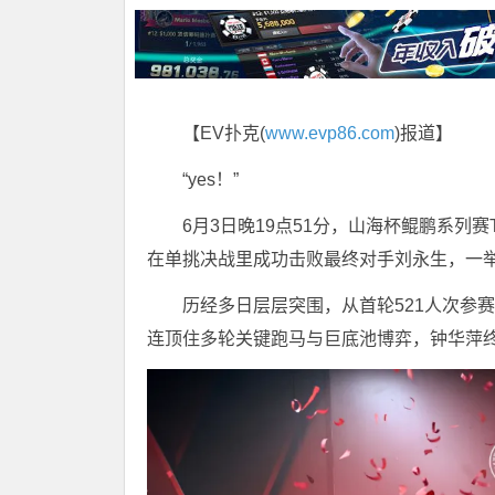
【EV扑克(
www.evp86.com
)报道】
“yes！”
6月3日晚19点51分，山海杯鲲鹏系列
在单挑决战里成功击败最终对手刘永生，一
历经多日层层突围，从首轮521人次参
连顶住多轮关键跑马与巨底池博弈，钟华萍