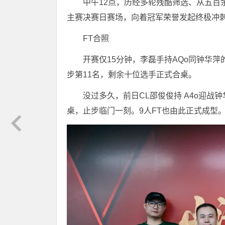
中午12点，历经多轮残酷筛选、从五百余
主赛决赛日赛场，向着冠军荣誉发起终极冲
FT合照
开赛仅15分钟，李磊手持AQo同钟华萍
步第11名，剩余十位选手正式合桌。
没过多久，前日CL邵俊俊持 A4o迎战
桌，止步临门一刻。9人FT也由此正式成型