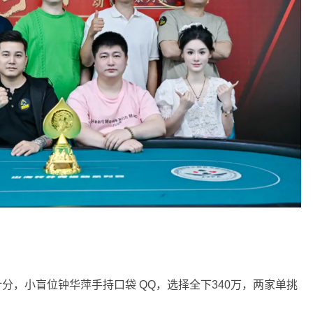
.5 万计分，小盲位钟华萍手持口袋 QQ，选择全下340万，两家单挑