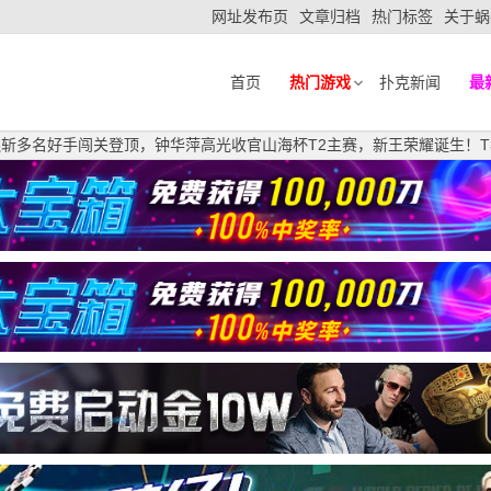
网址发布页
文章归档
热门标签
关于蜗
首页
热门游戏
扑克新闻
最
路连斩多名好手闯关登顶，钟华萍高光收官山海杯T2主赛，新王荣耀诞生！T3