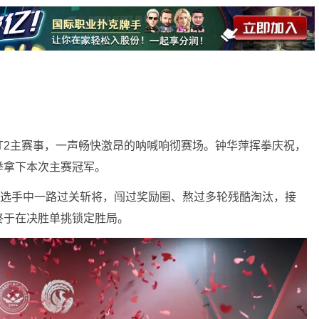
赛T2主赛事，一声畅快激昂的呐喊响彻赛场。钟华萍挥拳庆祝，
举拿下本次主赛冠军。
赛选手中一路过关斩将，闯过奖励圈、熬过多轮残酷淘汰，接
终于在决胜单挑锁定胜局。