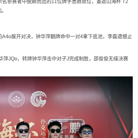
名参赛者中脱颖而出的11位牌手悉数就位，重返山海杯 T2
刺。
的A4o展开对决，钟华萍翻牌命中一对4拿下底池，李磊遗憾止
钟华萍JQo，转牌钟华萍击中对子J完成制胜，邵俊俊无缘决赛
。