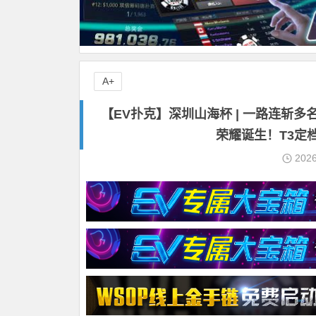
A+
【EV扑克】深圳山海杯 | 一路连斩
荣耀诞生！T3定档
202