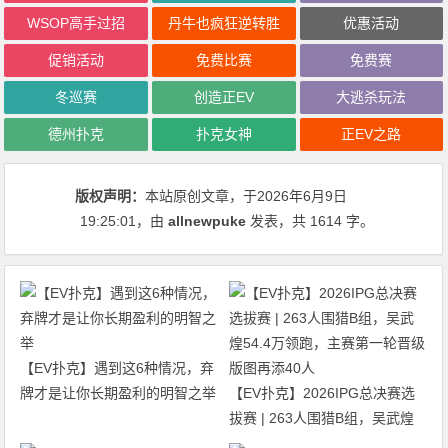
WSOP高手过招
丹牛也疯狂逆转胜
优惠活动
促销活动
免费比赛
免费赛
冬巡赛
创造正EV
大逃杀玩法
德州扑克
扑克女神
正EV之路
版权声明：
本站原创文章，于2026年6月9日
19:25:01
，由
allnewpuke
发表，共 1614 字。
【EV扑克】遇到这6种情况，弃
牌才是让你长期盈利的明智之举
【EV扑克】2026IPG总决赛选
拔赛 | 263人围猎B组，吴武煌
54.4万领跑，主赛第一轮晋级版