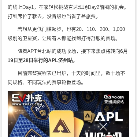
的线上Day1，在家轻松挑战直达现场Day2前圈的机会。
打到席位了就去，没晋级也当省了差旅费。
若想从更低门槛起步，也有20、110、200、1,000
级别的卫星赛，让所有人都能找到打得舒服的赛场。
随着APT台北站的成功收场，接下来焦点将转向
6
月
19
日至
28
日举行的
APL
济州站
。
目前完整赛程表已出炉，十天的时间里，数十场不
同规格、不同玩法的赛事轮番登场。