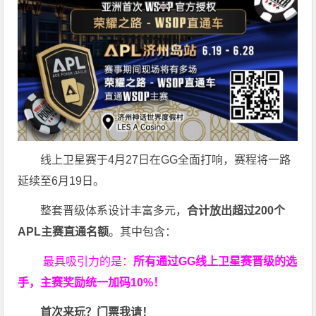
线上卫星赛于4月27日在GG全面打响，赛程将一路
延续至6月19日。
整套晋级体系设计丰富多元，
合计放出
超过200个
APL主赛直通名额
。其中包含：
最具吸引力的是：
所有通过
GG
线上卫星赛晋级的选
手，主赛奖励统一加码
10%
！
首次来玩？门票我请！