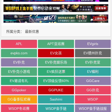
所属分类：
最新优惠
APL
APT亚巡赛
EVgirls
evpks.com
EV女孩
EV德州扑克
EV扑克
EV扑克娱乐场
EV扑克室
EV扑克小游戏
EV疯狂送票
EV福利
EV邀请有礼
EV顶级反馈60%
GGCare
GGpoker
GGPUKE
GG扑克
GG春季狂欢赛
Sashimi
WSOP
WSOP冬巡赛
WSOP金手链
WSOP金手链战报