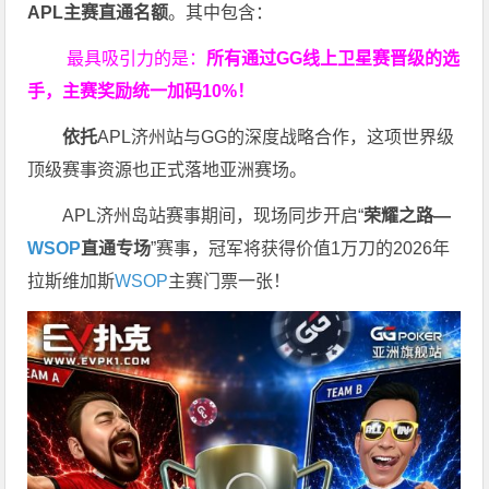
APL主赛直通名额
。其中包含：
最具吸引力的是：
所有通过
GG
线上卫星赛晋级的选
手，主赛奖励统一加码
10%
！
依托
APL济州站与GG的深度战略合作，这项世界级
顶级赛事资源也正式落地亚洲赛场。
APL济州岛站赛事期间，现场同步开启“
荣耀之路
—
WSOP
直通专场
”赛事，冠军将获得价值1万刀的2026年
拉斯维加斯
WSOP
主赛门票一张！