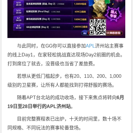
与此同时，在GG你可以直接参加
APL
济州站主赛事
的线上Day1，在家轻松挑战直达现场Day2前圈的机会。
打到席位了就去，没晋级也当省了差旅费。
若想从更低门槛起步，也有20、110、200、1,000
级别的卫星赛，让所有人都能找到打得舒服的赛场。
随着APT台北站的成功收场，接下来焦点将转向
6
月
19
日至
28
日举行的
APL
济州站
。
目前完整赛程表已出炉，十天的时间里，数十场不
同规格、不同玩法的赛事轮番登场。