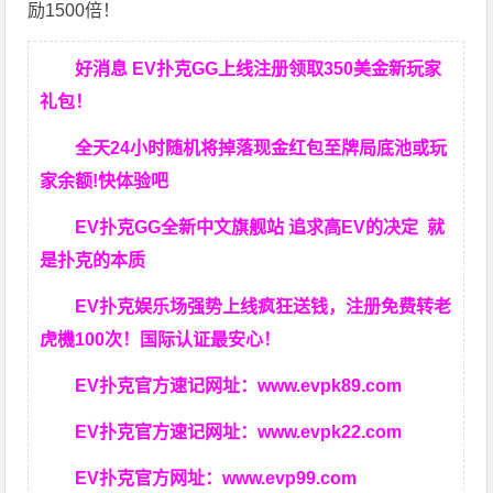
励1500倍！
好消息 EV扑克GG上线注册领取350美金新玩家
礼包！
全天24小时随机将掉落现金红包至牌局底池或玩
家余额!快体验吧
EV扑克GG
全新中文旗舰站
追求高EV
的决定
就
是扑克的本质
EV扑克娱乐场强势上线疯狂送钱，注册免费转老
虎機100次！国际认证最安心！
EV扑克官方速记网址：
www.evpk89.com
EV扑克官方速记网址：
www.evpk22.com
EV扑克官方网址：
www.evp99.com