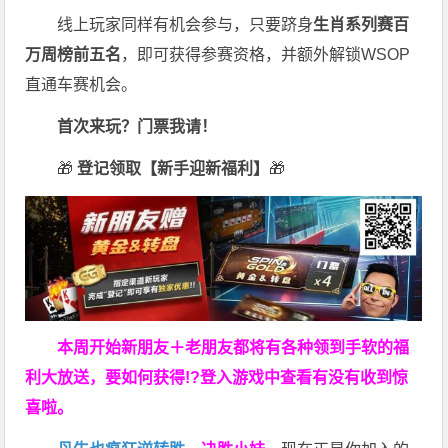
线上玩家同样有机会参与，只要跻身
生肖系列赛百
万周榜前五名
，即可获得参赛资格，并额外解锁WSOP
直通车赛机会。
首次来玩？门票我请！
🎁
登记领取【新手迎新福利】
🎁
本周开始新朋友＋老朋友都将有各种领到手软的福
利大放送，要如何获得!?登入游戏中查看有没有收到惊
喜啦。