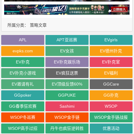
所属分类：
策略文章
APL
APT亚巡赛
EVgirls
evpks.com
EV女孩
EV德州扑克
EV扑克
EV扑克娱乐场
EV扑克室
EV扑克小游戏
EV疯狂送票
EV福利
EV邀请有礼
EV顶级反馈60%
GGCare
GGpoker
GGPUKE
GG扑克
GG春季狂欢赛
Sashimi
WSOP
WSOP冬巡赛
WSOP金手链
WSOP金手链战报
WSOP高手过招
丹牛也疯狂逆转胜
优惠活动