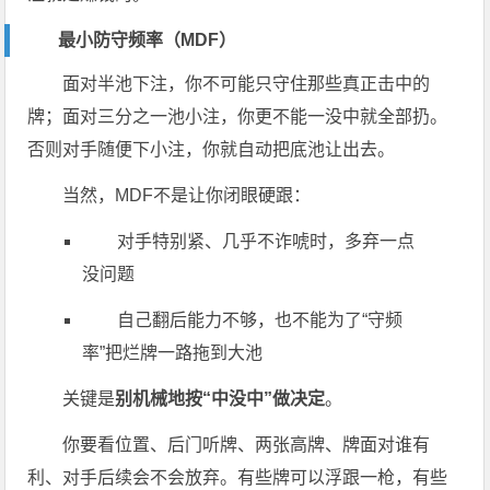
最小防守频率（MDF）
面对半池下注，你不可能只守住那些真正击中的
牌；面对三分之一池小注，你更不能一没中就全部扔。
否则对手随便下小注，你就自动把底池让出去。
当然，MDF不是让你闭眼硬跟：
对手特别紧、几乎不诈唬时，多弃一点
没问题
自己翻后能力不够，也不能为了“守频
率”把烂牌一路拖到大池
关键是
别机械地按“中没中”做决定
。
你要看位置、后门听牌、两张高牌、牌面对谁有
利、对手后续会不会放弃。有些牌可以浮跟一枪，有些