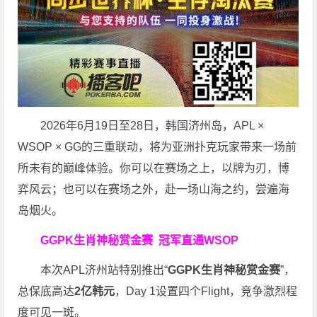
2026年6月19日至28日，韩国济州岛，APL ×
WSOP × GG的三重联动，将为亚洲扑克玩家带来一场前
所未有的巅峰体验。
你可以在赛场之上，以牌为刃，博
弈风云；也可以在赛场之外，赴一场山海之约，尝遍海
岛烟火。
GGPK生肖神秘赏金赛
冠军直通WSOP
本次APL济州站特别推出“
GGPK
生肖神秘赏金赛
”，
总保底高达
2
亿韩元
，Day 1设置四个Flight，竞争激烈程
度可见一斑。