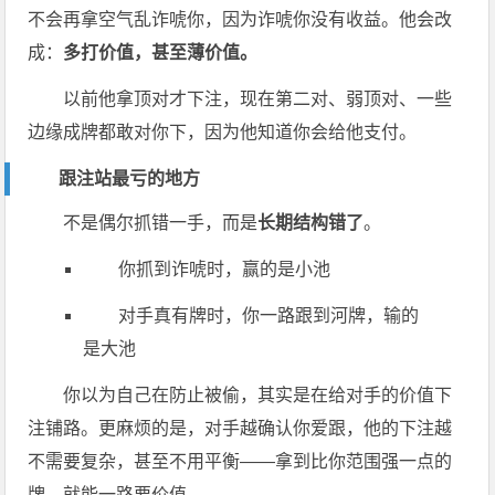
不会再拿空气乱诈唬你，因为诈唬你没有收益。他会改
成：
多打价值，甚至薄价值。
以前他拿顶对才下注，现在第二对、弱顶对、一些
边缘成牌都敢对你下，因为他知道你会给他支付。
跟注站最亏的地方
不是偶尔抓错一手，而是
长期结构错了
。
你抓到诈唬时，赢的是小池
对手真有牌时，你一路跟到河牌，输的
是大池
你以为自己在防止被偷，其实是在给对手的价值下
注铺路。更麻烦的是，对手越确认你爱跟，他的下注越
不需要复杂，甚至不用平衡——拿到比你范围强一点的
牌，就能一路要价值。