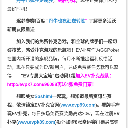
丹牛也疯狂逆转胜
，
决胜小妹
，现在正是你加入的
最好时机！
逐梦参赛!百度 “
丹牛也疯狂逆转胜
”
了解更多
活跃
新朋友限量送
加入我们的免费扑克游戏，和全球的牌手们一起切
磋技艺，感受扑克游戏的乐趣吧！
EV扑克作为GGPoker
在国内新开设的旗舰品牌，每月不断推出福利反馈活
动，现在只要成为EV新用户，达成免费赛任务就可以获
得——
"EV专属大宝箱"启动码1组
加入EV扑克战队：
http://evpk7.com/96088
再送4张免费门票！
想跟美女
Sashimi
一起玩，
想知道最新资讯与赛
程，
敬请锁定EV扑克官网(
www.evp99.com
)。
看牌手痒
玩EV扑克，
每日多场免费赛奖励高达20w，现在注册
EV
扑克(
www.evpk89.com
)
额外加赠
8张幸运赛门票
最高奖