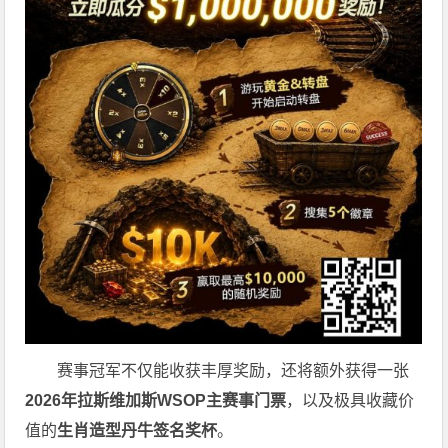
赛事冠军不仅能收获丰厚奖励，还将额外获得一张
2026
年拉斯维加斯
WSOP
主赛事门票
，以及极具收藏价
值的
生肖造型丹牛签名奖杯
。