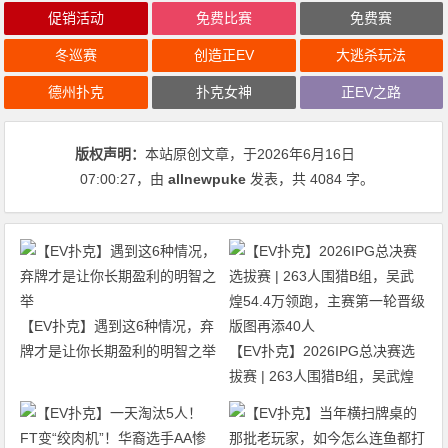
促销活动
免费比赛
免费赛
冬巡赛
创造正EV
大逃杀玩法
德州扑克
扑克女神
正EV之路
版权声明：
本站原创文章，于2026年6月16日
07:00:27
，由
allnewpuke
发表，共 4084 字。
【EV扑克】遇到这6种情况，弃
牌才是让你长期盈利的明智之举
【EV扑克】2026IPG总决赛选
拔赛 | 263人围猎B组，吴武煌
54.4万领跑，主赛第一轮晋级版
图再添40人