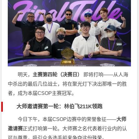
明天，
主赛第四轮（决赛日）
即将打响——从人海
中杀出的最后几位战士，将在聚光灯下决出那唯一的胜
者，成为本届CSOP主赛冠军。
大师邀请赛第一轮：林伯飞211K领跑
今日下午，本届CSOP边赛中的荣誉象征——
大师
邀请赛
正式打响第一轮。大师赛之名代表着行业内的认
可与尊重，吸引众多选手前来争夺这份殊荣。