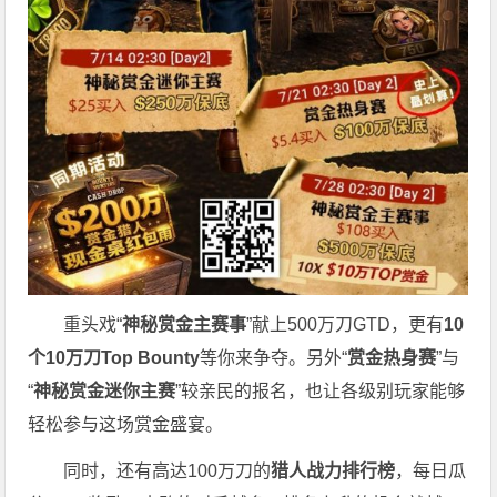
重头戏“
神秘赏金主赛事
”献上500万刀GTD，更有
10
个
10
万刀
Top Bounty
等你来争夺。另外“
赏金热身赛
”与
“
神秘赏金迷你主赛
”较亲民的报名，也让各级别玩家能够
轻松参与这场赏金盛宴。
同时，还有高达100万刀的
猎人战力排行榜
，每日瓜