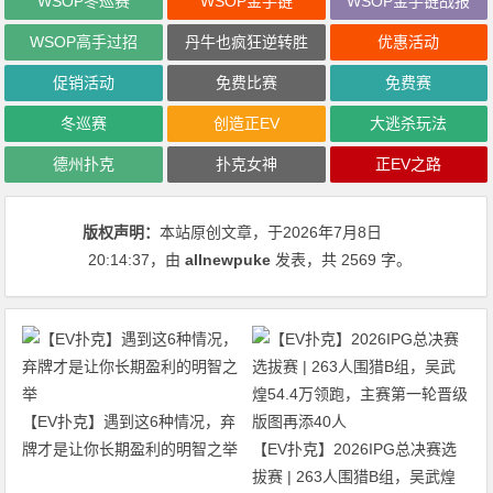
WSOP冬巡赛
WSOP金手链
WSOP金手链战报
WSOP高手过招
丹牛也疯狂逆转胜
优惠活动
促销活动
免费比赛
免费赛
冬巡赛
创造正EV
大逃杀玩法
德州扑克
扑克女神
正EV之路
版权声明：
本站原创文章，于2026年7月8日
20:14:37
，由
allnewpuke
发表，共 2569 字。
【EV扑克】遇到这6种情况，弃
牌才是让你长期盈利的明智之举
【EV扑克】2026IPG总决赛选
拔赛 | 263人围猎B组，吴武煌