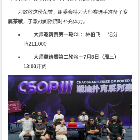
为致敬这份荣誉，组委会特为大师赛选手准备了
专
属茶歇
，于激战间隙随时补充体力。
大师邀请赛第一轮CL：林伯飞
— 记分
牌211,000
大师邀请赛第二轮
将于
7月8日（周三）
13:00
开赛