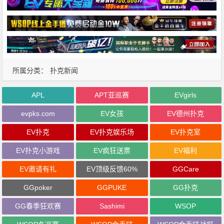
所属分类：
扑克新闻
APL
APT亚巡赛
EVgirls
evpks.com
EV女孩
EV德州扑克
EV扑克
EV扑克娱乐场
EV扑克室
EV扑克小游戏
EV疯狂送票
EV福利
EV邀请有礼
EV顶级反馈60%
GGCare
GGpoker
GGPUKE
GG扑克
GG春季狂欢赛
Sashimi
WSOP