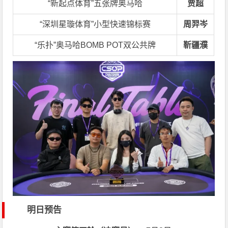
“新起点体育”五张牌奥马哈
贾超
“深圳星璇体育”小型快速锦标赛
周羿岑
“乐扑”奥马哈BOMB POT双公共牌
靳疆濮
明日预告