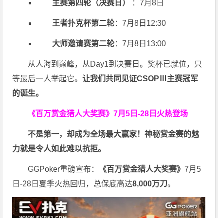
主赛第四轮（决赛日）
：7月8日
王者扑克杯第二轮
：7月8日12:30
大师邀请赛第二轮
：7月8日13:00
从人海到巅峰，从Day1到决赛日。奖杯已就位，只
等最后一人举起它。
让我们共同见证CSOPⅢ主赛冠军
的诞生。
《百万赏金猎人大奖赛》
7月5日-28日火热登场
不是第一，却成为全场最大赢家！神秘赏金赛的魅
力就是令人如此难以抗拒。
GGPoker重磅宣布：
《百万赏金猎人大奖赛》
7月5
日-28日夏季火热回归，总保底高达
8,000
万刀
。