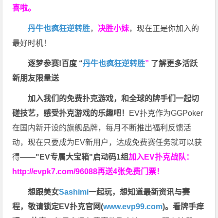
喜啦。
丹牛也疯狂逆转胜
，
决胜小妹
，现在正是你加入的
最好时机！
逐梦参赛!百度 “
丹牛也疯狂逆转胜
”
了解更多
活跃
新朋友限量送
加入我们的免费扑克游戏，和全球的牌手们一起切
磋技艺，感受扑克游戏的乐趣吧！
EV扑克作为GGPoker
在国内新开设的旗舰品牌，每月不断推出福利反馈活
动，现在只要成为EV新用户，达成免费赛任务就可以获
得——
"EV专属大宝箱"启动码1组
加入EV扑克战队：
http://evpk7.com/96088
再送4张免费门票！
想跟美女
Sashimi
一起玩，
想知道最新资讯与赛
程，
敬请锁定EV扑克官网(
www.evp99.com
)。
看牌手痒