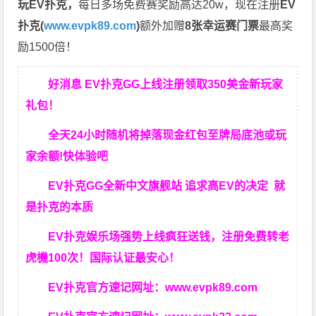
玩EV扑克，
每日多场免费赛奖励高达20w，现在注册
EV
扑克(
www.evpk89.com
)
额外加赠
8张幸运赛门票
最高奖
励1500倍！
好消息 EV扑克GG上线注册领取350美金新玩家
礼包！
全天24小时随机将掉落现金红包至牌局底池或玩
家余额!快体验吧
EV扑克GG
全新中文旗舰站
追求高EV
的决定
就
是扑克的本质
EV扑克娱乐场强势上线疯狂送钱，注册免费转老
虎機100次！国际认证最安心！
EV扑克官方速记网址：
www.evpk89.com