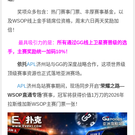
奖项众多包含：热门赛事门票、丰厚赛事基金，以
及WSOP线上金手链席位资格，
周末六日两天奖励加
倍！
最具吸引力的是：
所有通过
GG
线上卫星赛晋级的选
手，主赛奖励统一加码
10%
！
依托
APL
济州站与GG的深度战略合作，这项世界级
顶级赛事资源也正式落地亚洲赛场。
APL
济州岛站赛事期间，现场同步开启“
荣耀之路
—
WSOP
直通专场
”赛事，冠军将获得价值1万刀的2026年
拉斯维加斯WSOP主赛门票一张！