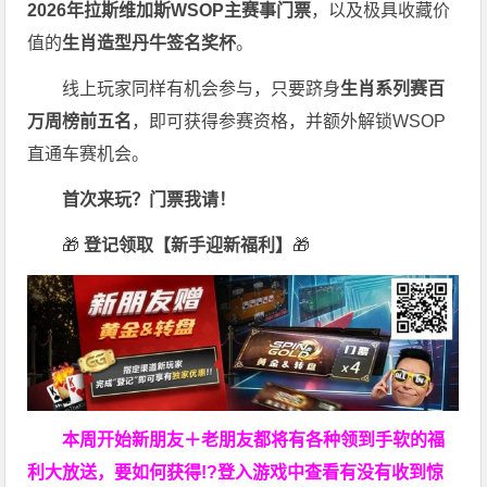
2026
年拉斯维加斯
WSOP
主赛事门票
，以及极具收藏价
值的
生肖造型丹牛签名奖杯
。
线上玩家同样有机会参与，只要跻身
生肖系列赛百
万周榜前五名
，即可获得参赛资格，并额外解锁WSOP
直通车赛机会。
首次来玩？门票我请！
🎁
登记领取【新手迎新福利】
🎁
本周开始新朋友＋老朋友都将有各种领到手软的福
利大放送，要如何获得!?登入游戏中查看有没有收到惊