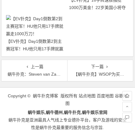
【EV扑克】16手牌速胜独揽
1000万美金！22岁美国小将夺
得2026年WSOP主赛冠军
【EV扑克】Day1倒数第2到主
赛冠军！HU他只用17手牌就赢
走1000万刀！
上一篇
下一篇
蜗牛扑克：Steven van Zadelho谈论扑克玩家的饮食和营养
【蜗牛扑克】WSOP为买入1500刀赛事年度选手另开积分榜
文
章
Copyright © 蜗牛扑克博客 版权所有
站点地图
百度地图
谷歌地
导
图
航
蜗牛娱乐,蜗牛德州,蜗牛扑克,蜗牛娱乐官网
蜗牛扑克是亚洲最具人气线上专业德扑平台，客户及游戏的安全
性是蜗牛扑克最重要的服务信念与宗旨.