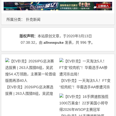
所属分类：
扑克新闻
版权声明：
本站原创文章，于2020年3月13日
07:38:32
，由
allnewpuke
发表，共 996 字。
【EV扑克】一天淘汰5人！FT变
【EV扑克】2026IPG总决赛选
“绞肉机”！华裔选手AA惨遭河杀
拔赛 | 263人围猎B组，吴武煌
出局！
54.4万领跑，主赛第一轮晋级版
图再添40人