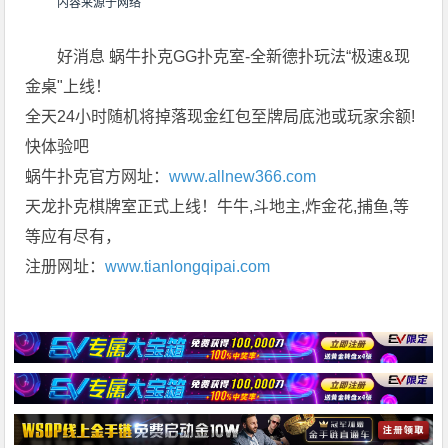
内容来源于网络
好消息 蜗牛扑克GG扑克室-全新德扑玩法“极速&现
金桌"上线！
全天24小时随机将掉落现金红包至牌局底池或玩家余额!
快体验吧
蜗牛扑克官方网址：
www.allnew366.com
天龙扑克棋牌室正式上线！牛牛,斗地主,炸金花,捕鱼,等
等应有尽有，
注册网址：
www.tianlongqipai.com