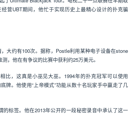
et发起了Ultimate Blackjack Tour。电视二十一点联赛在早期取
经营UBT期间，他忙于实现历史上最精心设计的扑克骗
事情，大约有100次。据称，Postle利用某种电子设备在stone
推测，他在有争议的比赛中获利约25万美元。
行为相比，这真是小巫见大巫。1994年的扑克冠军可以使用
看对手的底牌。他使用“上帝模式”功能从数十名玩家手中赢走了几
上所谓的标签。他在2013年公开的一段秘密录音中承认了这一