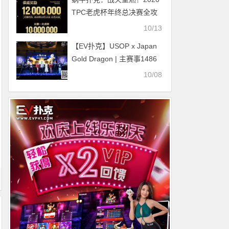
TPC老虎杯年终总决赛全攻
略！
10/13
【EV扑克】USOP x Japan
Gold Dragon | 主赛事1486
人次打响大阪首秀之声！巨
10/08
星GACKT主力派对零距离对
决！