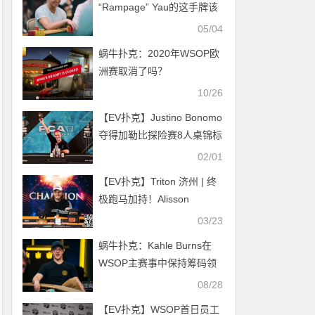
“Rampage” Yau的这手牌该
跟注还是加注？
05/04
蜗牛扑克：2020年WSOP欧
洲赛取消了吗？
10/26
【EV扑克】Justino Bonomo
夺得加勒比探险赛8人桌锦标
赛冠军！
02/01
【EV扑克】Triton 济州 | 终
极跑马加持！Alisson
Piekazewicz 横扫神秘赏金
03/23
赛
蜗牛扑克：Kahle Burns在
WSOP主赛事中保持筹码领
先
08/28
【EV扑克】WSOP首日员工