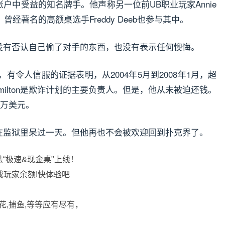
户账户中受益的知名牌手。他声称另一位前UB职业玩家Annie
曾经著名的高额桌选手Freddy Deeb也参与其中。
on没有否认自己偷了对手的东西，也没有表示任何懊悔。
表示，有令人信服的证据表明，从2004年5月到2008年1月，超
ilton是欺诈计划的主要负责人。但是，他从未被迫还钱。
00万美元。
闻而在监狱里呆过一天。但他再也不会被欢迎回到扑克界了。
法“极速&现金桌"上线！
或玩家余额!快体验吧
花,捕鱼,等等应有尽有，