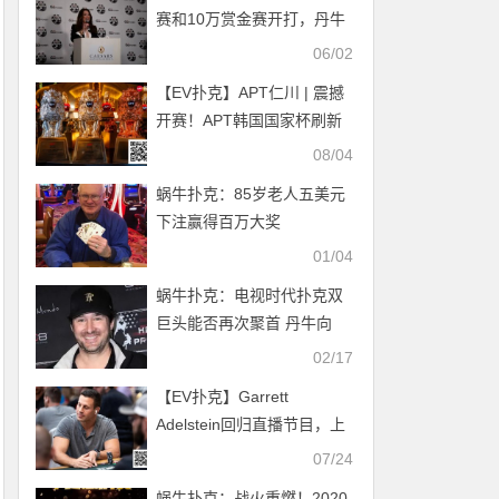
赛和10万赏金赛开打，丹牛
Ivey一众大牌亮相
06/02
【EV扑克】APT仁川 | 震撼
开赛！APT韩国国家杯刷新
赛赛史记录引爆赛场！
08/04
蜗牛扑克：85岁老人五美元
下注赢得百万大奖
01/04
蜗牛扑克：电视时代扑克双
巨头能否再次聚首 丹牛向
Phil Hellmuth发起单挑战
02/17
【EV扑克】Garrett
Adelstein回归直播节目，上
演六位数底池精彩对决
07/24
蜗牛扑克：战火重燃！2020