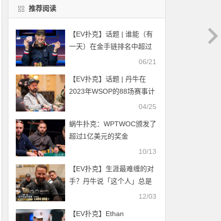
推荐阅读
【EV扑克】话题 | 谁能（有
一天）在金手链排名中超过
Phil Hellmuth？
06/21
【EV扑克】话题 | 丹牛在
2023年WSOP的88场赛事计
划能完成吗？
04/25
蜗牛扑克：WPTWOC颁发了
超过1亿美元的奖金
10/13
【EV扑克】生涯最难缠的对
手？丹牛说「这个人」总是
让他很头痛！WSOP开幕赛
12/03
热闹展开
【EV扑克】Ethan