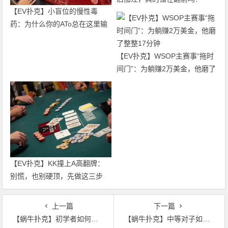
【EV扑克】小盲位的慢性毒
Solver给出了一个“反人类”的答
药：为什么你的ATo总在这里输
案
钱？
【EV扑克】WSOP主赛事“拖时
间门”：为躺赚2万美金，他磨了
整整17分钟
【EV扑克】KK撞上A高翻牌：
别慌，也别硬顶，先做这三步
上一篇
下一篇
【蜗牛扑克】初学者如何在常规桌获得成功
【蜗牛扑克】中等对子如何在德州扑克牌桌上逆袭领先！