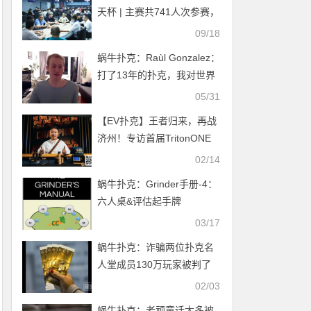
天杯 | 主赛共741人次参赛，
152人晋级第二轮！D组162
09/18
人次参赛，高勤荣最后时刻
蜗牛扑克：Raùl Gonzalez：
登顶D组CL
打了13年的扑克，我对世界
的认识是什么？
05/31
【EV扑克】王者归来，再战
济州！专访首届TritonONE
$10K NLH Mystery Bounty
02/14
冠军纪夏青
蜗牛扑克：Grinder手册-4：
六人桌&评估起手牌
03/17
蜗牛扑克：诈骗两位扑克名
人堂成员130万玩家被判了
18个月
02/03
蜗牛扑克：老顽童话太多被