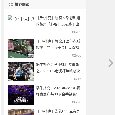
推荐阅读
【EV扑克】所有人都想知道
的德州「必胜」玩法终于出
现！魏国梁旗开得胜独家参
06/09
赛心得
【EV扑克】牌桌牙医与赤膊
按摩：当千万美金扑克直播
沦为荒诞真人秀
02/06
蜗牛扑克：马小妹儿赛事游
之2020TPC老虎杯年终总决
赛！
10/17
蜗牛扑克：2021年WSOP赛
程表发布共88项金手链赛事
06/20
【EV扑克】崇礼CCL主赛九