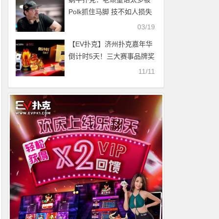
Polk抓住马脚 技不如人损失
9w美金
03/19
【EV扑克】济州扑克嘉年华
倒计时5天！三大赛事品牌奖
杯亮相
11/11