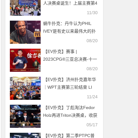
人决赛桌诞生！上届主赛第4
名霍钰手握615万记分牌遥
11/30
遥领先
蜗牛扑克：丹牛认为PHIL
IVEY是有史以来最伟大的扑
克玩家
08/20
【EV扑克】赛事 |
2023CPG®三亚总决赛-十一
周年纪念赛冠军诞生！
08/20
【EV扑克】济州扑克嘉年华
｜WPT主赛第三轮结束 LI
DONG 450万领衔24人晋级
11/24
第四轮
【EV扑克】丁彪淘汰Fedor
Holz再进Triton决赛桌，收获
第七名9.9万刀奖金
05/17
【EV扑克】第二季PTPC普