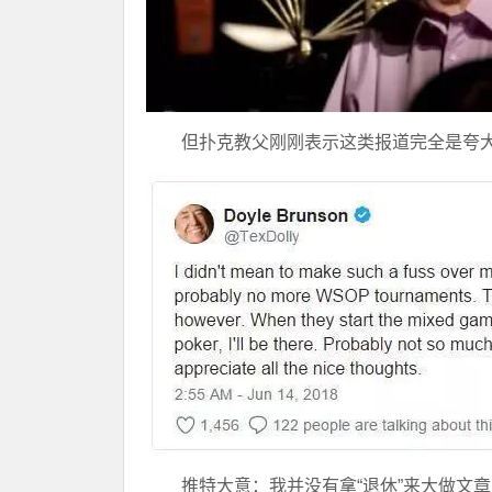
但扑克教父刚刚表示这类报道完全是夸
推特大意：我并没有拿“退休”来大做文