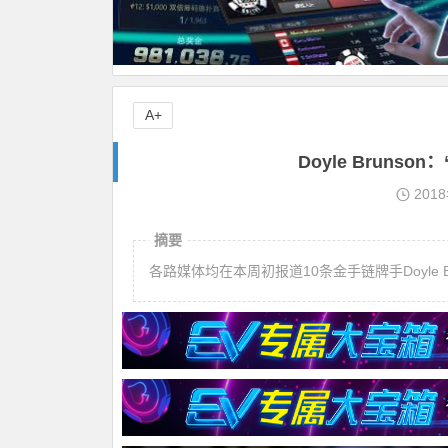
A+
Doyle Bruns
201
摘要
各路媒体均在本周初报道10条金手链牌手Doyle Br