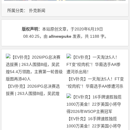
所属分类：
扑克新闻
版权声明：
本站原创文章，于2020年6月19日
08:40:25
，由
allnewpuke
发表，共 1188 字。
【EV扑克】一天淘汰5人！FT变
【EV扑克】2026IPG总决赛选
“绞肉机”！华裔选手AA惨遭河杀
拔赛 | 263人围猎B组，吴武煌
出局！
54.4万领跑，主赛第一轮晋级版
图再添40人
【EV扑克】16手牌速胜独揽
1000万美金！22岁美国小将夺