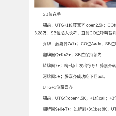
SB位选手
翻前，UTG+1位藤嘉齐 open2.5k；CO位短码
3.28万；SB位陷入长考，直到CO位呼叫
秀牌：藤嘉齐7♠7♦；CO位A♣J♦；SB位8
翻牌圈Q♥K♠2♥；SB位保持领先
转牌圈7♥；呜~场上发出惊呼！藤嘉齐转牌
河牌圈5♣；藤嘉齐成功吃下巨pot。
UTG+1位藤嘉齐
翻前，UTG位open4.5K；+1位call；+3位
翻牌圈9♠6♣T♦；过牌到+3位bet 8K；UT