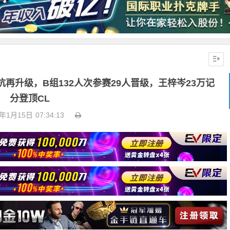
对抗再升级，B组132人次参赛29人晋级，王梓岑23万记
分登顶CL
4年1月15日
07:34:13