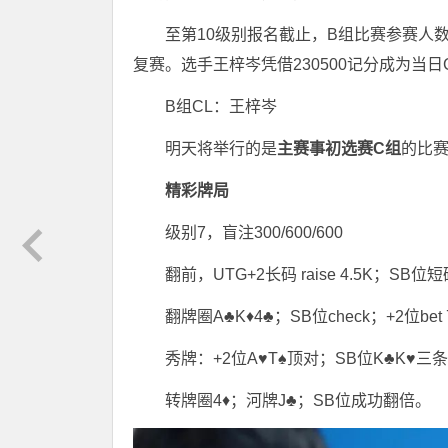
至第10级别报名截止，B组比赛参赛人数
复赛。选手王梓岑凭借230500记分成为当日
B组CL：王梓岑
明天将举行的是
主赛事初选赛C组
的比
精彩牌局
级别7，盲注300/600/600
翻前，UTG+2长码 raise 4.5K；SB位
翻牌圈A♣K♦4♣；SB位check；+2位bet
秀牌：+2位A♥T♠顶对；SB位K♣K♥三
转牌圈4♦；河牌J♣；SB位成功翻倍。