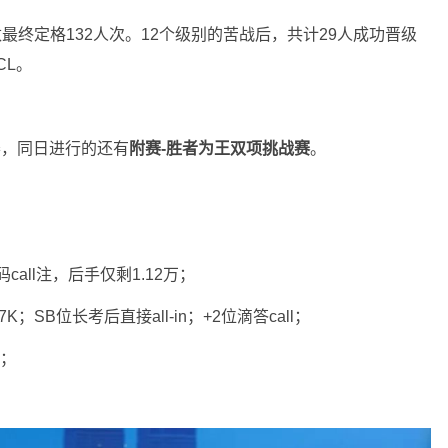
最终定格132人次。12个级别的苦战后，共计29人成功晋级
CL。
赛，同日进行的还有
附赛-胜者为王双项挑战赛
。
短码call注，后手仅剩1.12万；
 7K；SB位长考后直接all-in；+2位滴答call；
条；