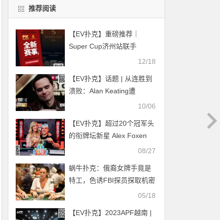
推荐阅读
【EV扑克】重磅推荐｜
Super Cup济州站联手
PKonline 正式开启线上专场
12/18
选拔赛事
【EV扑克】话题 | 从连胜到
溃败：Alan Keating遭
Veldhuis重创，盈利榜易主
10/06
【EV扑克】超过20个冠军头
的衔牌坛新星 Alex Foxen
08/27
蜗牛扑克：俄裔女牌手竟是
特工，色诱FBI探员探取机密
05/18
【EV扑克】2023APF越南 |