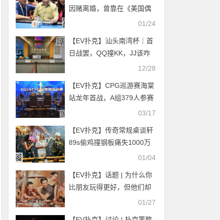
因赌离婚，曾靠在《美国偶
像》走调蹿红
01/24
【EV扑克】汕头南湾杯｜首
日战罢，QQ撞KK，JJ该咋
玩？陈洋盛21.2W记分牌斩
12/28
获主赛A组CL，明日B组下午
【EV扑克】CPG巡游赛海棠
两点期待再战
站龙年首战，A组379人参赛
126人晋级，李育林落袋
03/17
26.05万计分登顶CL
【EV扑克】传奇常规桌谈轩
89s偷鸡撞钢板痛失1000万
底池
01/04
【EV扑克】话题 | 为什么你
比朋友玩得更好，但他们却
更成功？
01/27
【EV扑克】讨论 | 扑克策略