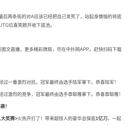
得最后两条街的对A应该已经把自己发死了，站起身懊恼的将底
。UTG位喜笑颜开收下底池。
图文直播，更多精彩牌局，尽在中扑网APP。赶快扫码下载
，经过一番激烈对抗，冠军最终由选手陆军拿下。恭喜陆军！
，经过激烈的竞争，冠军最终由选手章聪雅拿下。恭喜章聪雅！
来袭！
人大奖赛>
火热开打了！带来超惊人的豪华总保底
1亿刀
，一起