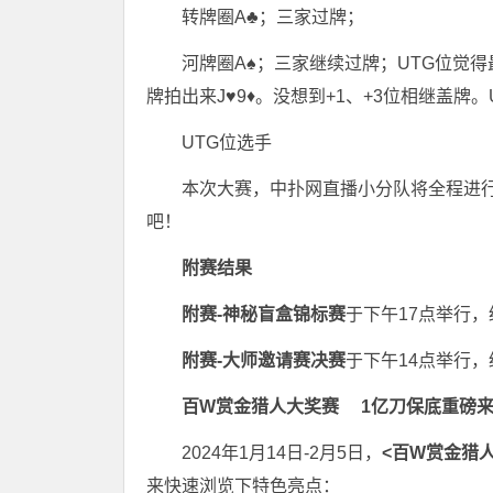
转牌圈A♣；三家过牌；
河牌圈A♠；三家继续过牌；UTG位觉
牌拍出来J♥9♦。没想到+1、+3位相继盖牌
UTG位选手
本次大赛，中扑网直播小分队将全程进行
吧！
附赛结果
附赛-神秘盲盒锦标赛
于下午17点举行
附赛-大师邀请赛决赛
于下午14点举行
百W赏金猎人大奖赛
1亿刀保底重磅
2024年1月14日-2月5日，
<百W赏金猎
来快速浏览下特色亮点：