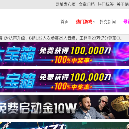
网址发布页
文章归档
热门标签
关于蜗
首页
热门游戏
扑克新闻
最
赛 |对抗再升级，B组132人次参赛29人晋级，王梓岑23万记分登顶CL