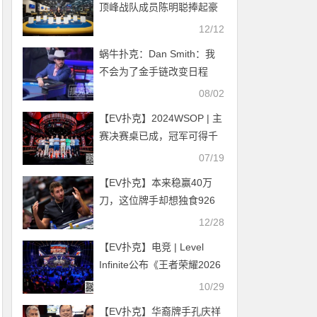
顶峰战队成员陈明聪捧起豪
客赛冠军，中国选手QiaoChi
12/12
领衔主赛DAY1A
蜗牛扑克：Dan Smith：我
不会为了金手链改变日程
08/02
【EV扑克】2024WSOP | 主
赛决赛桌已成，冠军可得千
万奖金，陈东、罗曦湘等多
07/19
名国人领衔晋级各赛事
【EV扑克】本来稳赢40万
刀，这位牌手却想独食926
万结果一分不得
12/28
【EV扑克】电竞 | Level
Infinite公布《王者荣耀2026
年电竞规划，全年再设四项
10/29
国际大赛
【EV扑克】华裔牌手孔庆祥