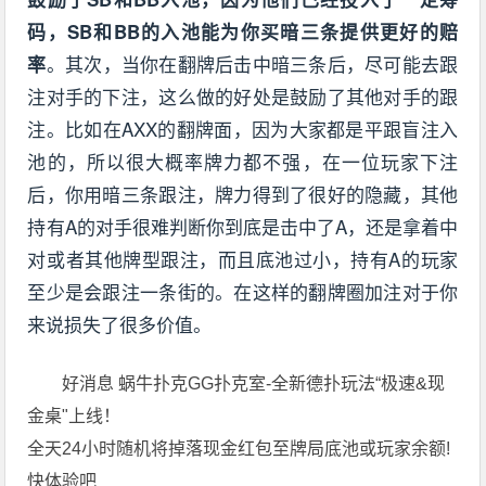
码，SB和BB的入池能为你买暗三条提供更好的赔
。其次，当你在翻牌后击中暗三条后，尽可能去跟
率
注对手的下注，这么做的好处是鼓励了其他对手的跟
注。比如在AXX的翻牌面，因为大家都是平跟盲注入
池的，所以很大概率牌力都不强，在一位玩家下注
后，你用暗三条跟注，牌力得到了很好的隐藏，其他
持有A的对手很难判断你到底是击中了A，还是拿着中
对或者其他牌型跟注，而且底池过小，持有A的玩家
至少是会跟注一条街的。在这样的翻牌圈加注对于你
来说损失了很多价值。
好消息 蜗牛扑克GG扑克室-全新德扑玩法“极速&现
金桌"上线！
全天24小时随机将掉落现金红包至牌局底池或玩家余额!
快体验吧