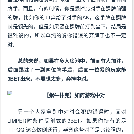
牌手。而且，有的时候，你是丢掉比对手在翻牌前强
的牌，比如你的JJ弃给了对手的AK，这手牌在翻牌
前是领先的，但是如果要在翻牌前打到全下，结局是
很难说的，所以单纯的说你错误的弃牌了也不一定
对。
总的来说，如果在多人底池中，前面有人加注，
后面跟注了一到两位牌手后，后面一位紧的玩家能
3BET出来，不要想太多，弃掉中对。
另一个大家拿到中对时会犯的错误时，面对
LIMPER时条件反射式的3BET。如果你持有的是
TT~QQ,这么做倒还行，毕竟这些对子是比较强的，