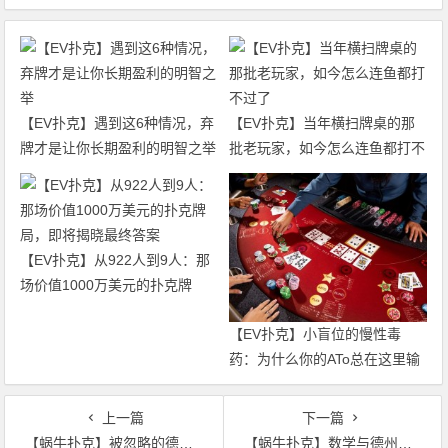
【EV扑克】遇到这6种情况，弃
【EV扑克】当年横扫牌桌的那
牌才是让你长期盈利的明智之举
批老玩家，如今怎么连鱼都打不
过了
【EV扑克】从922人到9人：那
场价值1000万美元的扑克牌
局，即将揭晓最终答案
【EV扑克】小盲位的慢性毒
药：为什么你的ATo总在这里输
钱？
上一篇
下一篇
【蜗牛扑克】被忽略的德州扑克细节-底池量变动
【蜗牛扑克】数学与德州扑克的关系