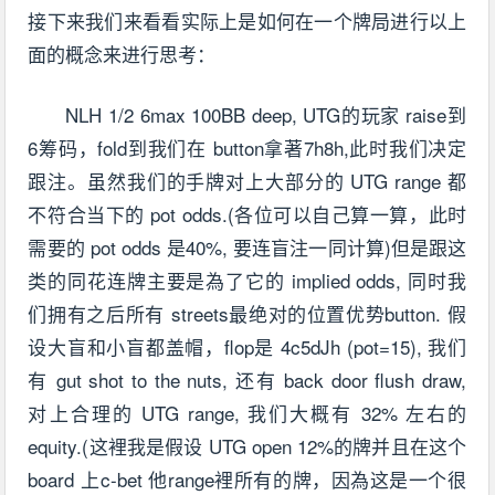
接下来我们来看看实际上是如何在一个牌局进行以上
面的概念来进行思考：
NLH 1/2 6max 100BB deep, UTG的玩家 raise到
6筹码，fold到我们在 button拿著7h8h,此时我们决定
跟注。虽然我们的手牌对上大部分的 UTG range 都
不符合当下的 pot odds.(各位可以自己算一算，此时
需要的 pot odds 是40%, 要连盲注一同计算)但是跟这
类的同花连牌主要是為了它的 implied odds, 同时我
们拥有之后所有 streets最绝对的位置优势button. 假
设大盲和小盲都盖帽，flop是 4c5dJh (pot=15), 我们
有 gut shot to the nuts, 还有 back door flush draw,
对上合理的 UTG range, 我们大概有 32% 左右的
equity.(这裡我是假设 UTG open 12%的牌并且在这个
board 上c-bet 他range裡所有的牌，因為这是一个很