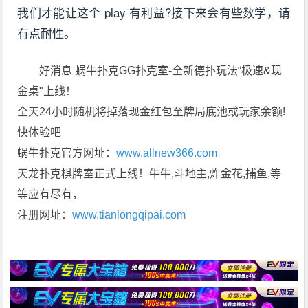
我们才能让这个 play 有利益?接下来会有些数学，请
有点耐性。
好消息 蜗牛扑克GG扑克室-全新德扑玩法“极速&现
金桌"上线！
全天24小时随机将掉落现金红包至牌局底池或玩家余额!
快体验吧
蜗牛扑克官方网址：
www.allnew366.com
天龙扑克棋牌室正式上线！牛牛,斗地主,炸金花,捕鱼,等
等应有尽有，
注册网址：
www.tianlongqipai.com