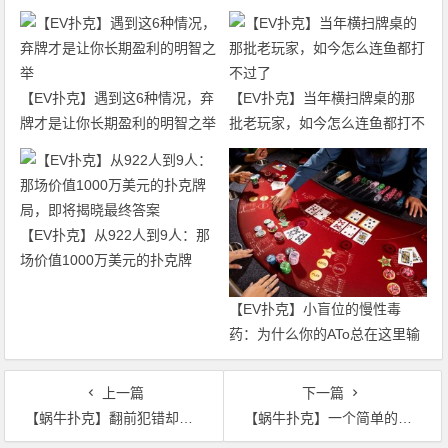
【EV扑克】遇到这6种情况，弃
【EV扑克】当年横扫牌桌的那
牌才是让你长期盈利的明智之举
批老玩家，如今怎么连鱼都打不
过了
【EV扑克】从922人到9人：那
场价值1000万美元的扑克牌
局，即将揭晓最终答案
【EV扑克】小盲位的慢性毒
药：为什么你的ATo总在这里输
钱？
上一篇
下一篇
【蜗牛扑克】翻前犯错却意外得到回报 | 德州扑克牌局分析
【蜗牛扑克】一个简单的动作让对手给我们看免费牌，还能赢大锅