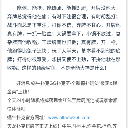
能偷、能抢、能Bluff、能抓Bluff；开牌没他大，
弃牌总觉得他在偷；有时下注很合理，有时胡乱打；
战斗面总是下重注，打你不信，弃牌不甘心，开牌他
真有牌，一抓一脸血；大锅要拿下，小锅不放过，复
杂牌面他收锅，干燥牌面也归他；真有牌，开一枪，
他跑得比兔子还快；玩了大半天，基本看不到他的底
牌；打得你很难受，想拼又使不上劲，不拼他就在那
收锅。这样的顶级鲨鱼，不是全能大神是什么！
好消息 蜗牛扑克GG扑克室-全新德扑玩法“极速&现
金桌"上线！
全天24小时随机将掉落现金红包至牌局底池或玩家余额!
快体验吧
蜗牛扑克官方网址：
www.allnew366.com
天龙扑克棋牌室正式上线！牛牛,斗地主,炸金花,捕鱼,等