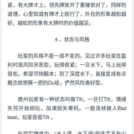
紧，有大牌才上，领先牌放开了重锤就对了。同样的
道理，心里知道有牌才上就行了，外在的形象越松越
好，越松的形象有大牌时的价值越足。
4 、状态与风格
玩家的风格不是一成不变的。见过许多玩家在盈
利时是风险厌恶型，玩得很紧；一旦水下，马上玩得
很松，希望尽快翻本；到了深度水下，直接变成有点
概念就想赛一把的Du徒，俨然风险喜好型。
德州玩家有一种状态叫做Tilt，一旦打Tilt，情绪
失控开始胡玩，加速损失筹码。一般连续被人Bad
beat，玩家容易Tilt 。
在现实牌桌中，“水上紧，水下浪”的选手不在少