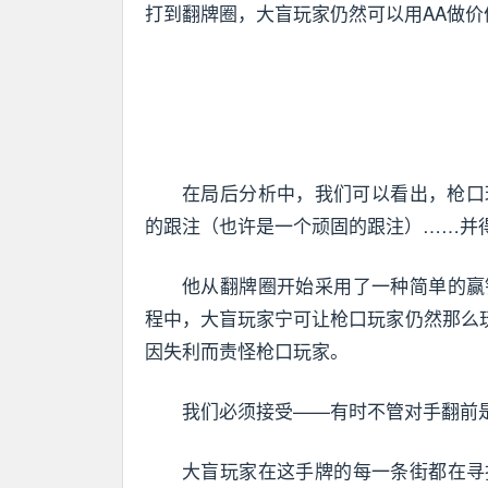
打到翻牌圈，大盲玩家仍然可以用AA做价
在局后分析中，我们可以看出，枪口
的跟注（也许是一个顽固的跟注）……并
他从翻牌圈开始采用了一种简单的赢
程中，大盲玩家宁可让枪口玩家仍然那么玩
因失利而责怪枪口玩家。
我们必须接受——有时不管对手翻前
大盲玩家在这手牌的每一条街都在寻