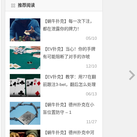
推荐阅读
【蜗牛扑克】每一次下注，
都在泄露你的牌力！
05/10
【EV扑克】当心！你的手牌
有可能阻断了对手的诈唬
12/10
【EV扑克】教学：用77在翻
前跟注3-bet，翻后怎么处理
才最GTO？
06/13
【蜗牛扑克】德州扑克在小
盲位置防守 – 1
11/27
【蜗牛扑克】德州扑克中河