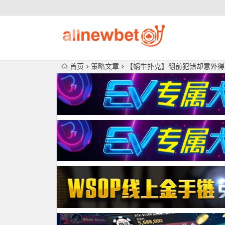
首页
策略文章
【蜗牛扑克】翻前犯错却意外得到