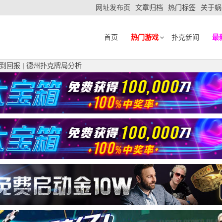
网址发布页
文章归档
热门标签
关于蜗
首页
热门游戏
扑克新闻
最
回报 | 德州扑克牌局分析