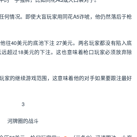
任何情况。即使大盲玩家用同花A5诈唬，他仍然落后于枪
他往40美元的底池下注 27美元。两名玩家都没有陷入底
远超过18美元的下注。这也意味着枪口玩家必须放弃除
玩家的继续游戏范围，这意味着他的对手如果要跟注最好
3
河牌圈的战斗