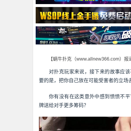
【蜗牛扑克（www.allnew366.com）
对扑克玩家来说，接下来的故事应该
要的是，把你自己放在可能受害者的立场
你有没有在这类意外中感到愤愤不平
牌送给对手更多筹码？