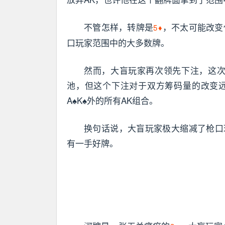
不管怎样，转牌是
，不太可能改变
5♦
口玩家范围中的大多数牌。
然而，大盲玩家再次领先下注，这次
池，但这个下注对于双方筹码量的改变远
A♠K♠外的所有AK组合。
换句话说，大盲玩家极大缩减了枪口
有一手好牌。