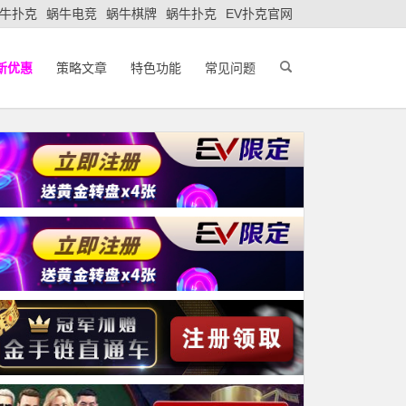
牛扑克
蜗牛电竞
蜗牛棋牌
蜗牛扑克
EV扑克官网
新优惠
策略文章
特色功能
常见问题