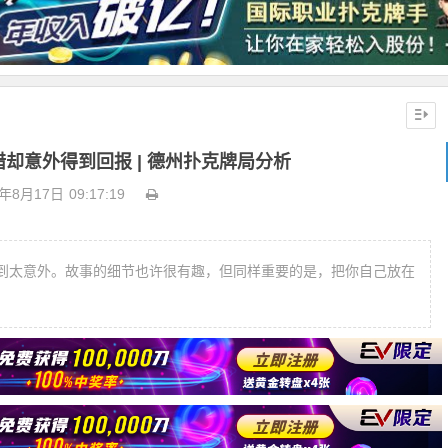
却意外得到回报 | 德州扑克牌局分析
0年8月17日
09:17:19
到太意外。故事的细节也许很有趣，但同样重要的是，把你自己放在