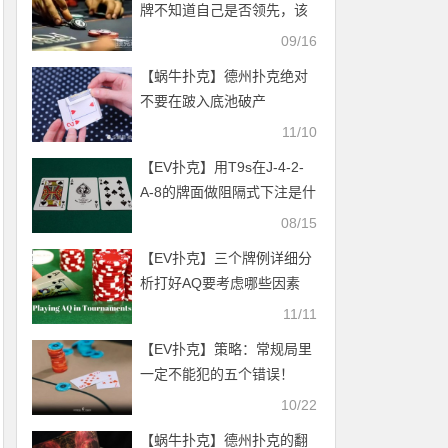
牌不知道自己是否领先，该
不该下注？
09/16
【蜗牛扑克】德州扑克绝对
不要在跛入底池破产
11/10
【EV扑克】用T9s在J-4-2-
A-8的牌面做阻隔式下注是什
么道理？
08/15
【EV扑克】三个牌例详细分
析打好AQ要考虑哪些因素
11/11
【EV扑克】策略：常规局里
一定不能犯的五个错误！
10/22
【蜗牛扑克】德州扑克的翻