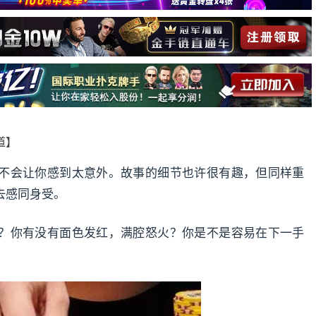
报道】
不会让你感到太意外。故事的细节也许很有趣，但同样重
去感同身受。
？你有没有面色发红，满腔怒火？你是不是容易在下一手