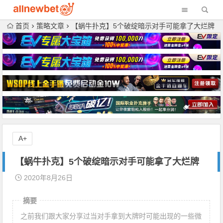
首页
策略文章
【蜗牛扑克】5个破绽暗示对手可能拿了大烂牌
A+
【蜗牛扑克】5个破绽暗示对手可能拿了大烂牌
2020年8月26日
摘要
之前我们跟大家分享过当对手拿到大牌时可能出现的一些微