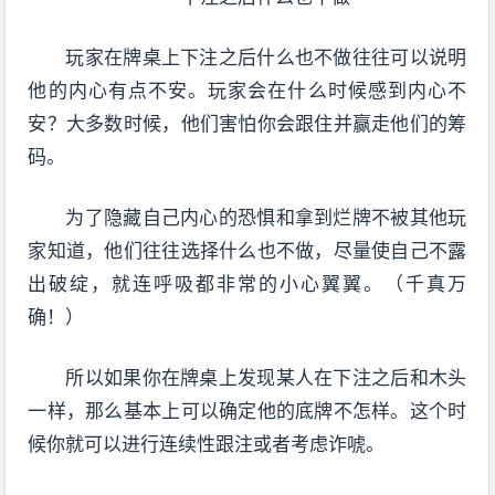
玩家在牌桌上下注之后什么也不做往往可以说明
他的内心有点不安。玩家会在什么时候感到内心不
安？大多数时候，他们害怕你会跟住并赢走他们的筹
码。
为了隐藏自己内心的恐惧和拿到烂牌不被其他玩
家知道，他们往往选择什么也不做，尽量使自己不露
出破绽，就连呼吸都非常的小心翼翼。（千真万
确！）
所以如果你在牌桌上发现某人在下注之后和木头
一样，那么基本上可以确定他的底牌不怎样。这个时
候你就可以进行连续性跟注或者考虑诈唬。