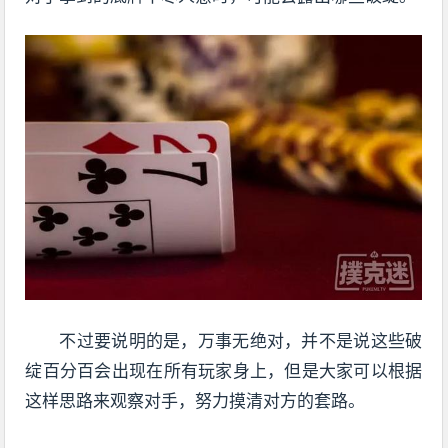
不过要说明的是，万事无绝对，并不是说这些破
绽百分百会出现在所有玩家身上，但是大家可以根据
这样思路来观察对手，努力摸清对方的套路。