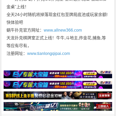
金桌"上线！
全天24小时随机将掉落现金红包至牌局底池或玩家余额!
快体验吧
蜗牛扑克官方网址：
www.allnew366.com
天龙扑克棋牌室正式上线！牛牛,斗地主,炸金花,捕鱼,等
等应有尽有，
注册网址：
www.tianlongqipai.com