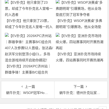
【EV扑克】他只拿到了23票，
【EV扑克】WSOP决赛桌“多弗
却成了今年扑克名人堂唯一的入
朗明哥”引爆赛场，他从全场垫
选者
底打到了冠军争夺者
【EV扑克】亚洲扑克市场持续
火爆，四站赛事同时开赛热潮再
【EV扑克】2026KPC济州站｜
起
群雄争锋！主赛事B/C组合共
407人次参赛52人晋级，张达森/
赵洪军分别登顶小组CL，多场
上一篇
下一篇
混合游戏持续开启助你摘冠！
蜗牛扑克：WSOP冠军Hossein Ensan：”我想念现场扑克”
蜗牛扑克：德州扑克玩家的重要课程 – 生活方式的蠕变
文