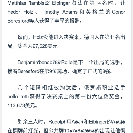
Matthias 'iambist2' Eibinger淘汰在第14名时，让
Fedor Holz、Timothy Adams和英格兰的Conor
Beresford等人获得了丰厚的报酬。
然而，Holz没能进入决赛桌，德国人在第11名出
局，奖金为27,628美元。
Benjamin'bencb789'Rolle是下一个出局的选手，
接着Beresford在第9位离场，确定了正式的8强。
几个短码相继被淘汰后，俄罗斯职业选手
hello_totti获得了决赛桌上的第一份六位数奖金，
113,673美元。
剩余三人时，Rudolph用A♣J♦和Eibinger的A♠Q♣
在翻牌前打光，但公共牌10♠7♠6♠2♣5♠的出现让他彻