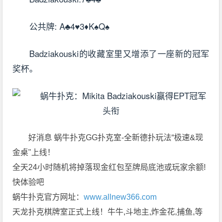
公共牌: A♣4♥3♦K♠Q♠
Badziakouski的收藏室里又增添了一座新的冠军
奖杯。
好消息 蜗牛扑克GG扑克室-全新德扑玩法“极速&现
金桌"上线！
全天24小时随机将掉落现金红包至牌局底池或玩家余额!
快体验吧
蜗牛扑克官方网址：
www.allnew366.com
天龙扑克棋牌室正式上线！牛牛,斗地主,炸金花,捕鱼,等