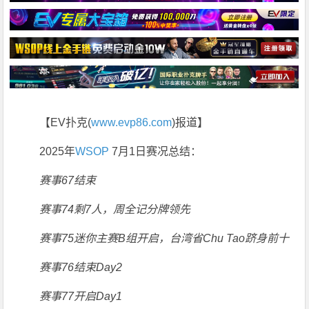
【EV扑克(
www.evp86.com
)报道】
2025年
WSOP
7月1日赛况总结：
赛事67结束
赛事74剩7人，周全记分牌领先
赛事75迷你主赛B组开启，台湾省Chu Tao跻身前十
赛事76结束Day2
赛事77开启Day1