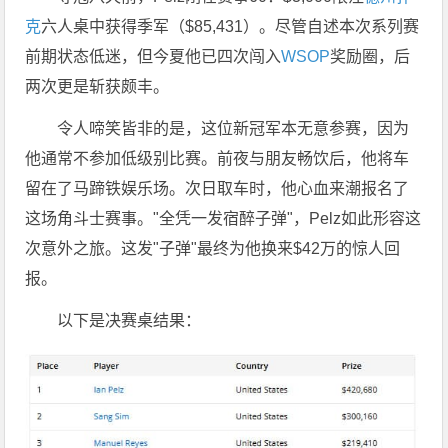
克
六人桌中获得季军（$85,431）。尽管自述本次系列赛
前期状态低迷，但今夏他已四次闯入
WSOP
奖励圈，后
两次更是斩获颇丰。
令人啼笑皆非的是，这位新冠军本无意参赛，因为
他通常不参加低级别比赛。前夜与朋友畅饮后，他将车
留在了马蹄铁娱乐场。次日取车时，他心血来潮报名了
这场角斗士赛事。"全凭一发宿醉子弹"，Pelz如此形容这
次意外之旅。这发"子弹"最终为他换来$42万的惊人回
报。
以下是决赛桌结果：