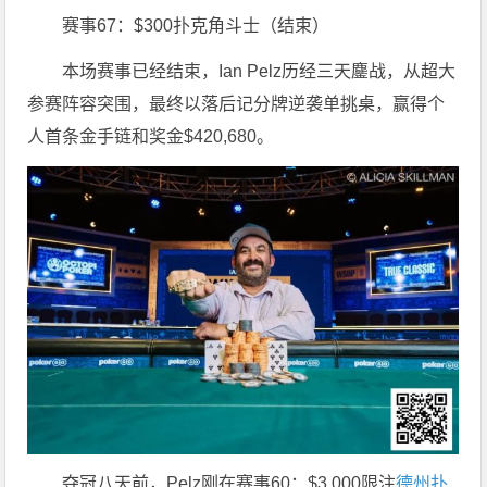
赛事67：$300扑克角斗士（结束）
本场赛事已经结束，Ian Pelz历经三天鏖战，从超大
参赛阵容突围，最终以落后记分牌逆袭单挑桌，赢得个
人首条金手链和奖金$420,680。
夺冠八天前，Pelz刚在赛事60：$3,000限注
德州扑