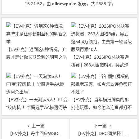
15:21:52
，由
allnewpuke
发表，共 2588 字。
【EV扑克】遇到这6种情况，弃
牌才是让你长期盈利的明智之举
【EV扑克】2026IPG总决赛选
拔赛 | 263人围猎B组，吴武煌
54.4万领跑，主赛第一轮晋级版
图再添40人
【EV扑克】一天淘汰5人！FT变
【EV扑克】当年横扫牌桌的那
“绞肉机”！华裔选手AA惨遭河杀
批老玩家，如今怎么连鱼都打不
出局！
过了
上一篇
下一篇
【EV扑克】丹牛回应WSOP「百万富翁制造者」争议，官方调查结果已出
【EV扑克】DPC圆梦杯｜主赛共计554人参赛125人晋级，宋冰柯和黄明圣分别领跑C组/D组快速