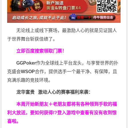
无论线上或线下赛场，最激励人心的就是见证国人
于世界舞台斩获佳绩了。
立即百度搜索领取门票！
GGPoker
作为全球线上平台龙头，与享誉世界的扑
克盛会
WSOP
合作，提供选手一个最干净、有保障，且
充满乐趣的竞技环境。
龙华富贵 激动人心的赛事福利来袭：
本周开始新朋友＋老朋友都将有各种领到手软的福
利大放送，要如何获得!?登入游戏中查看有没有收到惊
喜啦。