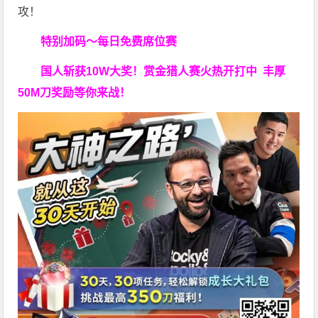
攻！
特别加码～每日免费席位赛
国人斩获
10W
大奖！
赏金猎人赛火热开打中 丰厚
50M刀奖励等你来战！