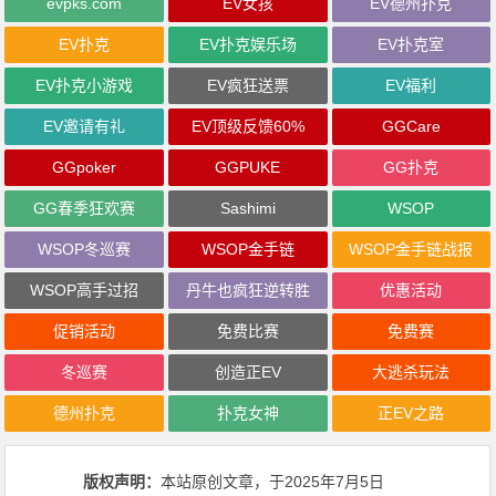
evpks.com
EV女孩
EV德州扑克
EV扑克
EV扑克娱乐场
EV扑克室
EV扑克小游戏
EV疯狂送票
EV福利
EV邀请有礼
EV顶级反馈60%
GGCare
GGpoker
GGPUKE
GG扑克
GG春季狂欢赛
Sashimi
WSOP
WSOP冬巡赛
WSOP金手链
WSOP金手链战报
WSOP高手过招
丹牛也疯狂逆转胜
优惠活动
促销活动
免费比赛
免费赛
冬巡赛
创造正EV
大逃杀玩法
德州扑克
扑克女神
正EV之路
版权声明：
本站原创文章，于2025年7月5日