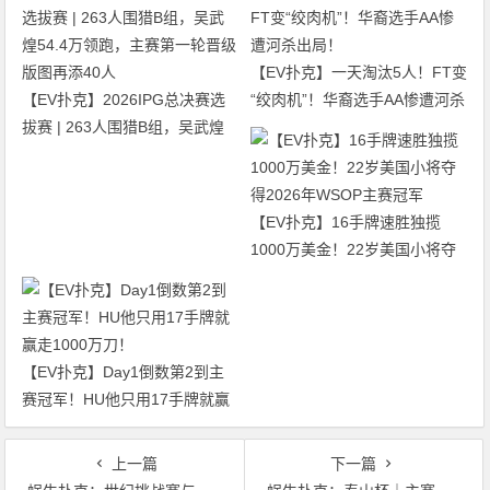
【EV扑克】一天淘汰5人！FT变
【EV扑克】2026IPG总决赛选
“绞肉机”！华裔选手AA惨遭河杀
拔赛 | 263人围猎B组，吴武煌
出局！
54.4万领跑，主赛第一轮晋级版
图再添40人
【EV扑克】16手牌速胜独揽
1000万美金！22岁美国小将夺
得2026年WSOP主赛冠军
【EV扑克】Day1倒数第2到主
赛冠军！HU他只用17手牌就赢
走1000万刀！
上一篇
下一篇