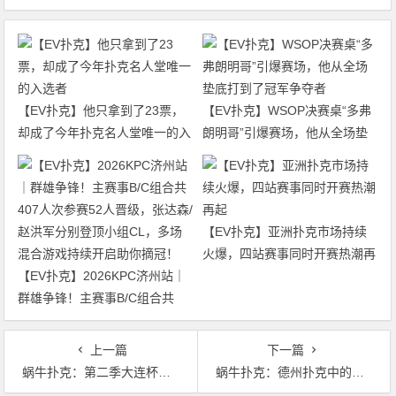
【EV扑克】他只拿到了23票，
【EV扑克】WSOP决赛桌“多弗
却成了今年扑克名人堂唯一的入
朗明哥”引爆赛场，他从全场垫
选者
底打到了冠军争夺者
【EV扑克】亚洲扑克市场持续
火爆，四站赛事同时开赛热潮再
【EV扑克】2026KPC济州站｜
起
群雄争锋！主赛事B/C组合共
407人次参赛52人晋级，张达森/
赵洪军分别登顶小组CL，多场
上一篇
下一篇
混合游戏持续开启助你摘冠！
蜗牛扑克：第二季大连杯｜主赛事九人决赛桌产生 孙云升领跑全场！
蜗牛扑克：德州扑克中的波动 ，如何应对波动