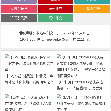
大逃杀玩法
德州扑克
生肖系列赛
短牌系列赛
蜗牛扑克
版权声明：
本站原创文章，于2021年11月19日
19:48:28
，由
allnewpuke
发表，共 2111 字。
【EV扑克】遇到这6种情况，弃
牌才是让你长期盈利的明智之举
【EV扑克】2026IPG总决赛选
拔赛 | 263人围猎B组，吴武煌
54.4万领跑，主赛第一轮晋级版
图再添40人