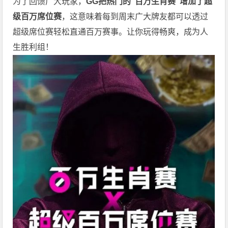
为了回馈广大玩家，
GG
把热门的
"
百万生肖赛
"
增加了超
级百万席位赛
，这意味着每到周末广大牌友都可以透过
超级席位赛轻松直通百万赛事。让你玩得畅爽，成为人
生胜利组！