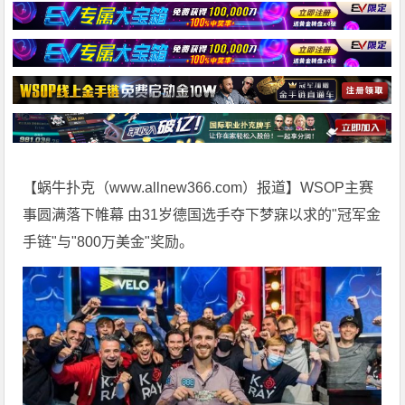
【蜗牛扑克（
www.allnew366.com
）报道】WSOP主赛
事圆满落下帷幕 由31岁德国选手夺下梦寐以求的"冠军金
手链"与"800万美金"奖励。