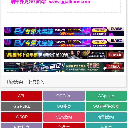
蜗牛扑克GG官网：
www.ggallnew.com
所属分类：
扑克新闻
APL
GGCare
GGpoker
GGPUKE
GG扑克
GG春季狂欢赛
WSOP
优惠活动
促销活动
免费比赛
免费赛
冬巡赛