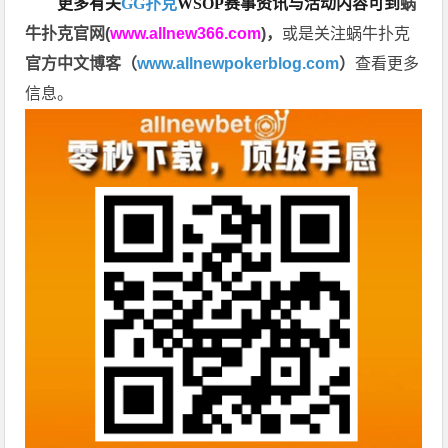
更多有关
GG扑克
WSOP
赛事资讯与活动内容可到
蜗
牛扑克官网(
www.allnew366.com
)
，
或是关注蜗牛扑克
官方中文博客（
www.allnewpokerblog.com
）
查看更多
信息。