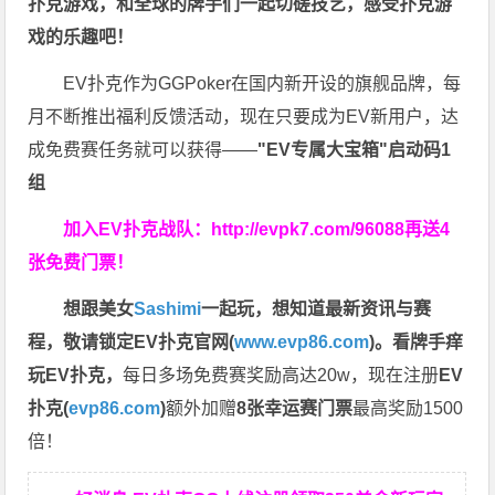
扑克游戏，和全球的牌手们一起切磋技艺，感受扑克游
戏的乐趣吧！
EV扑克作为GGPoker在国内新开设的旗舰品牌，每
月不断推出福利反馈活动，现在只要成为EV新用户，达
成免费赛任务就可以获得——
"EV专属大宝箱"启动码1
组
加入EV扑克战队：
http://evpk7.com/96088
再送4
张免费门票！
想跟美女
Sashimi
一起玩，
想知道最新资讯与赛
程，
敬请锁定EV扑克官网(
www.evp86.com
)。
看牌手痒
玩EV扑克，
每日多场免费赛奖励高达20w，现在注册
EV
扑克(
evp86.com
)
额外加赠
8张幸运赛门票
最高奖励1500
倍！