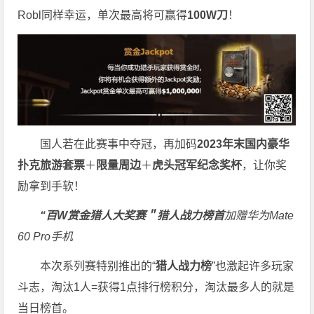
Robl同样幸运，单次最高将可赢得
100W刀
！
国人若在此赛事中夺冠，再加码
2023年末国内豪华
扑克旅游套票
＋
限量周边
＋
虎头冠军纪念奖杯
，让你奖
励拿到手软！
“百W赏金猎人大奖赛＂
猎人战力榜首
加赠华为Mate
60 Pro手机
本次系列赛特别推出的“
猎人战力榜
”也激起许多玩家
斗志，淘汰1人=获得1点排行榜积分，淘汰最多人的就是
当日榜首。