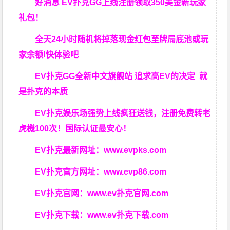
好消息 EV扑克GG上线注册领取350美金新玩家
礼包！
全天24小时随机将掉落现金红包至牌局底池或玩
家余额!快体验吧
EV扑克GG
全新中文旗舰站
追求高EV
的决定
就
是扑克的本质
EV扑克娱乐场强势上线疯狂送钱，注册免费转老
虎機100次！国际认证最安心！
EV扑克最新网址：
www.evpks.com
EV扑克官方网址：
www.evp86.com
EV扑克官网：
www.ev扑克官网.com
EV扑克下载：
www.ev扑克下载.com