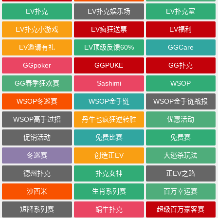
EV扑克
EV扑克娱乐场
EV扑克室
EV扑克小游戏
EV疯狂送票
EV福利
EV邀请有礼
EV顶级反馈60%
GGCare
GGpoker
GGPUKE
GG扑克
GG春季狂欢赛
Sashimi
WSOP
WSOP冬巡赛
WSOP金手链
WSOP金手链战报
WSOP高手过招
丹牛也疯狂逆转胜
优惠活动
促销活动
免费比赛
免费赛
冬巡赛
创造正EV
大逃杀玩法
德州扑克
扑克女神
正EV之路
沙西米
生肖系列赛
百万幸运赛
短牌系列赛
蜗牛扑克
超级百万豪客赛