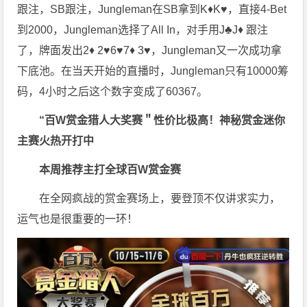
跟注，SB跟注，Jungleman在SB拿到K♦K♥，直接4-Bet
到2000，Jungleman选择了All In，对手用J♣J♦ 跟注
了，牌面发出2♦ 2♥6♥7♦ 3♥，Jungleman又一次成功拿
下底池。在当天开始的直播时，Jungleman只有10000筹
码，4小时之后这个数字变成了60367。
“百W赏金猎人大奖赛＂性价比极高！
神秘赏金迷你
主赛火热开打中
本周推荐主打
全球百W赏金赛
在全网疯战的赏金赛场上，要登顶不仅讲求实力，
运气也是很重要的一环！