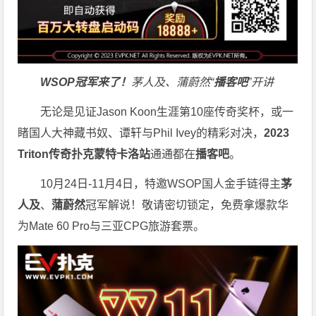
WSOP冠军来了！
茅人及、蒲蔚然“
播客吧
”开讲
无论是见证Jason Koon生涯第10座传奇奖杯，或一
睹国人大神藏书奴、谭轩与Phil Ivey的精彩对决，
2023
Triton传奇扑克蒙特卡洛站
通通都在
播客吧
。
10月24日-11月4日，特邀WSOP国人金手链得主
茅
人及
、
蒲蔚然
冠军解说！敬请密切锁定，免费拿爆款华
为Mate 60 Pro与三亚CPG旅游套票。