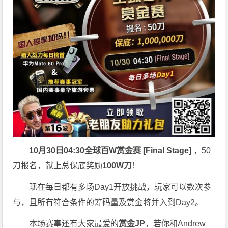
10月30日04:30
全球百W赏金赛 [Final Stage]
，50
刀报名，献上总保底奖励
100W刀
！
现在每日都有多场Day1开放挑战，玩家可以数次参
与，且所有符合条件的筹码量及赏金将并入到Day2。
本场赛事还有大家最爱的
赏金JP
，若你和Andrew