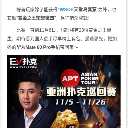
榜首玩家除了能获得
“
WSOP
天堂岛套票
”之外，也
获颁“
赏金之王荣誉徽章
”，象征猎杀成就！
比赛一直到11月6日，届时将有23位赏金之王诞
生，期待看到国人选手尽早榜上有名、遥遥领先，把加
码的
华为Mate 60 Pro手机
带回家～