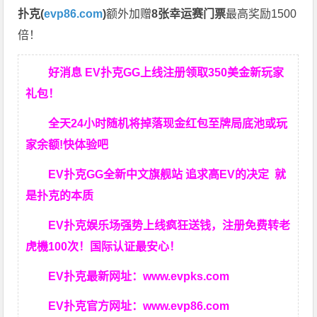
扑克(
evp86.com
)
额外加赠
8张幸运赛门票
最高奖励1500
倍！
好消息 EV扑克GG上线注册领取350美金新玩家
礼包！
全天24小时随机将掉落现金红包至牌局底池或玩
家余额!快体验吧
EV扑克GG
全新中文旗舰站
追求高EV
的决定
就
是扑克的本质
EV扑克娱乐场强势上线疯狂送钱，注册免费转老
虎機100次！国际认证最安心！
EV扑克最新网址：
www.evpks.com
EV扑克官方网址：
www.evp86.com