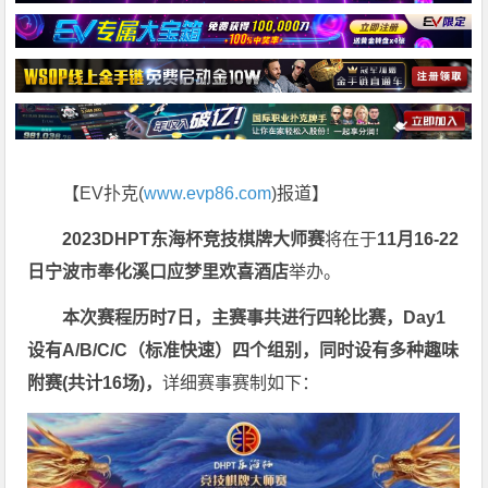
【EV扑克(
www.evp86.com
)报道】
2023DHPT东海杯
竞技棋牌大师赛
将在于
11
月16-22
日
宁波市奉化溪口应梦里欢喜酒店
举办。
本次赛程历时7日，主赛事共进行四轮比赛，Day1
设有A/B/C/C（标准快速）四个组别，同时设有多种趣味
附赛(共计16场)，
详细赛事赛制如下：