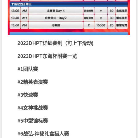
2023DHPT
详细赛制（可上下滑动)
2023DHPT
东海杯附赛一览
#1团队赛
#2精英表演赛
#3快速赛
#4女神挑战赛
#5中型锦标赛
#6战弘-神秘礼盒猎人赛