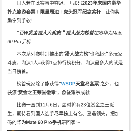
国人若在此赛事中夺冠，再加码
2023年末国内豪华
扑克旅游套票
＋
限量周边
＋
虎头冠军纪念奖杯
，让你奖
励拿到手软！
“百W赏金猎人大奖赛＂
猎人战力榜首
加赠华为Mate
60 Pro手机
本次系列赛特别推出的“
猎人战力榜
”也激起许多玩家
斗志，淘汰1人=获得1点排行榜积分，淘汰最多人的就是
当日榜首。
榜首玩家除了能获得
“
WSOP
天堂岛套票
”之外，也
获颁“
赏金之王荣誉徽章
”，象征猎杀成就！
比赛一直到11月6日，届时将有23位赏金之王诞
生，期待看到国人选手尽早榜上有名、遥遥领先，把加
码的
华为Mate 60 Pro手机
带回家～