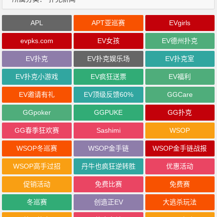
APL
APT亚巡赛
EVgirls
evpks.com
EV女孩
EV德州扑克
EV扑克
EV扑克娱乐场
EV扑克室
EV扑克小游戏
EV疯狂送票
EV福利
EV邀请有礼
EV顶级反馈60%
GGCare
GGpoker
GGPUKE
GG扑克
GG春季狂欢赛
Sashimi
WSOP
WSOP冬巡赛
WSOP金手链
WSOP金手链战报
WSOP高手过招
丹牛也疯狂逆转胜
优惠活动
促销活动
免费比赛
免费赛
冬巡赛
创造正EV
大逃杀玩法