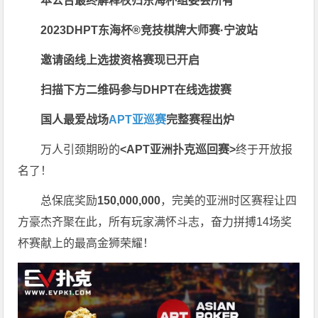
本公告最终解释权归东海杯组委会所有
2023DHPT东海杯®
竞技棋牌大师赛·宁波站
邀请函线上选拔资格赛现已开启
扫描下方二维码参与DHPT在线选拔赛
国人最爱战场
APT亚巡赛
完整赛程出炉
万人引颈期盼的
<APT亚洲扑克巡回赛>
终于开放报
名了！
总保底奖励
150,000,000
，完美的亚洲时区赛程让四
方豪杰齐聚在此，所有玩家满怀斗志，奋力拼搏14场奖
杯赛献上的最高金狮荣耀！