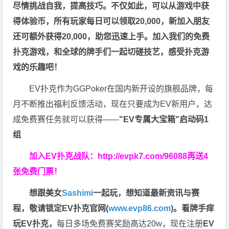
尽情挑战自我，提高技巧。不仅如此，
可以从游戏中获
得体验币，所有玩家每日可以领取20,000，新加入朋友
还可额外获得20,000，助您迅速上手。
加入我们的免费
扑克游戏，和全球的牌手们一起切磋技艺，感受扑克游
戏的乐趣吧！
EV扑克作为GGPoker在国内新开设的旗舰品牌，每
月不断推出福利反馈活动，现在只要成为EV新用户，达
成免费赛任务就可以获得——
"EV专属大宝箱"启动码1
组
加入EV扑克战队：
http://evpk7.com/96088
再送4
张免费门票！
想跟美女
Sashimi
一起玩，
想知道最新资讯与赛
程，
敬请锁定EV扑克官网(
www.evp86.com
)。
看牌手痒
玩EV扑克，
每日多场免费赛奖励高达20w，现在注册
EV