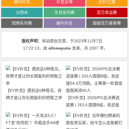
德州扑克
扑克女神
正EV之路
沙西米
生肖系列赛
百万幸运赛
短牌系列赛
蜗牛扑克
超级百万豪客赛
版权声明：
本站原创文章，于2023年11月7日
17:22:13
，由
allnewpuke
发表，共 2007 字。
【EV扑克】遇到这6种情况，弃
牌才是让你长期盈利的明智之举
【EV扑克】2026IPG总决赛选
拔赛 | 263人围猎B组，吴武煌
54.4万领跑，主赛第一轮晋级版
图再添40人