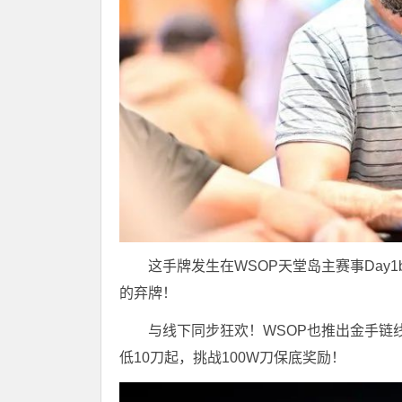
这手牌发生在WSOP天堂岛主赛事Da
的弃牌！
与线下同步狂欢！WSOP也推出金手链
低10刀起，挑战100W刀保底奖励！