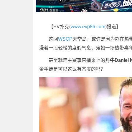
【EV扑克(
www.evp86.com
)报道】
这回
WSOP
天堂岛，或许是因为办在热
漫着一股轻松的度假气息，宛如一场热带嘉
甚至就连主赛事直播桌上的
丹牛Daniel 
金手链是可以这么有态度的吗？