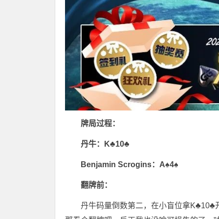
牌局过程：
丹牛：K♣10♣
Benjamin Scrogins：A♠4♠
翻牌前：
丹牛码量倒数第二，在小盲位拿K♣10♣