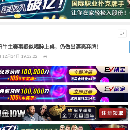
｜丹牛主赛事疑似喝醉上桌，仍做出漂亮弃牌！
年12月14日
19:12:22