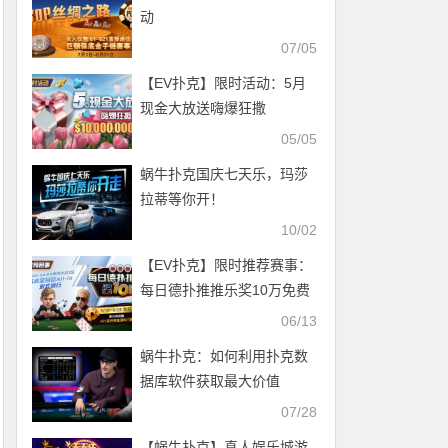
动
07/05
【EV扑克】限时活动：5月
现金大放送嗨爆狂撒
10000000美金
05/05
蜗牛扑克国庆七天乐，玛莎
拉蒂等你开！
10/02
【EV扑克】限时推荐赛事：
每日德扑推推乐奖10万免费
赛
06/13
蜗牛扑克：如何利用扑克数
据库软件获取最大价值
07/28
【蜗牛扑克】真人娱乐城游