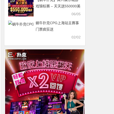
戏锦标赛 – 天天送550000美
金
06/05
蜗牛扑克CPG上海站主赛事
门票疯狂送
02/02