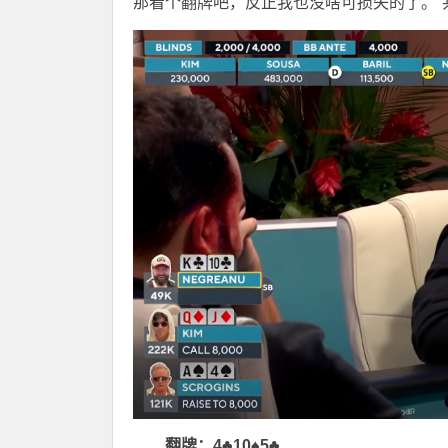
那看个翻牌吧，反正我也没啥可损失的了。”共
翻牌：4♣10♠5♣