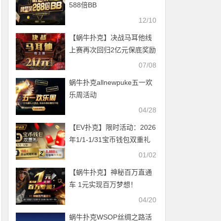
588倍BB
12/10
【蜗牛扑克】决战马耳他线
上赛再次回归2亿元保底奖励
07/08
蜗牛扑克allnewpuke五一欢
乐周活动
04/28
【EV扑克】限时活动：2026
年1/1-1/31宝币钱包双重礼
01/02
【蜗牛扑克】神秘百万直通
车 1元实现百万梦想！
04/20
蜗牛扑克WSOP丝绸之路活