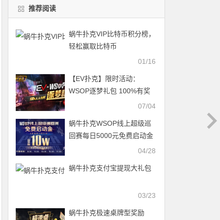
推荐阅读
蜗牛扑克VIP比特币积分榜，
轻松赢取比特币
01/16
【EV扑克】限时活动：
WSOP逐梦礼包 100%有奖
最高单词转出100万
07/04
蜗牛扑克WSOP线上超级巡
回赛每日5000元免费启动金
04/28
蜗牛扑克支付宝提现大礼包
03/23
蜗牛扑克极速桌牌型奖励