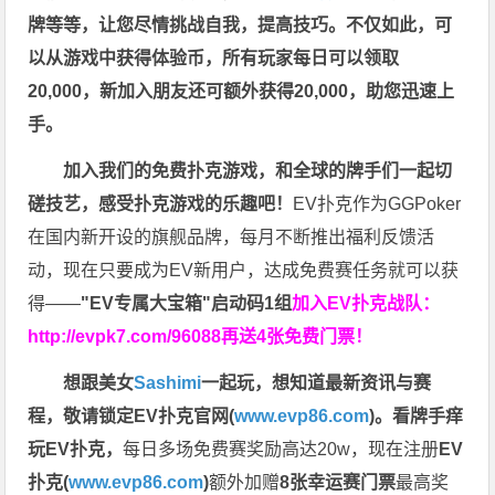
牌等等，让您尽情挑战自我，提高技巧。不仅如此，
可
以从游戏中获得体验币，所有玩家每日可以领取
20,000，新加入朋友还可额外获得20,000，助您迅速上
手。
加入我们的免费扑克游戏，和全球的牌手们一起切
磋技艺，感受扑克游戏的乐趣吧！
EV扑克作为GGPoker
在国内新开设的旗舰品牌，每月不断推出福利反馈活
动，现在只要成为EV新用户，达成免费赛任务就可以获
得——
"EV专属大宝箱"启动码1组
加入EV扑克战队：
http://evpk7.com/96088
再送4张免费门票！
想跟美女
Sashimi
一起玩，
想知道最新资讯与赛
程，
敬请锁定EV扑克官网(
www.evp86.com
)。
看牌手痒
玩EV扑克，
每日多场免费赛奖励高达20w，现在注册
EV
扑克(
www.evp86.com
)
额外加赠
8张幸运赛门票
最高奖