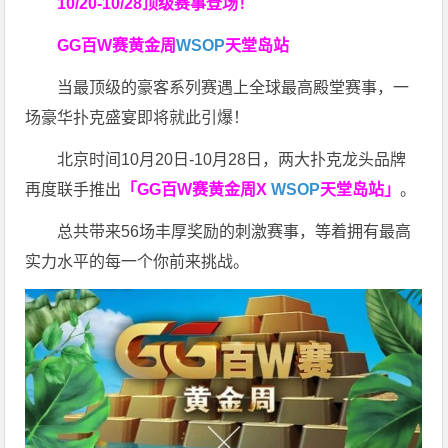
10/20-10/28
顶级赛事登场！
GG百W赛黄金周
WSOP
天堂岛站
当最顶级的豪客系列赛遇上全球最高殿堂赛事，一
场豪华扑克盛宴即将就此引爆！
北京时间10月20日-10月28日，两大扑克龙头品牌
再度联手推出
「GG百W赛黄金周X
WSOP
天堂岛站」
。
总共带来56场丰厚奖励的刺激赛事，等着拥有最高
实力水平的每一个你前来挑战。