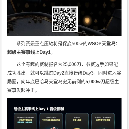
系列赛最重点压轴将是保底500w的
WSOP天堂岛：
超级主赛事线上Day1
。
这个有趣的赛制报名为25,000刀，参赛选手如果能
成功胜出，就可以跳过Day2直接晋级Day3，同时进入奖
励圈，向年底巴哈马天堂岛史无前例的
5,000w刀
超级主
赛事发起冲击。