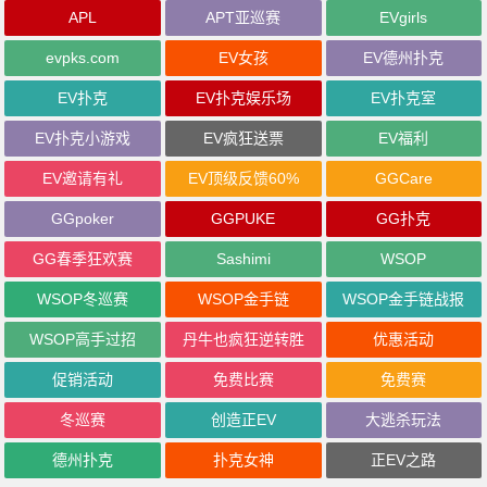
APL
APT亚巡赛
EVgirls
evpks.com
EV女孩
EV德州扑克
EV扑克
EV扑克娱乐场
EV扑克室
EV扑克小游戏
EV疯狂送票
EV福利
EV邀请有礼
EV顶级反馈60%
GGCare
GGpoker
GGPUKE
GG扑克
GG春季狂欢赛
Sashimi
WSOP
WSOP冬巡赛
WSOP金手链
WSOP金手链战报
WSOP高手过招
丹牛也疯狂逆转胜
优惠活动
促销活动
免费比赛
免费赛
冬巡赛
创造正EV
大逃杀玩法
德州扑克
扑克女神
正EV之路