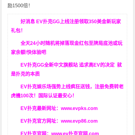
励1500倍！
好消息 EV扑克GG上线注册领取350美金新玩家
礼包！
全天24小时随机将掉落现金红包至牌局底池或玩
家余额!快体验吧
EV扑克GG
全新中文旗舰站
追求高EV
的决定
就
是扑克的本质
EV扑克娱乐场强势上线疯狂送钱，注册免费转老
虎機100次！国际认证最安心！
EV扑克最新网址：
www.evpks.com
EV扑克官方网址：
www.evp86.com
EV扑克官网：
www.ev扑克官网.com