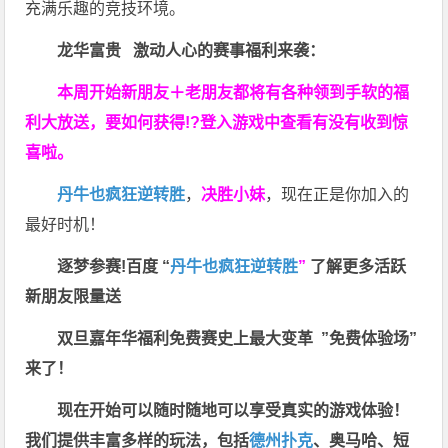
充满乐趣的竞技环境。
龙华富贵 激动人心的赛事福利来袭：
本周开始新朋友＋老朋友都将有各种领到手软的福
利大放送，要如何获得!?登入游戏中查看有没有收到惊
喜啦。
丹牛也疯狂逆转胜
，
决胜小妹
，现在正是你加入的
最好时机！
逐梦参赛!百度 “
丹牛也疯狂逆转胜
”
了解更多
活跃
新朋友限量送
双旦嘉年华福利
免费赛史上最大变革
”免费体验场”
来了！
现在开始可以随时随地可以享受真实的游戏体验！
我们提供丰富多样的玩法，包括
德州扑克
、奥马哈、短