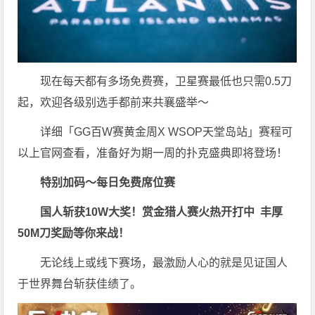
现在每天都有多场免费赛，卫星赛最低也只需0.5刀
起，欢迎各级别选手都前来共襄盛举～
详细「GG百W赛黄金周X WSOP天堂岛站」赛程可
以上官网查看，准备好为期一周的扑克盛典即将登场！
特别加码～每日免费席位赛
国人斩获
10W
大奖！
赏金猎人赛火热开打中 丰厚
50M刀奖励等你来战！
无论线上或线下赛场，最激励人心的就是见证国人
于世界舞台斩获佳绩了。