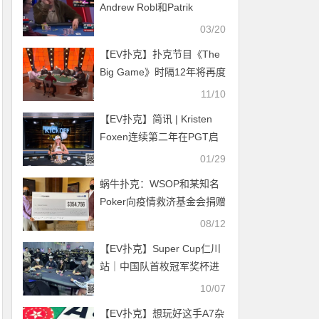
Andrew Robl和Patrik
Antonius的出的百万彩池
03/20
【EV扑克】扑克节目《The
Big Game》时隔12年将再度
回归！
11/10
【EV扑克】简讯 | Kristen
Foxen连续第二年在PGT启
动系列赛获得冠军
01/29
蜗牛扑克：WSOP和某知名
Poker向疫情救济基金会捐赠
35万美元
08/12
【EV扑克】Super Cup仁川
站｜中国队首枚冠军奖杯进
账！金龙拿下仁川杯冠军，
10/07
龙镇涛获第6名！
【EV扑克】想玩好这手A7杂