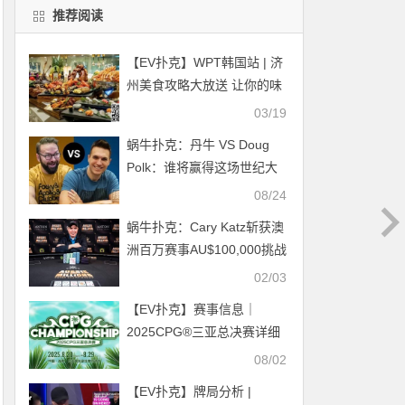
推荐阅读
【EV扑克】WPT韩国站 | 济
州美食攻略大放送 让你的味
蕾狂欢一场
03/19
蜗牛扑克：丹牛 VS Doug
Polk：谁将赢得这场世纪大
战?
08/24
蜗牛扑克：Cary Katz斩获澳
洲百万赛事AU$100,000挑战
赛冠军
02/03
【EV扑克】赛事信息｜
2025CPG®三亚总决赛详细
赛程赛制及相关赛事规定
08/02
【EV扑克】牌局分析 |