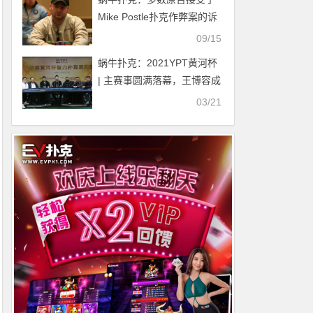
Mike Postle扑克作弊案的诉
讼和解
09/15
蜗牛扑克：2021YPT黄河杯
| 主赛事圆满落幕，王博容成
为最大赢家！
03/21