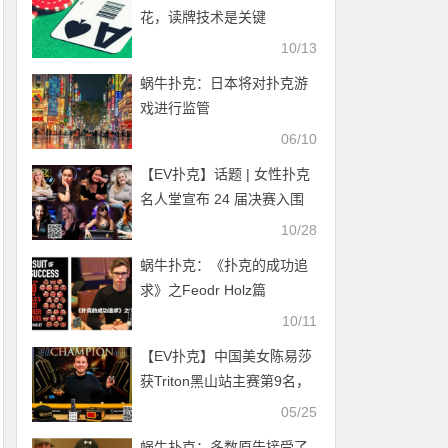
花，读牌技术是关键
10/13
蜗牛扑克：日本将对扑克游
戏进行监管
06/10
【EV扑克】话题 | 女性扑克
名人堂宣布 24 届决赛入围
者
10/28
蜗牛扑克：《扑克的成功追
求》之Feodr Holz篇
10/11
【EV扑克】中国美女陈易莎
获Triton黑山站主赛第9名，
白俄罗斯商人夺冠
05/25
蜗牛扑克：多数原告接受了