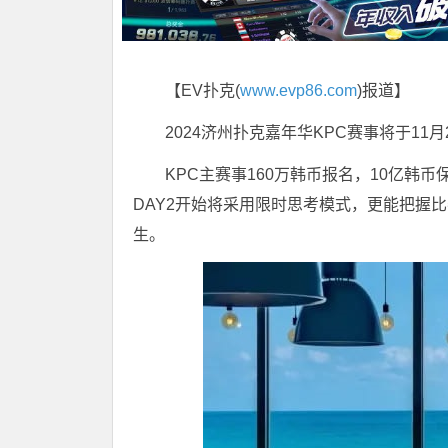
【EV扑克(
www.evp86.com
)报道】
2024济州扑克嘉年华KPC赛事将于11
KPC主赛事160万韩币报名，10亿韩
DAY2开始将采用限时思考模式，更能把握比
生。