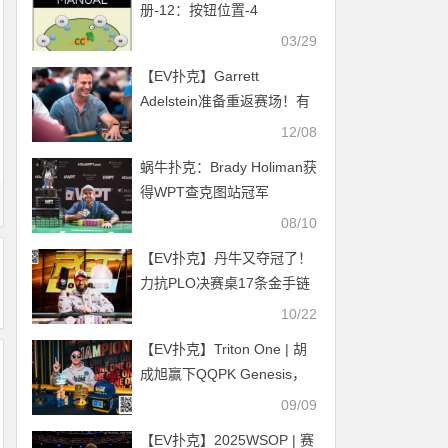
册-12：按钮位置-4
03/29
【EV扑克】Garrett
Adelstein准备重返赛场！有
外国网友表示：不欢迎！
12/08
蜗牛扑克：Brady Holiman获
得WPT查克图站冠军
08/10
【EV扑克】丹牛又夺冠了！
力抗PLO决赛桌17条金手链
大神，斩获今年第三座PGT
10/22
冠军头衔
【EV扑克】Triton One | 胡
成旭赢下QQPK Genesis，
TRITON ONE以震撼开场
09/09
【EV扑克】2025WSOP | 赛