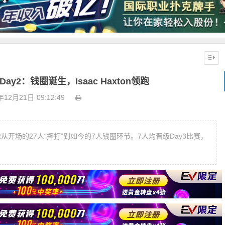
y2：钱圈诞生，Isaac Haxton领跑
年12月21日
09:12:49
从开场的27人“摔打”到如今的7人钱圈环节。7人均晋级Day3比赛，