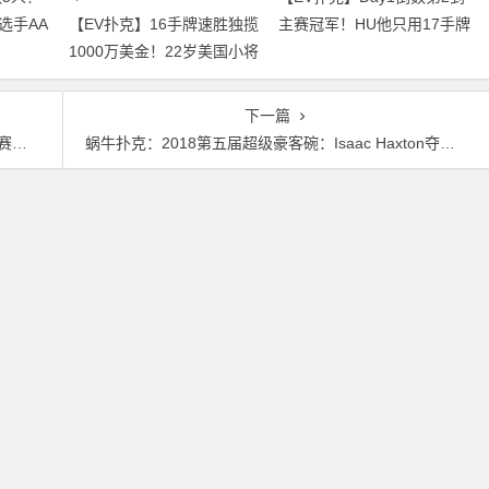
选手AA
【EV扑克】16手牌速胜独揽
主赛冠军！HU他只用17手牌
1000万美金！22岁美国小将
就赢走1000万刀！
夺得2026年WSOP主赛冠军
下一篇
访
蜗牛扑克：2018第五届超级豪客碗：Isaac Haxton夺冠并分享个人眼中的成功定义