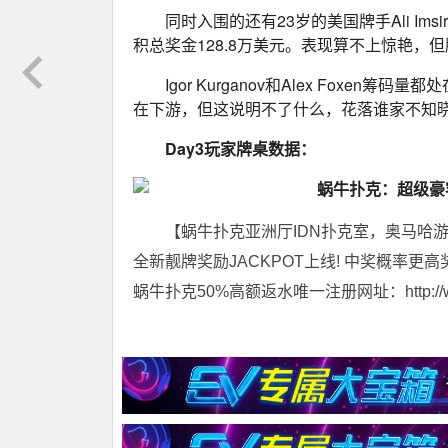
同时入围的还有23岁的美国牌手Ali Im
积总奖金128.8万美元。表现算不上惊艳，
Igor Kurganov和Alex Foxen筹码量都处
在下游，但这说明不了什么，花落谁家不知
Day3玩家牌桌数据：
【蜗牛扑克亚洲厅IDN扑克室，奥马哈
全新靓牌奖励JACKPOT上线! 中奖概率更高
蜗牛扑克50%高额返水唯一注册网址：http://www.t