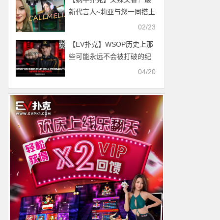
新代言人~莉亚与您一同搭上
GG大师赛免费直通车！
02/23
【EV扑克】WSOP历史上那
些可能永远不会被打破的纪
录
04/20