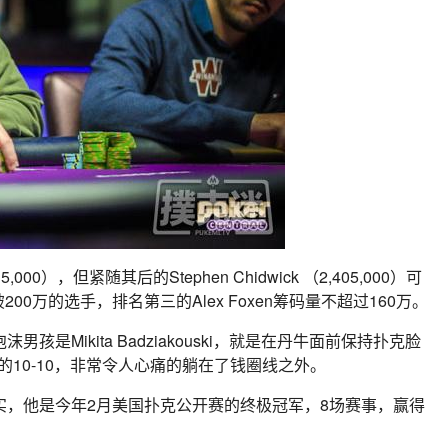
,000），但紧随其后的Stephen Chidwick （2,405,000）可
0万的选手，排名第三的Alex Foxen筹码量不超过160万。
是Mikita Badziakouski，就是在丹牛面前保持扑克脸
k的10-10，非常令人心痛的躺在了钱圈线之外。
技扎实，他是今年2月美国扑克公开赛的终极冠军，8场赛事，赢得