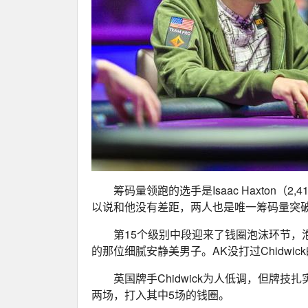
筹码量领跑的选手是Isaac Haxton（2,415
以说和他没有差距，两人也是唯一筹码量突破20
第15个级别中段迎来了钱圈泡沫环节，泡沫男孩
的那位细腻安静美男子。AK没打过Chidwic
英国牌手Chidwick为人低调，但牌
两场，打入其中5场的钱圈。