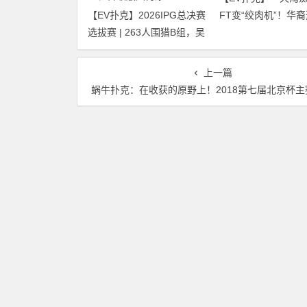
【EV扑克】2026IPG总决赛
FT变“绞肉机”！华裔
选拔赛 | 263人围猎B组，吴
惨遭河杀出局！
武煌54.4万领跑，主赛第一
轮晋级版图再添40人
上一篇
蜗牛扑克：在收获的原野上！2018第七届北京杯主赛冠军专