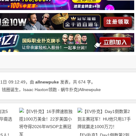
21日
09:12:49
，由
allnewpuke
发表，共 674 字。
生，Isaac Haxton领跑 - 蜗牛扑克|Allnewpuke
5人！
【EV扑克】Day1倒数第2到