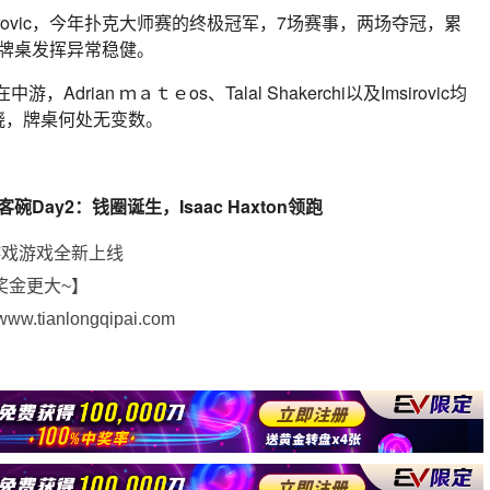
sirovic，今年扑克大师赛的终极冠军，7场赛事，两场夺冠，累
但牌桌发挥异常稳健。
在中游，Adrian ｍａｔｅos、Talal Shakerchi以及Imsirovic均
晓，牌桌何处无变数。
游戏游戏全新上线
奖金更大~】
ianlongqipai.com