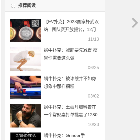
推荐阅读
【EV扑克】2023国家杯武汉
站 | 团队赛开放报名，12月
10日正式开打
11/13
蜗牛扑克：减肥要先减胃 瘦
胃你需要这么做
06/25
蜗牛扑克：​被诈唬并不如你
想象中那样糟糕
03/02
蜗牛扑克：土豪丹爆料曾在
一个常规桌打单挑赢了1280
万
10/23
蜗牛扑克：Grinder手