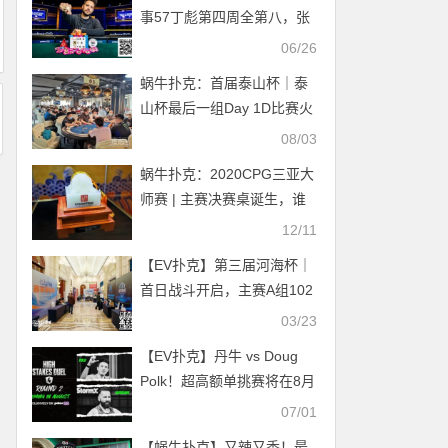
事57丁彪第四周全第八，张
阳、朱跃奇、罗曦湘均各自
06/26
领先晋级
蜗牛扑克：首届泰山杯｜泰
山杯最后一组Day 1D比赛火
热完结。今日泡沫男孩产
08/03
生。
蜗牛扑克：2020CPG三亚大
师赛 | 主赛决赛桌诞生，谁
将是最后的冠军？
12/11
【EV扑克】第三届河海杯｜
首日战斗开启，主赛A组102
参赛，美女Nicky首日登场拿
03/23
下一座奖杯
【EV扑克】丹牛 vs Doug
Polk！超高额单挑赛将在8月
份重启！
07/01
【蜗牛扑克】又辣又香！最