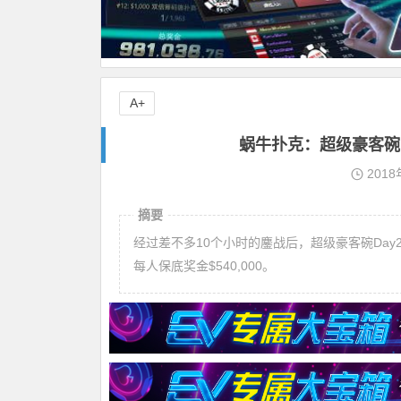
A+
蜗牛扑克：超级豪客碗Da
2018
摘要
经过差不多10个小时的鏖战后，超级豪客碗Day2
每人保底奖金$540,000。