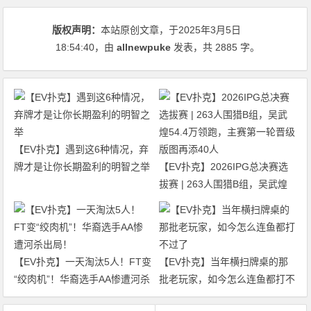
版权声明：
本站原创文章，于2025年3月5日
18:54:40
，由
allnewpuke
发表，共 2885 字。
【EV扑克】遇到这6种情况，弃
牌才是让你长期盈利的明智之举
【EV扑克】2026IPG总决赛选
拔赛 | 263人围猎B组，吴武煌
54.4万领跑，主赛第一轮晋级版
图再添40人
【EV扑克】一天淘汰5人！FT变
【EV扑克】当年横扫牌桌的那
“绞肉机”！华裔选手AA惨遭河杀
批老玩家，如今怎么连鱼都打不
出局！
过了