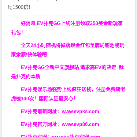
励1500倍！
好消息 EV扑克GG上线注册领取350美金新玩家
礼包！
全天24小时随机将掉落现金红包至牌局底池或玩
家余额!快体验吧
EV扑克GG
全新中文旗舰站
追求高EV
的决定
就
是扑克的本质
EV扑克娱乐场强势上线疯狂送钱，注册免费转老
虎機100次！国际认证最安心！
EV扑克最新网址：
www.evpks.com
EV扑克官方网址：
www.evp86.com