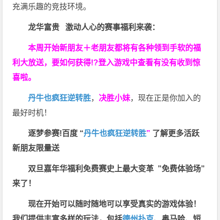
充满乐趣的竞技环境。
龙华富贵 激动人心的赛事福利来袭：
本周开始新朋友＋老朋友都将有各种领到手软的福
利大放送，要如何获得!?登入游戏中查看有没有收到惊
喜啦。
丹牛也疯狂逆转胜
，
决胜小妹
，现在正是你加入的
最好时机！
逐梦参赛!百度 “
丹牛也疯狂逆转胜
”
了解更多
活跃
新朋友限量送
双旦嘉年华福利
免费赛史上最大变革
”免费体验场”
来了！
现在开始可以随时随地可以享受真实的游戏体验！
我们提供丰富多样的玩法，包括
德州扑克
、奥马哈、短