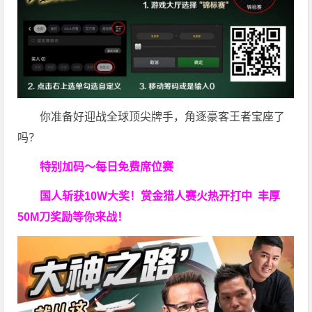
你准备好迎战全球顶尖牌手，角逐豪客王者宝座了
吗？
特别加码～每日免费席位赛
国人斩获
10W
大奖！
赏金猎人赛火热开打中 丰厚
50M刀奖励等你来战！