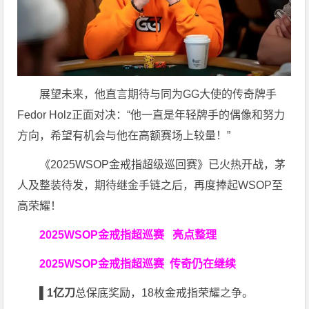
展望未来，他直言期待与同为GG大使的传奇牌手
Fedor Holz正面对决：“他一直是年轻牌手的偶像和努力
方向，希望有机会与他在高额赛场上较量！”
《2025WSOP金戒指超级巡回赛》已火热开战，茅
人及整装待发，期待继金手链之后，再度捧起WSOP至
高荣耀！
2025WSOP金戒指超巡赛
亮点整理
2025WSOP金戒指超巡赛
传奇仍在继续
▌
1亿刀
总保底奖励，18枚金戒指荣耀之争。