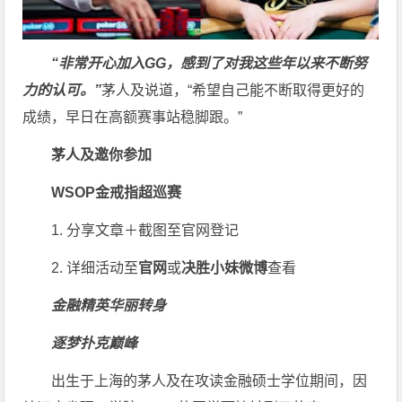
“非常开心加入GG，感到了对我这些年以来不断努
力的认可。”
茅人及说道，“希望自己能不断取得更好的
成绩，早日在高额赛事站稳脚跟。”
茅人及邀你参加
WSOP金戒指超巡赛
1. 分享文章＋截图至官网登记
2. 详细活动至
官网
或
决胜小妹微博
查看
金融精英华丽转身
逐梦扑克巅峰
出生于上海的茅人及在攻读金融硕士学位期间，因