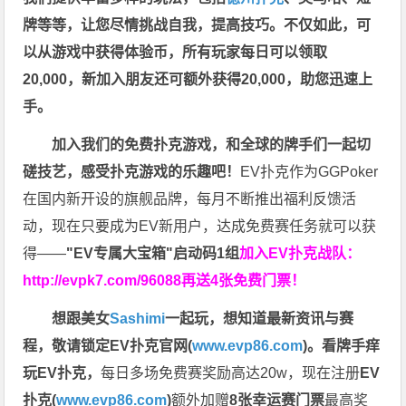
牌等等，让您尽情挑战自我，提高技巧。不仅如此，
可
以从游戏中获得体验币，所有玩家每日可以领取
20,000，新加入朋友还可额外获得20,000，助您迅速上
手。
加入我们的免费扑克游戏，和全球的牌手们一起切
磋技艺，感受扑克游戏的乐趣吧！
EV扑克作为GGPoker
在国内新开设的旗舰品牌，每月不断推出福利反馈活
动，现在只要成为EV新用户，达成免费赛任务就可以获
得——
"EV专属大宝箱"启动码1组
加入EV扑克战队：
http://evpk7.com/96088
再送4张免费门票！
想跟美女
Sashimi
一起玩，
想知道最新资讯与赛
程，
敬请锁定EV扑克官网(
www.evp86.com
)。
看牌手痒
玩EV扑克，
每日多场免费赛奖励高达20w，现在注册
EV
扑克(
www.evp86.com
)
额外加赠
8张幸运赛门票
最高奖