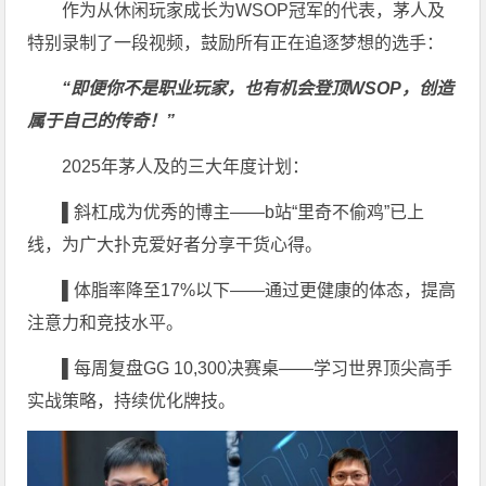
作为从休闲玩家成长为WSOP冠军的代表，茅人及
特别录制了一段视频，鼓励所有正在追逐梦想的选手：
“即便你不是职业玩家，也有机会登顶WSOP，创造
属于自己的传奇！”
2025年茅人及的三大年度计划：
▌
斜杠成为优秀的博主——b站“里奇不偷鸡”已上
线，为广大扑克爱好者分享干货心得。
▌
体脂率降至17%以下——通过更健康的体态，提高
注意力和竞技水平。
▌
每周复盘GG 10,300决赛桌——学习世界顶尖高手
实战策略，持续优化牌技。