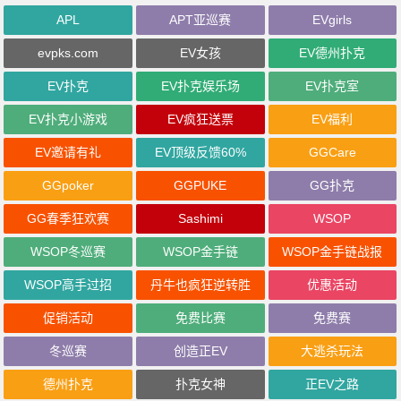
APL
APT亚巡赛
EVgirls
evpks.com
EV女孩
EV德州扑克
EV扑克
EV扑克娱乐场
EV扑克室
EV扑克小游戏
EV疯狂送票
EV福利
EV邀请有礼
EV顶级反馈60%
GGCare
GGpoker
GGPUKE
GG扑克
GG春季狂欢赛
Sashimi
WSOP
WSOP冬巡赛
WSOP金手链
WSOP金手链战报
WSOP高手过招
丹牛也疯狂逆转胜
优惠活动
促销活动
免费比赛
免费赛
冬巡赛
创造正EV
大逃杀玩法
德州扑克
扑克女神
正EV之路