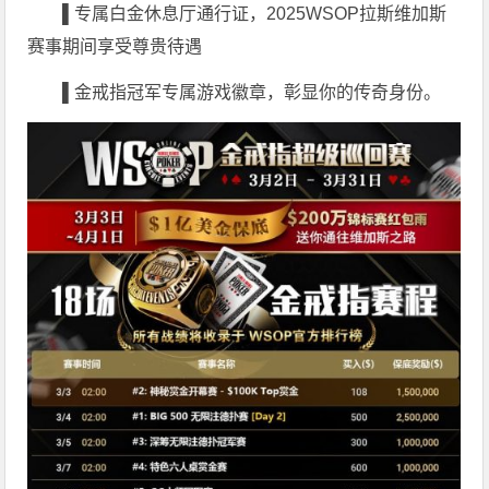
▌
专属白金休息厅通行证，2025WSOP拉斯维加斯
赛事期间享受尊贵待遇
▌
金戒指冠军专属游戏徽章，彰显你的传奇身份。