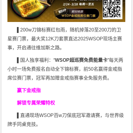
▌
200w刀锦标赛红包雨，随机掉落20至200刀的卫
星赛门票，最大奖12K刀套票直达2025WSOP现场主赛
事，开启通往维加斯之路。
▌
国人独享福利：“
WSOP超巡赛免费能量卡
”每天两
小时一场免费报名自动全下锦标赛，前50名赢得金戒指
席位赛门票，冠军再加赠金戒指赛事全免服务费。
赢下金戒指
解锁专属荣耀特权
▌
直通现场WSOP百w刀保底冠军邀请赛，与世界级
牌手同桌竞技。