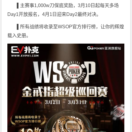
▌
主赛事1,000w刀保底奖励，3月10日起每天多场
Day1开放报名，4月1日迎来Day2最终对决。
▌
所有战绩将收录至WSOP官方排行榜，让你的辉煌
载入史册。