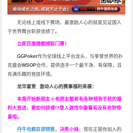
无论线上或线下赛场，最激励人心的就是见证国人
于世界舞台斩获佳绩了。
立即百度搜索领取门票！
GGPoker
作为全球线上平台龙头，与享誉世界的扑
克盛会
WSOP
合作，提供选手一个最干净、有保障，且
充满乐趣的竞技环境。
龙华富贵 激动人心的赛事福利来袭：
本周开始新朋友＋老朋友都将有各种领到手软的福
利大放送，要如何获得!?登入游戏中查看有没有收到惊
喜啦。
丹牛也疯狂逆转胜
，
决胜小妹
，现在正是你加入的