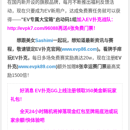
在国内新开设的旗舰品牌，每月不断推出福利反馈活
动，现在只要成为EV新用户，达成免费赛任务就可以获
得——
"EV专属大宝箱"启动码1组
加入EV扑克战队：
http://evpk7.com/96088
再送4张免费门票！
想跟美女
Sashimi
一起玩，
想知道最新资讯与赛
程，
敬请锁定EV扑克官网(
www.evp86.com
)。
看牌手痒
玩EV扑克，
每日多场免费赛奖励高达20w，现在注册
EV
扑克(
www.evpk89.com
)
额外加赠
8张幸运赛门票
最高奖
励1500倍！
好消息 EV扑克GG上线注册领取350美金新玩家
礼包！
全天24小时随机将掉落现金红包至牌局底池或玩
家余额!快体验吧