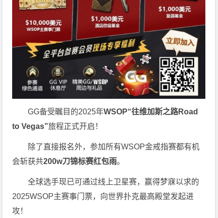
GG备受瞩目的2025年
WSOP“往维加斯之路Road
to Vegas”
旅程正式开启！
除了直接报名外，参加所有WSOP金戒指赛都有机
会斩获共
200w刀锦标赛红包雨
。
全球选手现已可通过线上卫星赛，赢得梦寐以求的
2025WSOP主赛事门票，向世界扑克最高殿堂发起进
攻！