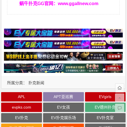
蜗牛扑克GG官网：
www.ggallnew.com
所属分类：
扑克新闻
APL
APT亚巡赛
EVgirls
evpks.com
EV女孩
EV德州扑克
EV扑克
EV扑克娱乐场
EV扑克室