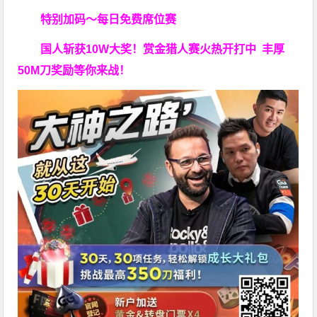
特别加码～每日免费席位赛
国人斩获
10W
大奖！
赏金猎人赛火热开打中 丰厚
50M刀奖励等你来战！