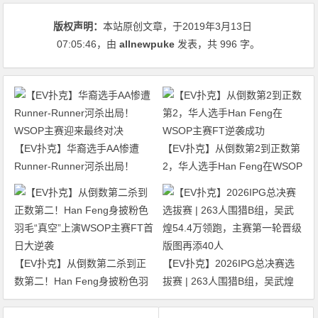
版权声明：
本站原创文章，于2019年3月13日
07:05:46
，由
allnewpuke
发表，共 996 字。
【EV扑克】华裔选手AA惨遭
【EV扑克】从倒数第2到正数第
Runner-Runner河杀出局！
2，华人选手Han Feng在WSOP
WSOP主赛迎来最终对决
主赛FT逆袭成功
【EV扑克】从倒数第二杀到正
【EV扑克】2026IPG总决赛选
数第二！Han Feng身披粉色羽
拔赛 | 263人围猎B组，吴武煌
毛“真空”上演WSOP主赛FT首日
54.4万领跑，主赛第一轮晋级版
大逆袭
图再添40人